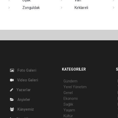
Zonguldak
Kırklareli
KATEGORİLER
S
Foto Galeri
Video Galeri
Gündem
Yerel Yönetim
Yazarlar
Genel
Ekonomi
Arşivler
Sağlık
Künyemiz
Yaşam
Kültür