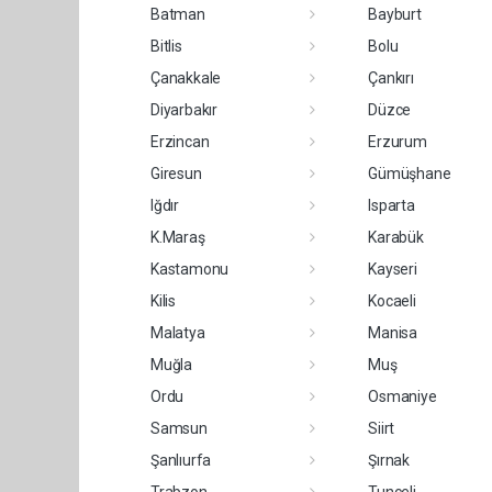
Batman
Bayburt
Bitlis
Bolu
Çanakkale
Çankırı
Diyarbakır
Düzce
Erzincan
Erzurum
Giresun
Gümüşhane
Iğdır
Isparta
K.Maraş
Karabük
Kastamonu
Kayseri
Kilis
Kocaeli
Malatya
Manisa
Muğla
Muş
Ordu
Osmaniye
Samsun
Siirt
Şanlıurfa
Şırnak
Trabzon
Tunceli