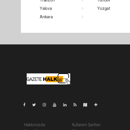
Yalova
Yozgat
Ankara
Pro-0.029
Hakkımızda
Kullanım Şartları