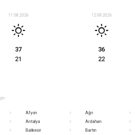
11.08.2026
12.08.2026
37
36
21
22
eçin
Afyon
Ağrı
Antalya
Ardahan
Balıkesir
Bartın