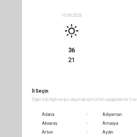
10.08.2026
36
21
İl Seçin
Diğer il ile ilgili veriye ulaşmak için lütfen aşağıdan bir il s
Adana
Adıyaman
Aksaray
Amasya
Artvin
Aydın