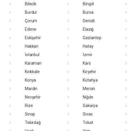
Bilecik
Bingöl
Burdur
Bursa
Çorum
Denizli
Edirne
Elazığ
Eskişehir
Gaziantep
Hakkari
Hatay
İstanbul
İzmir
Karaman
Kars
Kırıkkale
Kırşehir
Konya
Kütahya
Mardin
Mersin
Nevşehir
Niğde
Rize
Sakarya
Sinop
Sivas
Tekirdağ
Tokat
Uşak
Van