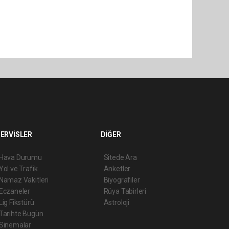
ERVİSLER
DİĞER
Hava Durumu
Sitede Ara
Yol ve Trafik
Anketler
Namaz Vakitleri
Biyografiler
Eczaneler
Rüya Tabirleri
Lig Fikstürü
Astroloji
Tarihte Bugün
Sinemalar