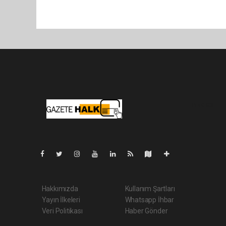
Pro-0.031
Hakkımızda
Kullanım Şartları
Yayın İlkeleri
Whatsapp İhbar
Veri Politikası
Haber Gönder