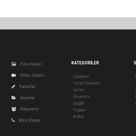
KATEGORİLER
S
Foto Galeri
Video Galeri
Gündem
Yerel Yönetim
Yazarlar
Genel
Ekonomi
Arşivler
Sağlık
Künyemiz
Yaşam
Kültür
Bize Ulaşın