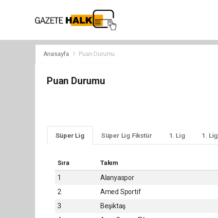
Anasayfa
Puan Durumu
Puan Durumu
Süper Lig
Süper Lig Fikstür
1. Lig
1. Lig
Sıra
Takım
1
Alanyaspor
2
Amed Sportif
3
Beşiktaş