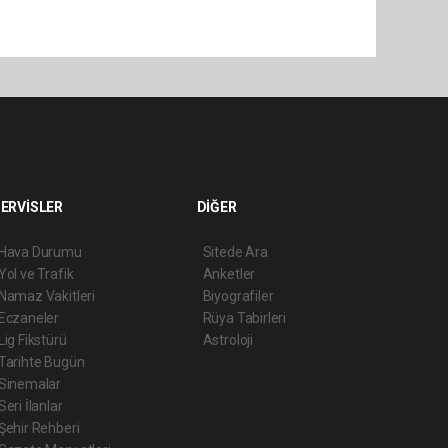
ERVİSLER
DİĞER
Hava Durumu
Sitede Ara
Yol ve Trafik
Anketler
Namaz Vakitleri
Biyografiler
Eczaneler
Rüya Tabirleri
Lig Fikstürü
Astroloji
Tarihte Bugün
Sinemalar
Seri İlanlar
Şehir Rehberi