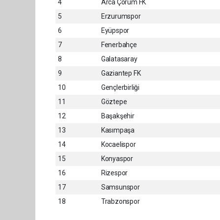
4
Arca Çorum FK
5
Erzurumspor
6
Eyüpspor
7
Fenerbahçe
8
Galatasaray
9
Gaziantep FK
10
Gençlerbirliği
11
Göztepe
12
Başakşehir
13
Kasımpaşa
14
Kocaelispor
15
Konyaspor
16
Rizespor
17
Samsunspor
18
Trabzonspor