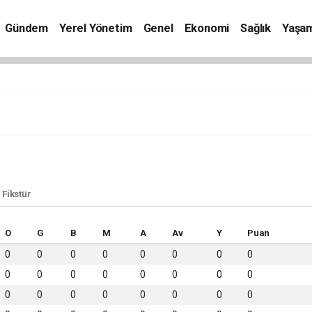
Gündem
Yerel Yönetim
Genel
Ekonomi
Sağlık
Yaşa
 Fikstür
O
G
B
M
A
Av
Y
Puan
0
0
0
0
0
0
0
0
0
0
0
0
0
0
0
0
0
0
0
0
0
0
0
0