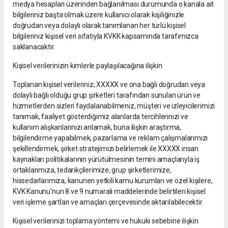
medya hesapları üzerinden bağlanılması durumunda o kanala ait
bilgileriniz başta olmak üzere kullanıcı olarak kişiliğinizle
doğrudan veya dolaylı olarak tanımlanan her türlü kişisel
bilgileriniz kişisel veri sıfatıyla KVKK kapsamında tarafımızca
saklanacaktır.
Kişisel verilerinizin kimlerle paylaşılacağına ilişkin
Toplanan kişisel verileriniz; XXXXX ve ona bağlı doğrudan veya
dolaylı bağlı olduğu grup şirketleri tarafından sunulan ürün ve
hizmetlerden sizleri faydalanabilmeniz, müşteri ve izleyicilerimizi
tanımak, faaliyet gösterdiğimiz alanlarda tercihlerinizi ve
kullanım alışkanlarınızı anlamak, buna ilişkin araştırma,
bilgilendirme yapabilmek, pazarlama ve reklam çalışmalarımızı
şekillendirmek, şirket stratejimizi belirlemek ile XXXXX insan
kaynakları politikalarının yürütülmesinin temini amaçlarıyla iş
ortaklarımıza, tedarikçilerimize, grup şirketlerimize,
hissedarlarımıza, kanunen yetkili kamu kurumları ve özel kişilere,
KVK Kanunu'nun 8 ve 9 numaralı maddelerinde belirtilen kişisel
veri işleme şartları ve amaçları çerçevesinde aktarılabilecektir.
Kişisel verilerinizi toplama yöntemi ve hukuki sebebine ilişkin