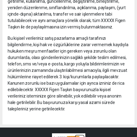
getirilme, kullanılma, güncellenme, değiştirilme, birleştirilme,
yeniden düzenlenme, sınıflandırılma, açıklanma, paylaşım, (yurt
içinde-dışına) aktarılma, transfer ve sair işlenmelere tabi
tutulabilecek ve aynı amaçlara yönelik olarak; tüm XXXXX Figen
Taşkın ile de paylaşılmasına izin vermiş bulunmaktasınız.
Bu kişisel verileriniz satış pazarlama amaçlı tarafınızı
bilgilendirme, kişi hak ve özgürlüklerine zarar vermemek kaydıyla
hukuken meşru menfaatler için gereken veya zorunlu olan
durumlarda, olası gönderilerinizin sağlıklı şekilde teslim edilmesi,
telefon, sms ve/veya e-posta, kargo yoluyla bildirimlerimizin ve
ürünlerinizin zamanında ulaştırılabilmesi amacıyla, ilgili mevzuat
hükümlerine riayet edilerek 3. kişi/kurumlarla paylaşılacaktır.
Kanunen zorunlu ise bazı uygulamalar için ayrıca izniniz de rica
edilebilecektir. XXXXX Figen Taşkın başvurunuzla kişisel
verileriniz isteminize göre silinebilir, yok edilebilir veya anonim
hale getirilebilir. Bu başvurunuza karşı yasal azami sürede
talepleriniz yerine getirilecektir.