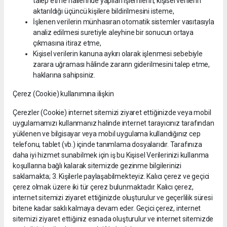
talep etme hallerinde yapılan işlemlerin, kişisel verilerin
aktarıldığı üçüncü kişilere bildirilmesini isteme,
İşlenen verilerin münhasıran otomatik sistemler vasıtasıyla
analiz edilmesi suretiyle aleyhine bir sonucun ortaya
çıkmasına itiraz etme,
Kişisel verilerin kanuna aykırı olarak işlenmesi sebebiyle
zarara uğraması hâlinde zararın giderilmesini talep etme,
haklarına sahipsiniz.
Çerez (Cookie) kullanımına ilişkin
Çerezler (Cookie) internet sitemizi ziyaret ettiğinizde veya mobil
uygulamamızı kullanmanız halinde internet tarayıcınız tarafından
yüklenen ve bilgisayar veya mobil uygulama kullandığınız cep
telefonu, tablet (vb.) içinde tanımlama dosyalarıdır. Tarafınıza
daha iyi hizmet sunabilmek için iş bu Kişisel Verilerinizi kullanma
koşullarına bağlı kalarak sitemizde gezinme bilgilerinizi
saklamakta; 3. Kişilerle paylaşabilmekteyiz. Kalıcı çerez ve geçici
çerez olmak üzere iki tür çerez bulunmaktadır. Kalıcı çerez,
internet sitemizi ziyaret ettiğinizde oluşturulur ve geçerlilik süresi
bitene kadar saklı kalmaya devam eder. Geçici çerez, internet
sitemizi ziyaret ettiğiniz esnada oluşturulur ve internet sitemizde