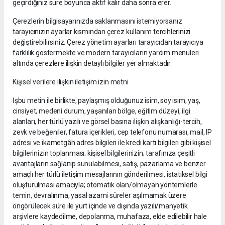
geçirdiğiniz süre boyunca aktif kalır daha sonra erer.
Çerezlerin bilgisayarınızda saklanmasını istemiyorsanız
tarayıcınızın ayarlar kısmından çerez kullanım tercihlerinizi
değiştirebilirsiniz. Çerez yönetim ayarları tarayıcıdan tarayıcıya
farklılık göstermekte ve modern tarayıcıların yardım menüleri
altında çerezlere ilişkin detaylı bilgiler yer almaktadır.
Kişisel verilere ilişkin iletişim izin metni
İşbu metin ile birlikte, paylaşmış olduğunuz isim, soy isim, yaş,
cinsiyet, medeni durum, yaşanılan bölge, eğitim düzeyi, ilgi
alanları, her türlü yazılı ve görsel basına ilişkin alışkanlığı-tercih,
zevk ve beğeniler, fatura içerikleri, cep telefonu numarası, mail, IP
adresi ve ikametgâh adres bilgileri ile kredi kartı bilgileri gibi kişisel
bilgilerinizin toplanması; kişisel bilgilerinizin; tarafınıza çeşitli
avantajların sağlanıp sunulabilmesi, satış, pazarlama ve benzer
amaçlı her türlü iletişim mesajlarının gönderilmesi, istatiksel bilgi
oluşturulması amacıyla; otomatik olan/olmayan yöntemlerle
temin, devralınma, yasal azami süreler aşılmamak üzere
öngörülecek süre ile yurt içinde ve dışında yazılı/manyetik
arşivlere kaydedilme, depolanma, muhafaza, elde edilebilir hale