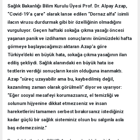
Sağlık Bakanlığı Bilim Kurulu Üyesi Prof. Dr. Alpay Azap,
“Covid-19’a çare” olarak lanse edilen “Dornaz alfa” isimli
ilacın virusu durdurmak gibi bir özelliğinin olmadığını
vurguluyor. Geçen haftaki sokağa çıkma yasağı öncesi
yaşanan panik ve izdihamın sonuçlarını önümüzdeki hafta
görmeye başlayacağımızı aktaran Azap’a göre
Türkiye’deki en büyük hata, sokağa çıkma yasağının ilan
ediliş şekliydi. Sağlık alanındaki en büyük hata ise
testlerin verdiği sonuçların kesin olduğuna inanmaktı.
Azap “süreç uzayabilir ama bu, kaybedilmiş değil,
kazanılmış zaman olarak görülmeli” diyor ve uyarıyor:
“Eğer sosyal mesafeyi korumazsanız, el temizliği ve
solunum hijyenine dikkat etmezseniz ve insan
hareketlerini tamamen serbest bırakırsanız istediğiniz
kadar güçlü bir sağlık sisteminiz olsun bu salgınla asla
baş edemezsiniz.”