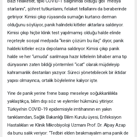
Bazı felaketler, tıpkı COVID-1 salgınında olduğu gibi “medya
starlarını”, şöhret tutkunlarını, felaket tellallarını da beraberinde
getiriyor. Kimisi çıkıp rüyasında sumağın kurtarıcı derman
olduğunu söylüyor, panik halindeki kitleler aktarlara saldırıyor.
Kimisi çıkıp hiçbir klinik test yapılmamış olduğu halde elinde
reçeteyle sosyal medyada “kesin çözüm bu ilaç” diyor, panik
haldeki kitleler ecza depolarına saldırıyor. Kimisi çıkıp panik
halde ve her “umuda” sarılmaya hazır kitlelerin bihaber ama tıp
dünyasının zaten bildiği yöntemleri “icat” olarak müjdeleyip
kahramanlık destanları yazıyor. Süreci yönetebilecek bir iktidar
yapısı olmayınca, ortalık böylelerine kalıyor işte.
Yine de panik yerine frene basıp meseleye soğukkanlılıkla
yaklaştıkça, bilim dışı söz ve eylemler hükmünü yitiriyor.
Türkiye’nin COVID-19 epidemisiyle imtihanının en yakın
tanıklarından, Sağlık Bakanlığı Bilim Kurulu üyesi, Enfeksiyon
Hastalıkları ve Klinik Mikrobiyoloji Uzmanı Prof. Dr. Alpay Azap
da bunu salık veriyor: “Tedbiri elden bırakmayalım ama panik de