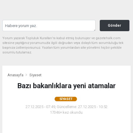
Gönder
Yorum yazarak Topluluk Kuralları’nı kabul etmiş bulunuyor ve gazetehalk.com
sitesine yaptığınız yorumunuzla ilgili doğrudan veya dolaylı tüm sorumluluğu tek
başınıza üstleniyorsunuz. Yazılan tüm yorumlardan site yönetimi hiçbir şekilde
sorumlu tutulamaz.
Anasayfa
Siyaset
Bazı bakanlıklara yeni atamalar
SIYASET
27.12.2025 - 07:49, Güncelleme: 27.12.2025 - 10:52
17346+ kez okundu.