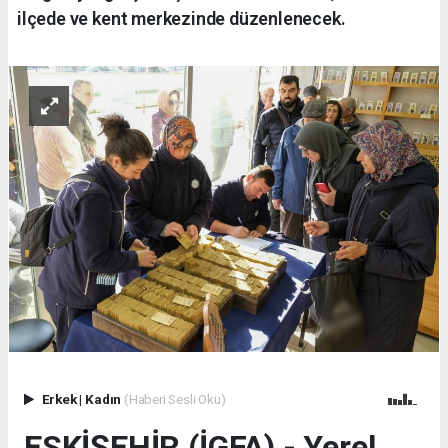
ilçede ve kent merkezinde düzenlenecek.
Erkek
|
Kadın
(Haberi Sesli Oku)
ESKİŞEHİR (İGFA) - Yerel