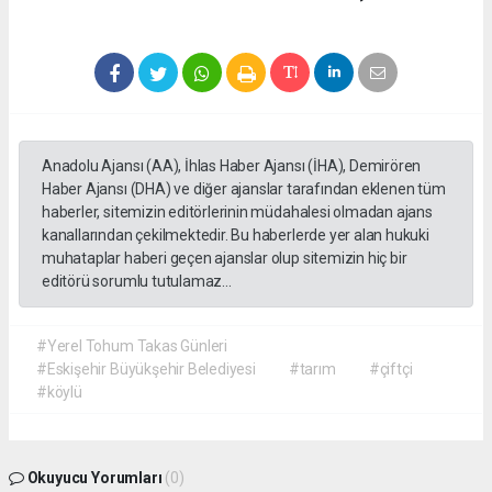
Anadolu Ajansı (AA), İhlas Haber Ajansı (İHA), Demirören
Haber Ajansı (DHA) ve diğer ajanslar tarafından eklenen tüm
haberler, sitemizin editörlerinin müdahalesi olmadan ajans
kanallarından çekilmektedir. Bu haberlerde yer alan hukuki
muhataplar haberi geçen ajanslar olup sitemizin hiç bir
editörü sorumlu tutulamaz...
#Yerel Tohum Takas Günleri
#Eskişehir Büyükşehir Belediyesi
#tarım
#çiftçi
#köylü
Okuyucu Yorumları
(0)