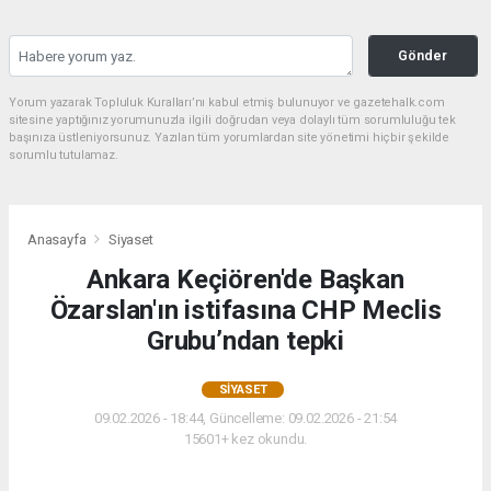
Gönder
Yorum yazarak Topluluk Kuralları’nı kabul etmiş bulunuyor ve gazetehalk.com
sitesine yaptığınız yorumunuzla ilgili doğrudan veya dolaylı tüm sorumluluğu tek
başınıza üstleniyorsunuz. Yazılan tüm yorumlardan site yönetimi hiçbir şekilde
sorumlu tutulamaz.
Anasayfa
Siyaset
Ankara Keçiören'de Başkan
Özarslan'ın istifasına CHP Meclis
Grubu’ndan tepki
SIYASET
09.02.2026 - 18:44, Güncelleme: 09.02.2026 - 21:54
15601+ kez okundu.