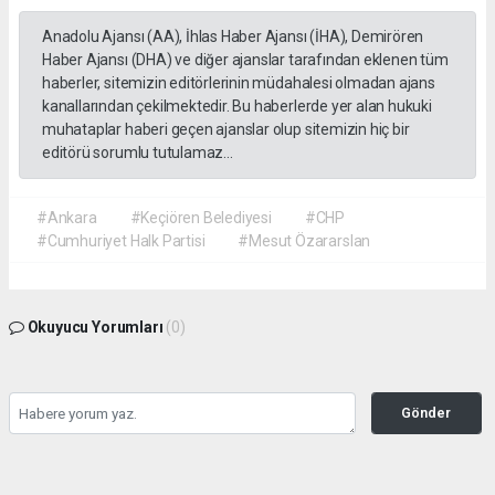
Anadolu Ajansı (AA), İhlas Haber Ajansı (İHA), Demirören
Haber Ajansı (DHA) ve diğer ajanslar tarafından eklenen tüm
haberler, sitemizin editörlerinin müdahalesi olmadan ajans
kanallarından çekilmektedir. Bu haberlerde yer alan hukuki
muhataplar haberi geçen ajanslar olup sitemizin hiç bir
editörü sorumlu tutulamaz...
#Ankara
#Keçiören Belediyesi
#CHP
#Cumhuriyet Halk Partisi
#Mesut Özararslan
Okuyucu Yorumları
(0)
Gönder
Yorum yazarak Topluluk Kuralları’nı kabul etmiş bulunuyor ve gazetehalk.com
sitesine yaptığınız yorumunuzla ilgili doğrudan veya dolaylı tüm sorumluluğu tek