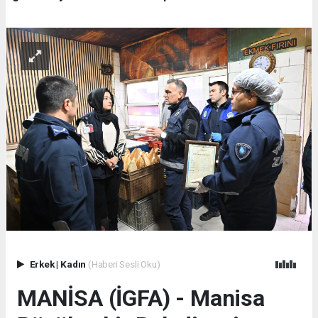
Erkek
|
Kadın
(Haberi Sesli Oku)
MANİSA (İGFA) - Manisa