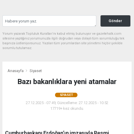
Gönder
Yorum yazarak Topluluk Kuralları’nı kabul etmiş bulunuyor ve gazetehalk.com
sitesine yaptığınız yorumunuzla ilgili doğrudan veya dolaylı tüm sorumluluğu tek
başınıza üstleniyorsunuz. Yazılan tüm yorumlardan site yönetimi hiçbir şekilde
sorumlu tutulamaz.
Anasayfa
Siyaset
Bazı bakanlıklara yeni atamalar
SIYASET
27.12.2025 - 07:49, Güncelleme: 27.12.2025 - 10:52
17719+ kez okundu.
Cumhurbaşkanı Erdoğan’ın imzasıyla Resmi