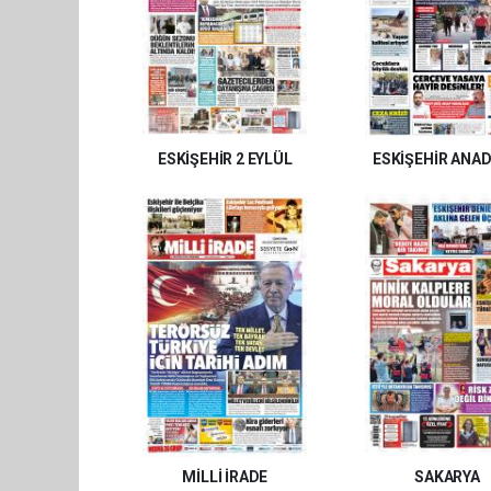
ESKİŞEHİR 2 EYLÜL
ESKİŞEHİR ANA
MİLLİ İRADE
SAKARYA