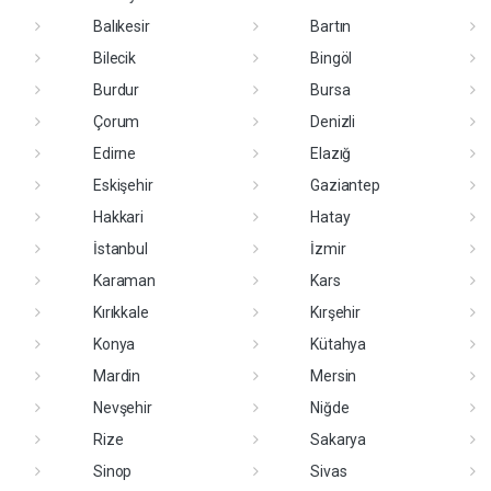
Balıkesir
Bartın
Bilecik
Bingöl
Burdur
Bursa
Çorum
Denizli
Edirne
Elazığ
Eskişehir
Gaziantep
Hakkari
Hatay
İstanbul
İzmir
Karaman
Kars
Kırıkkale
Kırşehir
Konya
Kütahya
Mardin
Mersin
Nevşehir
Niğde
Rize
Sakarya
Sinop
Sivas