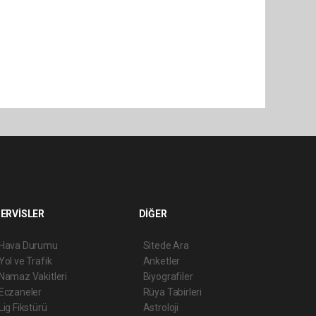
ERVİSLER
DİĞER
Hava Durumu
Sitede Ara
Yol ve Trafik
Anketler
Namaz Vakitleri
Biyografiler
Eczaneler
Rüya Tabirleri
Lig Fikstürü
Astroloji