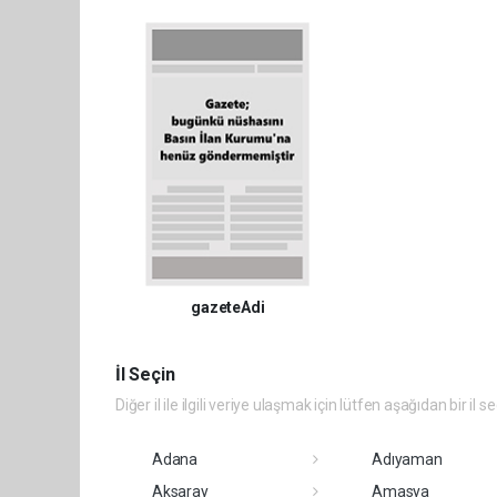
gazeteAdi
İl Seçin
Diğer il ile ilgili veriye ulaşmak için lütfen aşağıdan bir il s
Adana
Adıyaman
Aksaray
Amasya