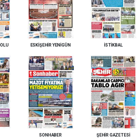
DOLU
ESKİŞEHİR YENİGÜN
İSTİKBAL
SONHABER
ŞEHİR GAZETESİ