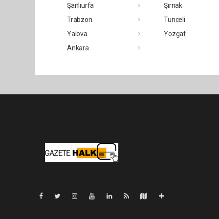
Şanlıurfa
Şırnak
Trabzon
Tunceli
Yalova
Yozgat
Ankara
Pro-0.171