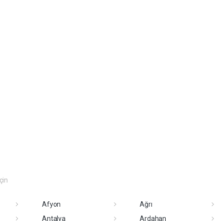
eçin
Afyon
Ağrı
Antalya
Ardahan