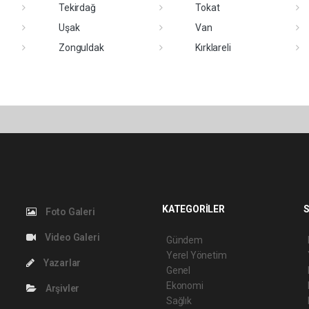
Tekirdağ
Tokat
Uşak
Van
Zonguldak
Kırklareli
KATEGORİLER
S
Foto Galeri
Video Galeri
Gündem
Yerel Yönetim
Yazarlar
Genel
Ekonomi
Arşivler
Sağlık