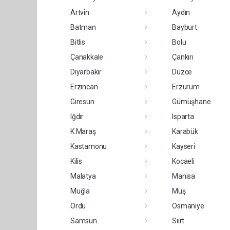
Artvin
Aydın
Batman
Bayburt
Bitlis
Bolu
Çanakkale
Çankırı
Diyarbakır
Düzce
Erzincan
Erzurum
Giresun
Gümüşhane
Iğdır
Isparta
K.Maraş
Karabük
Kastamonu
Kayseri
Kilis
Kocaeli
Malatya
Manisa
Muğla
Muş
Ordu
Osmaniye
Samsun
Siirt