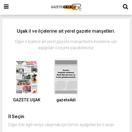
Uşak
il ve ilçelerine ait yerel gazete manşetleri.
Diğer il ilçelere ait yerel gazete manşetlerini inceleme için
aşağıdan il seçimi yapabilirsiniz.
GAZETE UŞAK
gazeteAdi
İl Seçin
Diğer il ile ilgili veriye ulaşmak için lütfen aşağıdan bir il seçin