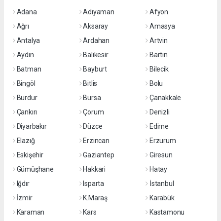
Adana
Adıyaman
Afyon
Ağrı
Aksaray
Amasya
Antalya
Ardahan
Artvin
Aydın
Balıkesir
Bartın
Batman
Bayburt
Bilecik
Bingöl
Bitlis
Bolu
Burdur
Bursa
Çanakkale
Çankırı
Çorum
Denizli
Diyarbakır
Düzce
Edirne
Elazığ
Erzincan
Erzurum
Eskişehir
Gaziantep
Giresun
Gümüşhane
Hakkari
Hatay
Iğdır
Isparta
İstanbul
İzmir
K.Maraş
Karabük
Karaman
Kars
Kastamonu