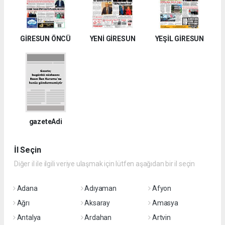
GİRESUN ÖNCÜ
YENİ GİRESUN
YEŞİL GİRESUN
gazeteAdi
İl Seçin
Diğer il ile ilgili veriye ulaşmak için lütfen aşağıdan bir il seçin
Adana
Adıyaman
Afyon
Ağrı
Aksaray
Amasya
Antalya
Ardahan
Artvin