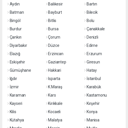
Aydın
Balıkesir
Bartın
Batman
Bayburt
Bilecik
Bingöl
Bitlis
Bolu
Burdur
Bursa
Çanakkale
Çankırı
Çorum
Denizli
Diyarbakır
Düzce
Edirne
Elazığ
Erzincan
Erzurum
Eskişehir
Gaziantep
Giresun
Gümüşhane
Hakkari
Hatay
Iğdır
Isparta
İstanbul
İzmir
K.Maraş
Karabük
Karaman
Kars
Kastamonu
Kayseri
Kırıkkale
Kırşehir
Kilis
Kocaeli
Konya
Kütahya
Malatya
Manisa