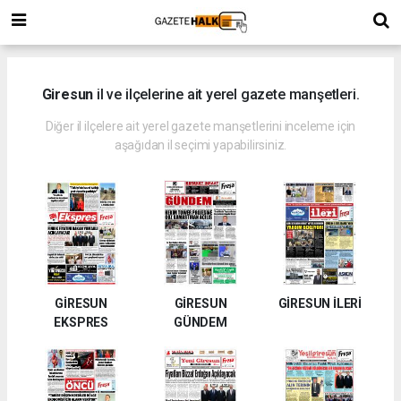
Giresun
il ve ilçelerine ait yerel gazete manşetleri.
Diğer il ilçelere ait yerel gazete manşetlerini inceleme için
aşağıdan il seçimi yapabilirsiniz.
GİRESUN
GİRESUN
GİRESUN İLERİ
EKSPRES
GÜNDEM