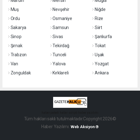
Mardin
Mersin
Muğla
Muş
Nevşehir
Niğde
Ordu
Osmaniye
Rize
Sakarya
Samsun
Siirt
Sinop
Sivas
Şanlıurfa
Şırnak
Tekirdağ
Tokat
Trabzon
Tunceli
Uşak
Van
Yalova
Yozgat
Zonguldak
Kırklareli
Ankara
haber paketi
haber scripti
haber yazılımı
Tüm hakları saklı tutulmaktadır.Copyright 2026©
Haber Yazılımı:
Web Aksiyon ®