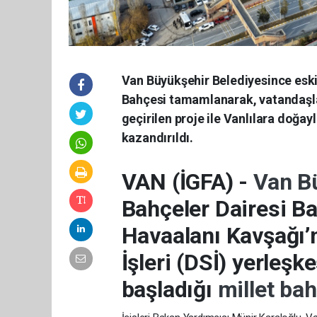
Van Büyükşehir Belediyesince eski 
Bahçesi tamamlanarak, vatandaşla
geçirilen proje ile Vanlılara doğayla
kazandırıldı.
VAN (İGFA) -
Van B
Bahçeler Dairesi Ba
Havaalanı Kavşağı’
İşleri (DSİ) yerleş
başladığı
millet ba