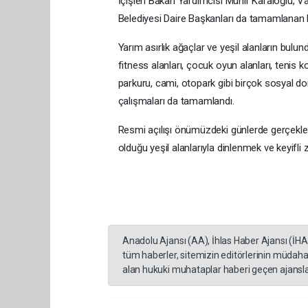
İçişleri Bakan Yardımcısı Münir Karaloğlu, V
Belediyesi Daire Başkanları da tamamlanan 
Yarım asırlık ağaçlar ve yeşil alanların bulun
fitness alanları, çocuk oyun alanları, tenis k
parkuru, cami, otopark gibi birçok sosyal don
çalışmaları da tamamlandı.
Resmi açılışı önümüzdeki günlerde gerçekleş
olduğu yeşil alanlarıyla dinlenmek ve keyifl
Anadolu Ajansı (AA), İhlas Haber Ajansı (İH
tüm haberler, sitemizin editörlerinin müdaha
alan hukuki muhataplar haberi geçen ajanslar