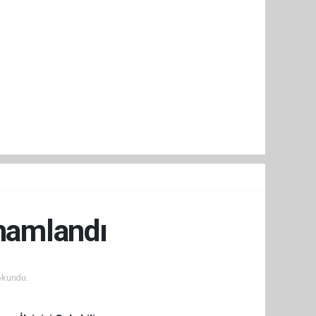
amamlandı
okundu.