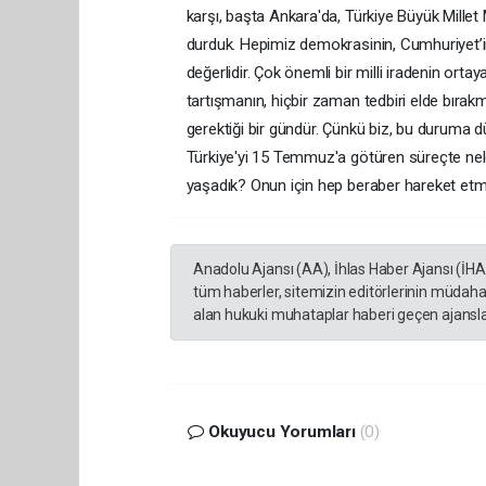
karşı, başta Ankara'da, Türkiye Büyük Millet M
durduk. Hepimiz demokrasinin, Cumhuriyet’in
değerlidir. Çok önemli bir milli iradenin or
tartışmanın, hiçbir zaman tedbiri elde bır
gerektiği bir gündür. Çünkü biz, bu duruma 
Türkiye'yi 15 Temmuz'a götüren süreçte neler
yaşadık? Onun için hep beraber hareket etmel
Anadolu Ajansı (AA), İhlas Haber Ajansı (İH
tüm haberler, sitemizin editörlerinin müdaha
alan hukuki muhataplar haberi geçen ajanslar
Okuyucu Yorumları
(0)