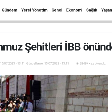
Gündem
Yerel Yönetim
Genel
Ekonomi
Sağlık
Yaşa
muz Şehitleri İBB önünde
15.07.2023 - 13:11, Güncelleme: 15.07.2023 - 13:11
2848+ kez okundu.