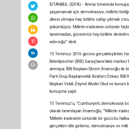
İSTANBUL (İGFA) - Anma töreninde konuşa
yaşamamak için demokrasiye, milletin birliği
ülkesi olmaya hep birlikte sahip çıkmak zo
yükümlüyüz. Milletin iradesinin üstünde hiçbir
tanınmadan, görevimizi hep birlikte devlet
edeceğiz” dedi.
15 Temmuz 2016 gecesi gerçekleştirilen hain
Belediyesi’nin (İBB) Saraçhane’deki merkez b
anmaya; İBB Başkanı Ekrem İmamoğlu ile birli
Parti Grup Başkanvekili İbrahim Özkan, İBB M
Başkan Vekili Zeynel Abidin Okul ve kurum b
konuşma yaptı.
15 Temmuz’u, “Cumhuriyeti, demokrasiyi bom
olarak tanımlayan İmamoğlu, “’Milletin irade
‘Milletin iradesinin üstünde bir gücü bu hal
gerçekleri dile getirme, demokrasiye ve mil