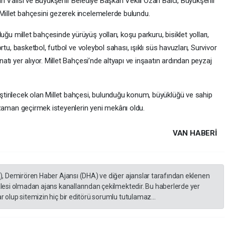
an Valisi ve Büyükşehir Belediye Başkan Vekili Ozan Balcı, Büyükşehir
Millet bahçesini gezerek incelemelerde bulundu.
duğu millet bahçesinde yürüyüş yolları, koşu parkuru, bisiklet yolları,
ortu, basketbol, futbol ve voleybol sahası, ışıklı süs havuzları, Survivor
atı yer alıyor. Millet Bahçesi’nde altyapı ve inşaatın ardından peyzaj
tirilecek olan Millet bahçesi, bulunduğu konum, büyüklüğü ve sahip
i zaman geçirmek isteyenlerin yeni mekânı oldu.
VAN HABERİ
A), Demirören Haber Ajansı (DHA) ve diğer ajanslar tarafından eklenen
lesi olmadan ajans kanallarından çekilmektedir. Bu haberlerde yer
 olup sitemizin hiç bir editörü sorumlu tutulamaz...