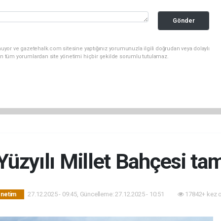
Gönder
uyor ve gazetehalk.com sitesine yaptığınız yorumunuzla ilgili doğrudan veya dolaylı
an tüm yorumlardan site yönetimi hiçbir şekilde sorumlu tutulamaz.
Yüzyılı Millet Bahçesi t
27.12.2025 - 09:45, Güncelleme: 27.12.2025 - 10:51
17842+ kez 
önetim