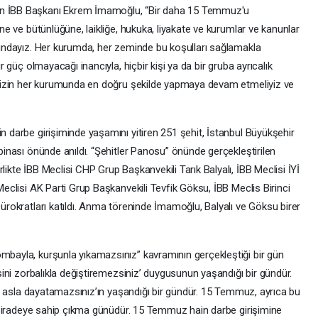
n İBB Başkanı Ekrem İmamoğlu, “Bir daha 15 Temmuz'u
ne ve bütünlüğüne, laikliğe, hukuka, liyakate ve kurumlar ve kanunlar
rundayız. Her kurumda, her zeminde bu koşulları sağlamakla
 güç olmayacağı inancıyla, hiçbir kişi ya da bir gruba ayrıcalık
imizin her kurumunda en doğru şekilde yapmaya devam etmeliyiz ve
 darbe girişiminde yaşamını yitiren 251 şehit, İstanbul Büyükşehir
inası önünde anıldı. “Şehitler Panosu” önünde gerçekleştirilen
kte İBB Meclisi CHP Grup Başkanvekili Tarık Balyalı, İBB Meclisi İYİ
eclisi AK Parti Grup Başkanvekili Tevfik Göksu, İBB Meclis Birinci
ürokratları katıldı. Anma töreninde İmamoğlu, Balyalı ve Göksu birer
bayla, kurşunla yıkamazsınız” kavramının gerçekleştiği bir gün
sini zorbalıkla değiştiremezsiniz’ duygusunun yaşandığı bir gündür.
ka asla dayatamazsınız’ın yaşandığı bir gündür. 15 Temmuz, ayrıca bu
li iradeye sahip çıkma günüdür. 15 Temmuz hain darbe girişimine