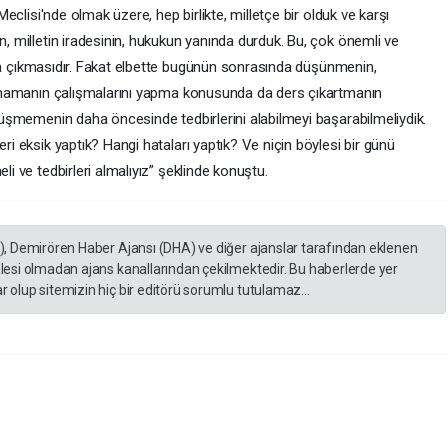
eclisi'nde olmak üzere, hep birlikte, milletçe bir olduk ve karşı
, milletin iradesinin, hukukun yanında durduk. Bu, çok önemli ve
taya çıkmasıdır. Fakat elbette bugünün sonrasında düşünmenin,
akmamanın çalışmalarını yapma konusunda da ders çıkartmanın
düşmemenin daha öncesinde tedbirlerini alabilmeyi başarabilmeliydik.
i eksik yaptık? Hangi hataları yaptık? Ve niçin böylesi bir günü
i ve tedbirleri almalıyız” şeklinde konuştu.
A), Demirören Haber Ajansı (DHA) ve diğer ajanslar tarafından eklenen
lesi olmadan ajans kanallarından çekilmektedir. Bu haberlerde yer
 olup sitemizin hiç bir editörü sorumlu tutulamaz...