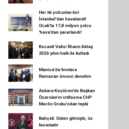
Her iki yolcudan biri
İstanbul'dan havalandı!
Ocak'ta 17,8 milyon yolcu
'hava'dan yararlandı!
Kocaeli Valisi İlhami Aktaş
2026 yılını halk ile kutladı
Manisa'da fırınlara
Ramazan öncesi denetim
Ankara Keçiören'de Başkan
Özarslan'ın istifasına CHP
Meclis Grubu’ndan tepki
Bahçeli: Giden gitmiştir, öz
buradadır