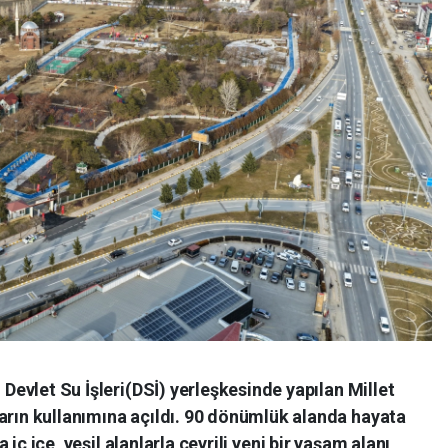
Devlet Su İşleri(DSİ) yerleşkesinde yapılan Millet
rın kullanımına açıldı. 90 dönümlük alanda hayata
 iç içe, yeşil alanlarla çevrili yeni bir yaşam alanı