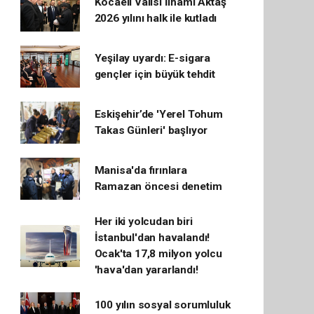
Kocaeli Valisi İlhami Aktaş
2026 yılını halk ile kutladı
Yeşilay uyardı: E-sigara
gençler için büyük tehdit
Eskişehir’de 'Yerel Tohum
Takas Günleri' başlıyor
Manisa'da fırınlara
Ramazan öncesi denetim
Her iki yolcudan biri
İstanbul'dan havalandı!
Ocak'ta 17,8 milyon yolcu
'hava'dan yararlandı!
100 yılın sosyal sorumluluk