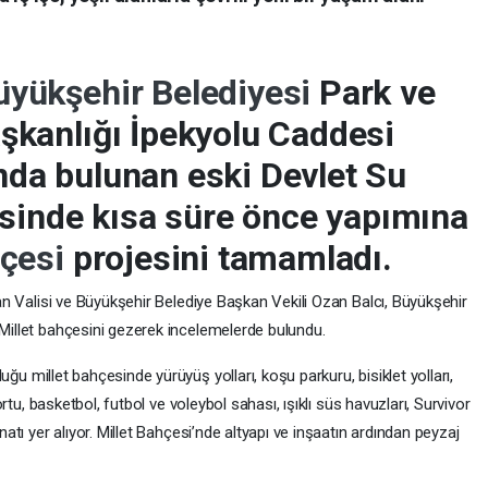
üyükşehir Belediyesi
Park ve
şkanlığı İpekyolu Caddesi
nda bulunan eski Devlet Su
kesinde kısa süre önce yapımına
hçesi
projesini tamamladı.
an Valisi ve Büyükşehir Belediye Başkan Vekili Ozan Balcı, Büyükşehir
Millet bahçesini gezerek incelemelerde bulundu.
duğu millet bahçesinde yürüyüş yolları, koşu parkuru, bisiklet yolları,
ortu, basketbol, futbol ve voleybol sahası, ışıklı süs havuzları, Survivor
atı yer alıyor. Millet Bahçesi’nde altyapı ve inşaatın ardından peyzaj