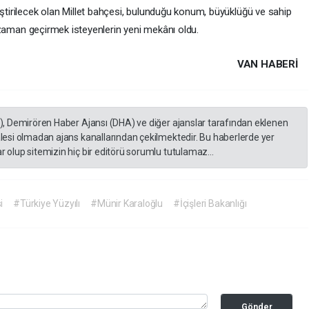
tirilecek olan Millet bahçesi, bulunduğu konum, büyüklüğü ve sahip
i zaman geçirmek isteyenlerin yeni mekânı oldu.
VAN HABERİ
A), Demirören Haber Ajansı (DHA) ve diğer ajanslar tarafından eklenen
lesi olmadan ajans kanallarından çekilmektedir. Bu haberlerde yer
 olup sitemizin hiç bir editörü sorumlu tutulamaz...
i
#Türkiye Yüzyılı
#Münir Karaloğlu
#İçişleri Bakanlığı
Gönder