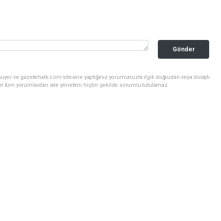
Gönder
uyor ve gazetehalk.com sitesine yaptığınız yorumunuzla ilgili doğrudan veya dolaylı
an tüm yorumlardan site yönetimi hiçbir şekilde sorumlu tutulamaz.