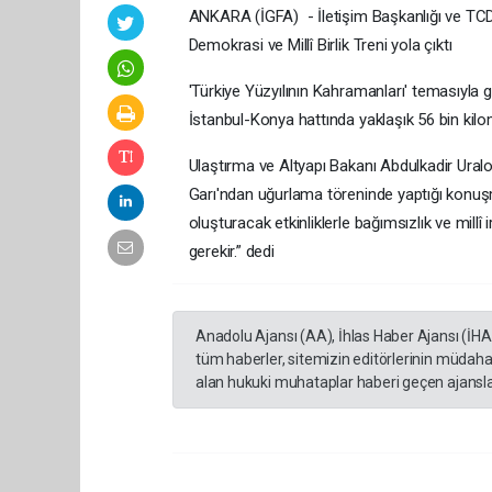
ANKARA (İGFA) - İletişim Başkanlığı ve TCDD
Demokrasi ve Millî Birlik Treni yola çıktı
'Türkiye Yüzyılının Kahramanları' temasıyla 
İstanbul-Konya hattında yaklaşık 56 bin kil
Ulaştırma ve Altyapı Bakanı Abdulkadir Ural
Garı'ndan uğurlama töreninde yaptığı konuşm
oluşturacak etkinliklerle bağımsızlık ve mill
gerekir.” dedi
Anadolu Ajansı (AA), İhlas Haber Ajansı (İH
tüm haberler, sitemizin editörlerinin müdaha
alan hukuki muhataplar haberi geçen ajanslar