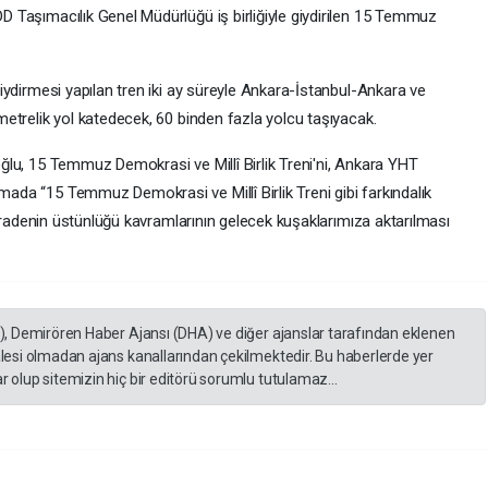
 Taşımacılık Genel Müdürlüğü iş birliğiyle giydirilen 15 Temmuz
giydirmesi yapılan tren iki ay süreyle Ankara-İstanbul-Ankara ve
ometrelik yol katedecek, 60 binden fazla yolcu taşıyacak.
oğlu, 15 Temmuz Demokrasi ve Millî Birlik Treni'ni, Ankara YHT
ada “15 Temmuz Demokrasi ve Millî Birlik Treni gibi farkındalık
î iradenin üstünlüğü kavramlarının gelecek kuşaklarımıza aktarılması
A), Demirören Haber Ajansı (DHA) ve diğer ajanslar tarafından eklenen
lesi olmadan ajans kanallarından çekilmektedir. Bu haberlerde yer
 olup sitemizin hiç bir editörü sorumlu tutulamaz...