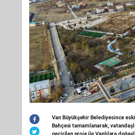
Van Büyükşehir Belediyesince eski 
Bahçesi tamamlanarak, vatandaşla
geçirilen proje ile Vanlılara doğayla