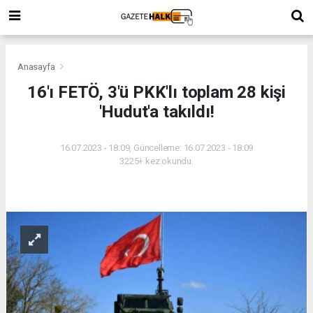
Anasayfa
16'ı FETÖ, 3'ü PKK'lı toplam 28 kişi
'Hudut'a takıldı!
16.07.2023 - 18:09, Güncelleme: 16.07.2023 - 18:09
3225+ kez okundu.