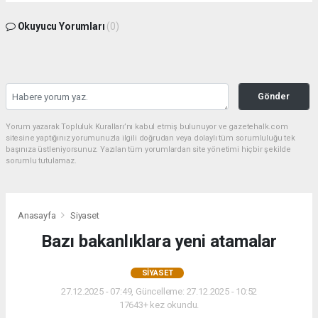
Okuyucu Yorumları
(0)
Gönder
Yorum yazarak Topluluk Kuralları’nı kabul etmiş bulunuyor ve gazetehalk.com
sitesine yaptığınız yorumunuzla ilgili doğrudan veya dolaylı tüm sorumluluğu tek
başınıza üstleniyorsunuz. Yazılan tüm yorumlardan site yönetimi hiçbir şekilde
sorumlu tutulamaz.
Anasayfa
Siyaset
Bazı bakanlıklara yeni atamalar
SIYASET
27.12.2025 - 07:49, Güncelleme: 27.12.2025 - 10:52
17643+ kez okundu.