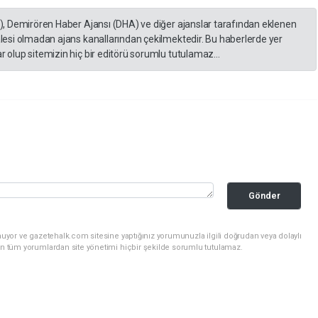
A), Demirören Haber Ajansı (DHA) ve diğer ajanslar tarafından eklenen
lesi olmadan ajans kanallarından çekilmektedir. Bu haberlerde yer
 olup sitemizin hiç bir editörü sorumlu tutulamaz...
Gönder
uyor ve gazetehalk.com sitesine yaptığınız yorumunuzla ilgili doğrudan veya dolaylı
an tüm yorumlardan site yönetimi hiçbir şekilde sorumlu tutulamaz.