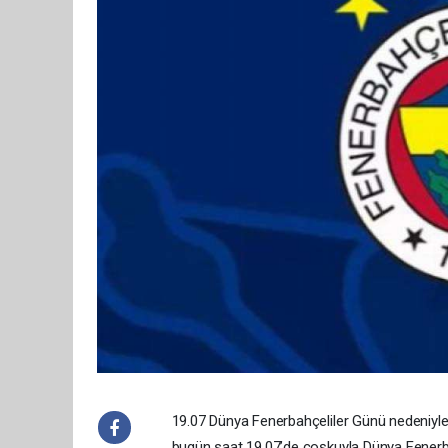
19.07 Dünya Fenerbahçeliler Günü nedeniyle 8
bugün saat 19.07’de coşkuyla Dünya Fenerba