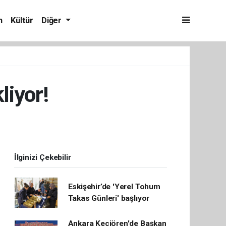
m
Kültür
Diğer
liyor!
İlginizi Çekebilir
Eskişehir’de 'Yerel Tohum
Takas Günleri' başlıyor
Ankara Keçiören'de Başkan