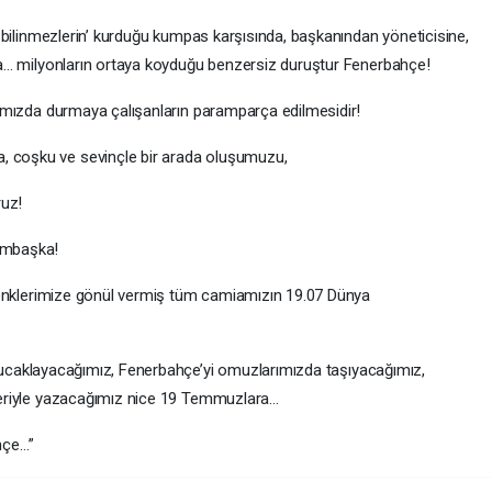
u bilinmezlerin’ kurduğu kumpas karşısında, başkanından yöneticisine,
na… milyonların ortaya koyduğu benzersiz duruştur Fenerbahçe!
şımızda durmaya çalışanların paramparça edilmesidir!
 coşku ve sevinçle bir arada oluşumuzu,
uz!
ambaşka!
 renklerimize gönül vermiş tüm camiamızın 19.07 Dünya
rı kucaklayacağımız, Fenerbahçe’yi omuzlarımızda taşıyacağımız,
leriyle yazacağımız nice 19 Temmuzlara…
ahçe…”