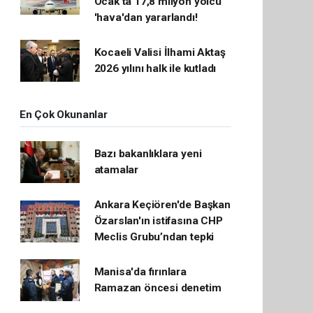
Ocak'ta 17,8 milyon yolcu
'hava'dan yararlandı!
Kocaeli Valisi İlhami Aktaş
2026 yılını halk ile kutladı
En Çok Okunanlar
Bazı bakanlıklara yeni
atamalar
Ankara Keçiören'de Başkan
Özarslan'ın istifasına CHP
Meclis Grubu’ndan tepki
Manisa'da fırınlara
Ramazan öncesi denetim