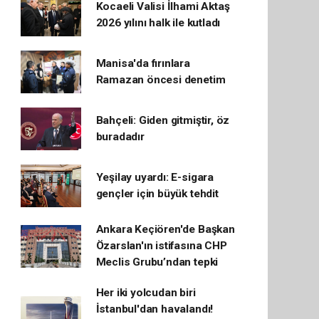
Kocaeli Valisi İlhami Aktaş
2026 yılını halk ile kutladı
Manisa'da fırınlara
Ramazan öncesi denetim
Bahçeli: Giden gitmiştir, öz
buradadır
Yeşilay uyardı: E-sigara
gençler için büyük tehdit
Ankara Keçiören'de Başkan
Özarslan'ın istifasına CHP
Meclis Grubu’ndan tepki
Her iki yolcudan biri
İstanbul'dan havalandı!