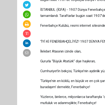
İSTANBUL (İGFA) - 19.07 Dünya Fenerbahçelile
tamamlandı. Taraftarlar bugün saat 19.07’d
Fenerbahçe Kulübü, resmi internet sitesinden
“İYİ Kİ FENERBAHÇELİYİZ! 19.07 DÜNYA
İlelebet Atasının izinde olan,
Gururla “Büyük Atatürk” diye haykıran,
Cumhuriyet’in bekçisi, Türkiye’nin aydınlık 
‘Türkiye’nin en köklü, en büyük ve en çok şa
buradayım’ demektir, Fenerbahçe!
Yüzlerce, binlerce, milyonlarca taraftarıyla 
mutluluk ve adanmışlıktır, Fenerbahçe!