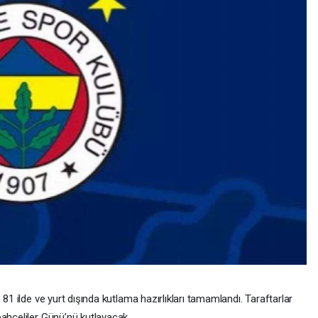
1 ilde ve yurt dışında kutlama hazırlıkları tamamlandı. Taraftarlar
hçeliler Günü’nü kutlayacak.