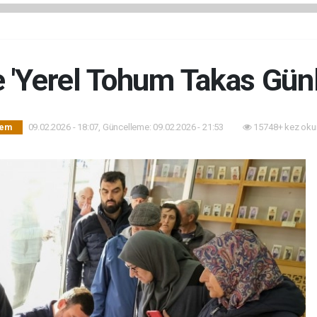
e 'Yerel Tohum Takas Günle
09.02.2026 - 18:07, Güncelleme: 09.02.2026 - 21:53
15748+ kez oku
dem