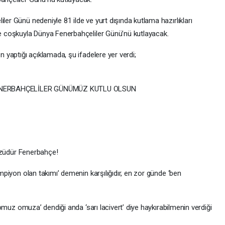
r Günü nedeniyle 81 ilde ve yurt dışında kutlama hazırlıkları
e coşkuyla Dünya Fenerbahçeliler Günü’nü kutlayacak.
 yaptığı açıklamada, şu ifadelere yer verdi;
 FENERBAHÇELİLER GÜNÜMÜZ KUTLU OLSUN
yüzüdür Fenerbahçe!
mpiyon olan takımı’ demenin karşılığıdır, en zor günde ‘ben
‘omuz omuza’ dendiği anda ‘sarı lacivert’ diye haykırabilmenin verdiği