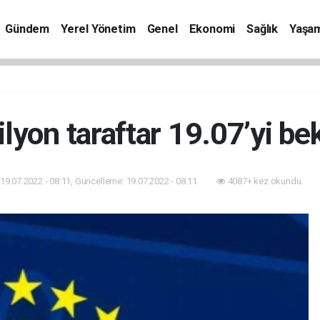
Gündem
Yerel Yönetim
Genel
Ekonomi
Sağlık
Yaşa
lyon taraftar 19.07’yi bek
19.07.2022 - 08:11, Güncelleme: 19.07.2022 - 08:11
4087+ kez okundu.