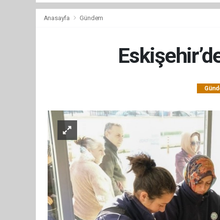
Anasayfa
Gündem
Eskişehir’d
Gün