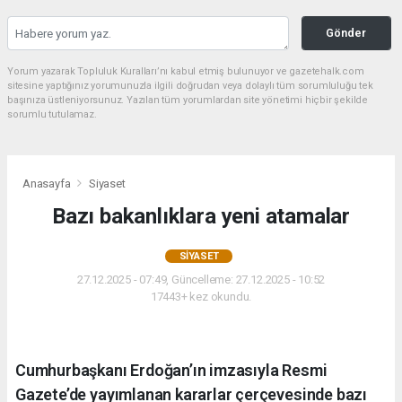
Gönder
Yorum yazarak Topluluk Kuralları’nı kabul etmiş bulunuyor ve gazetehalk.com
sitesine yaptığınız yorumunuzla ilgili doğrudan veya dolaylı tüm sorumluluğu tek
başınıza üstleniyorsunuz. Yazılan tüm yorumlardan site yönetimi hiçbir şekilde
sorumlu tutulamaz.
Anasayfa
Siyaset
Bazı bakanlıklara yeni atamalar
SIYASET
27.12.2025 - 07:49, Güncelleme: 27.12.2025 - 10:52
17443+ kez okundu.
Cumhurbaşkanı Erdoğan’ın imzasıyla Resmi
Gazete’de yayımlanan kararlar çerçevesinde bazı