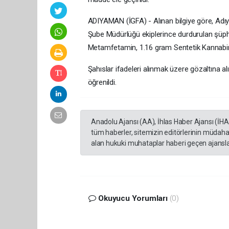
ADIYAMAN (İGFA) - Alınan bilgiye göre, Adı
Şube Müdürlüğü ekiplerince durdurulan şüphelil
Metamfetamin, 1.16 gram Sentetik Kannabinoi
Şahıslar ifadeleri alınmak üzere gözaltına al
öğrenildi.
Anadolu Ajansı (AA), İhlas Haber Ajansı (İH
tüm haberler, sitemizin editörlerinin müdaha
alan hukuki muhataplar haberi geçen ajanslar
Okuyucu Yorumları
(0)