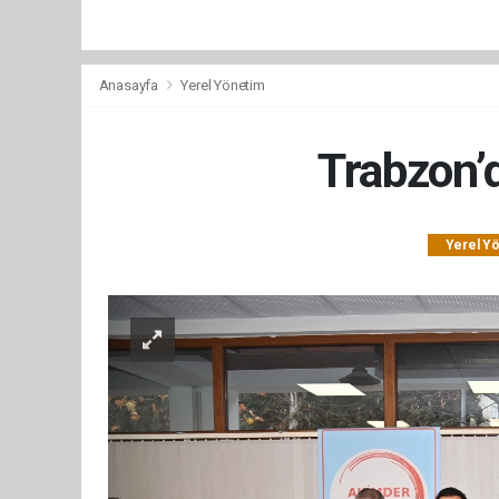
Anasayfa
Yerel Yönetim
Trabzon’d
Yerel Y