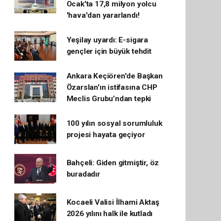
Ocak'ta 17,8 milyon yolcu
'hava'dan yararlandı!
Yeşilay uyardı: E-sigara
gençler için büyük tehdit
Ankara Keçiören'de Başkan
Özarslan'ın istifasına CHP
Meclis Grubu’ndan tepki
100 yılın sosyal sorumluluk
projesi hayata geçiyor
Bahçeli: Giden gitmiştir, öz
buradadır
Kocaeli Valisi İlhami Aktaş
2026 yılını halk ile kutladı