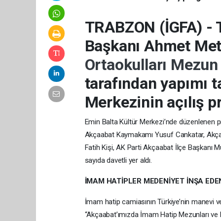
TRABZON (İGFA) - 
Başkanı Ahmet Met
Ortaokulları Mezun
tarafından yapımı 
Merkezinin açılış p
Emin Balta Kültür Merkezi’nde düzenlenen p
Akçaabat Kaymakamı Yusuf Cankatar, Akçaa
Fatih Kişi, AK Parti Akçaabat İlçe Başkan
sayıda davetli yer aldı.
İMAM HATİPLER MEDENİYET İNŞA EDEN
İmam hatip camiasının Türkiye’nin manevi v
“Akçaabat’ımızda İmam Hatip Mezunları ve M