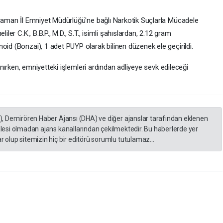
yaman İl Emniyet Müdürlüğü'ne bağlı Narkotik Suçlarla Mücadele
er C.K., B.B.P., M.D., S.T., isimli şahıslardan, 2.12 gram
d (Bonzai), 1 adet PUYP olarak bilinen düzenek ele geçirildi.
ınırken, emniyetteki işlemleri ardından adliyeye sevk edileceği
A), Demirören Haber Ajansı (DHA) ve diğer ajanslar tarafından eklenen
lesi olmadan ajans kanallarından çekilmektedir. Bu haberlerde yer
 olup sitemizin hiç bir editörü sorumlu tutulamaz...