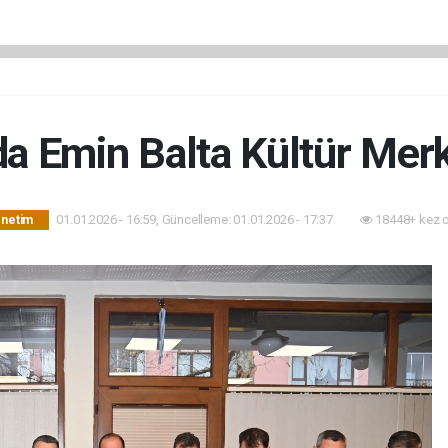
a Emin Balta Kültür Merk
01.01.2026 - 16:59, Güncelleme: 01.01.2026 - 17:37
18448+ kez 
önetim