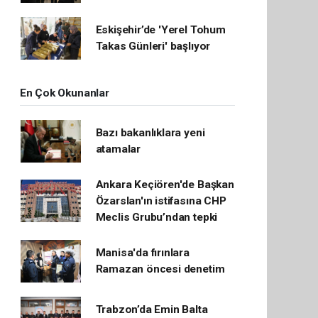
Eskişehir’de 'Yerel Tohum
Takas Günleri' başlıyor
En Çok Okunanlar
Bazı bakanlıklara yeni
atamalar
Ankara Keçiören'de Başkan
Özarslan'ın istifasına CHP
Meclis Grubu’ndan tepki
Manisa'da fırınlara
Ramazan öncesi denetim
Trabzon’da Emin Balta