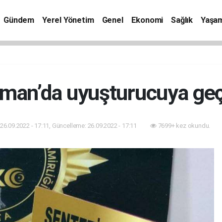
Gündem
Yerel Yönetim
Genel
Ekonomi
Sağlık
Yaşa
man’da uyuşturucuya geç
26.09.2022 - 17:11, Güncelleme: 26.09.2022 - 17:11
7699+ kez okundu.