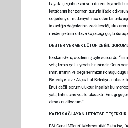
hayata geçirilmesini son derece kıymetli bu
kattıklarını her zaman gururla ifade ediyorum.
değerleriyle medeniyet inşa eden bir anlayış
İnsanlığın değerlerinin zedelendiği, uluslara
medeniyetinin ortaya koyacağı güçlü duruşa 
DESTEK VERMEK LÜTUF DEĞİL SORUM
Başkan Genç sözlerini şöyle sürdürdü: “Emin
yetiştirmiş çok kıymetli bir isimdir. Onun ad
ilmin, irfanın ve değerlerimizin konuşulduğu
Belediyesi
ve Akçaabat Belediyesi olarak bu
lütuf değil, sorumluluktur. İnşallah bu merke
yetiştirilmesine vesile olacaktır. Emeği geçe
olmasını diliyorum.”
KATKI SAĞLAYAN HERKESE TEŞEKKÜR
DSİ Genel Müdürü Mehmet Akif Balta ise, “A