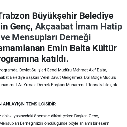
Trabzon Büyükşehir Belediye
in Genç,
Akçaabat İmam Hatip
 ve Mensupları Derneği
tamamlanan Emin Balta Kültür
rogramına katıldı.
rogramda, Devlet Su İşleri Genel Müdürü Mehmet Akif Balta,
bat Belediye Başkan Vekili Davut Gerigelmez, DSİ Bölge Müdürü
ı Muhammet Ali Yılmaz, Dernek Başkanı Muhammet Topsakal ile çok
 ANLAYIŞIN TEMSİLCİSİDİR
e ahlaki yapısındaki önemine dikkat çeken Başkan Genç,
ensupları Derneğimizin öncülüğünde böyle anlamlı bir eserin