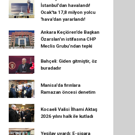
İstanbul'dan havalandı!
Ocak'ta 17,8 milyon yolcu
'hava'dan yararlandı!
Ankara Keçiören'de Başkan
Özarslan'ın istifasına CHP
Meclis Grubu’ndan tepki
Bahçeli: Giden gitmiştir, öz
buradadır
Manisa'da fırınlara
Ramazan öncesi denetim
Kocaeli Valisi İlhami Aktaş
2026 yılını halk ile kutladı
Yeşilay uyardı: E-sigara