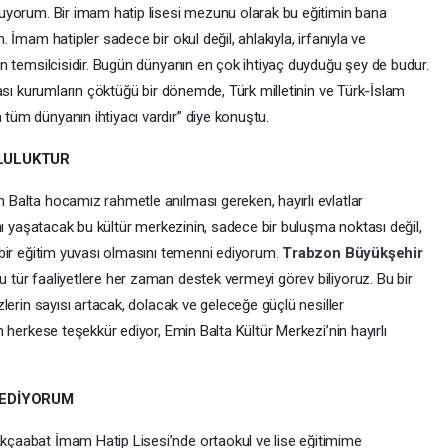
luyorum. Bir imam hatip lisesi mezunu olarak bu eğitimin bana
 İmam hatipler sadece bir okul değil, ahlakıyla, irfanıyla ve
ın temsilcisidir. Bugün dünyanın en çok ihtiyaç duyduğu şey de budur.
rası kurumların çöktüğü bir dönemde, Türk milletinin ve Türk-İslam
tüm dünyanın ihtiyacı vardır” diye konuştu.
LULUKTUR
 Balta hocamız rahmetle anılması gereken, hayırlı evlatlar
ını yaşatacak bu kültür merkezinin, sadece bir buluşma noktası değil,
 bir eğitim yuvası olmasını temenni ediyorum.
Trabzon Büyükşehir
 tür faaliyetlere her zaman destek vermeyi görev biliyoruz. Bu bir
zlerin sayısı artacak, dolacak ve geleceğe güçlü nesiller
n herkese teşekkür ediyor, Emin Balta Kültür Merkezi’nin hayırlı
 EDİYORUM
kçaabat İmam Hatip Lisesi’nde ortaokul ve lise eğitimime