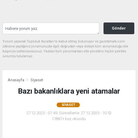
Gönder
Yorum yazarak Topluluk Kuralları’nı kabul etmiş bulunuyor ve gazetehalk.com
sitesine yaptığınız yorumunuzla ilgili doğrudan veya dolaylı tüm sorumluluğu tek
başınıza üstleniyorsunuz. Yazılan tüm yorumlardan site yönetimi hiçbir şekilde
sorumlu tutulamaz.
Anasayfa
Siyaset
Bazı bakanlıklara yeni atamalar
SIYASET
27.12.2025 - 07:49, Güncelleme: 27.12.2025 - 10:52
17887+ kez okundu.