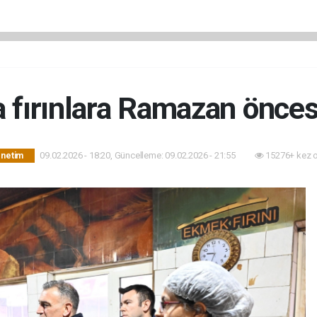
 fırınlara Ramazan önce
09.02.2026 - 18:20, Güncelleme: 09.02.2026 - 21:55
15276+ kez 
önetim