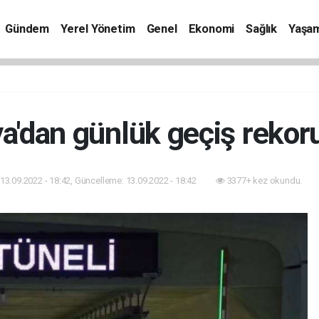
Gündem
Yerel Yönetim
Genel
Ekonomi
Sağlık
Yaşa
a'dan günlük geçiş rekoru 
13.09.2022 - 18:42, Güncelleme: 13.09.2022 - 18:42
3377+ kez okundu.