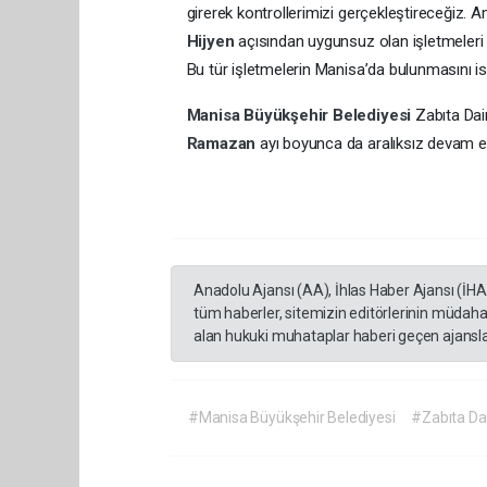
girerek kontrollerimizi gerçekleştireceğiz.
Hijyen
açısından uygunsuz olan işletmeleri 
Bu tür işletmelerin Manisa’da bulunmasını i
Manisa Büyükşehir Belediyesi
Zabıta Dai
Ramazan
ayı boyunca da aralıksız devam 
Anadolu Ajansı (AA), İhlas Haber Ajansı (İH
tüm haberler, sitemizin editörlerinin müdaha
alan hukuki muhataplar haberi geçen ajanslar
#Manisa Büyükşehir Belediyesi
#Zabıta Dai