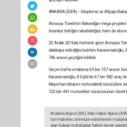
ANKARA (İGFA) - Ulaştırma ve Altyapı Bakanı A
Avrasya Tüneli'nin Bakanlığın mega projeleri
İstanbul trafiğini rahatlattığını, hem de ekon
22 Aralık 2016da hizmete giren Avrasya Tünel
dakikaya indirdiğini belirten Karaismailoğlu, 
746 aracın geçtiğini bildirdi.
Geçen hafta ortalama 65 bin 107 aracın tüne
Karaismailoğlu, 8 Eylül'de 67 bin 982 araç ile
Mayıs'tan itibaren motosikletli sürücülere
122 bin 441 motosiklet sürücüsünün tüneli kul
Anadolu Ajansı (AA), İhlas Haber Ajansı (İH
tüm haberler, sitemizin editörlerinin müdaha
alan hukuki muhataplar haberi geçen ajanslar