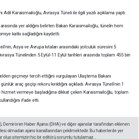
dil Karaismailoğlu, Avrasya Tüneli ile ilgili yazılı açıklama yaptı.
 arasında yer aldığını belirten Bakan Karaismailoğlu, tünelin hem
omiye katkı sağladığını kaydetti.
i'nin, Asya ve Avrupa kıtaları arasındaki yolculuk süresini 5
Avrasya Tünelinden 5 Eylül-11 Eylül tarihleri arasında toplam 455 bin
lden geçmeyi tercih ettiğini vurgulayan Ulaştırma Bakanı
 günlük araç geçişi rekoru kırıldığını açıkladı. Avrasya Tüneli'nin 1
 de hizmet vermeye başladığına dikkat çeken Karaismailoğlu, toplam
landığını ifade etti.
A), Demirören Haber Ajansı (DHA) ve diğer ajanslar tarafından eklenen
lesi olmadan ajans kanallarından çekilmektedir. Bu haberlerde yer
 olup sitemizin hiç bir editörü sorumlu tutulamaz...