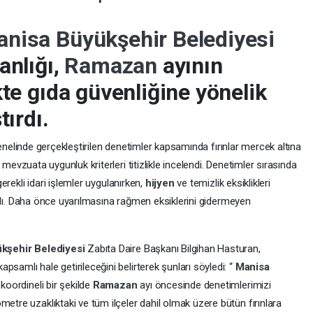
nisa Büyükşehir Belediyesi
anlığı,
Ramazan
ayının
kte gıda güvenliğine yönelik
tırdı.
 genelinde gerçekleştirilen denetimler kapsamında fırınlar mercek altına
e mevzuata uygunluk kriterleri titizlikle incelendi. Denetimler sırasında
erekli idari işlemler uygulanırken,
hijyen
ve temizlik eksiklikleri
rıldı. Daha önce uyarılmasına rağmen eksiklerini gidermeyen
kşehir Belediyesi
Zabıta Daire Başkanı Bilgihan Hasturan,
samlı hale getirileceğini belirterek şunları söyledi: “
Manisa
 koordineli bir şekilde
Ramazan
ayı öncesinde denetimlerimizi
tre uzaklıktaki ve tüm ilçeler dahil olmak üzere bütün fırınlara