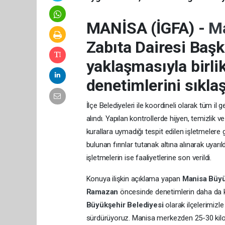
MANİSA (İGFA) -
Ma
Zabıta Dairesi Başk
yaklaşmasıyla birli
denetimlerini sıklaş
İlçe Belediyeleri ile koordineli olarak tüm il
alındı. Yapılan kontrollerde hijyen, temizlik v
kurallara uymadığı tespit edilen işletmelere g
bulunan fırınlar tutanak altına alınarak uya
işletmelerin ise faaliyetlerine son verildi.
Konuya ilişkin açıklama yapan
Manisa Büyü
Ramazan
öncesinde denetimlerin daha da kap
Büyükşehir Belediyesi
olarak ilçelerimizle
sürdürüyoruz. Manisa merkezden 25-30 kilome