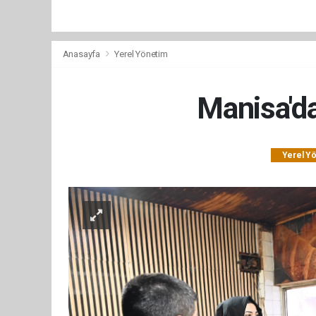
Anasayfa
Yerel Yönetim
Manisa'da
Yerel Y