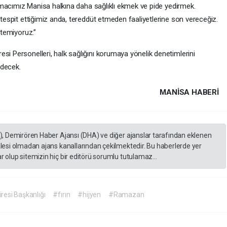
 Amacımız Manisa halkına daha sağlıklı ekmek ve pide yedirmek.
tespit ettiğimiz anda, tereddüt etmeden faaliyetlerine son vereceğiz.
stemiyoruz.”
resi Personelleri, halk sağlığını korumaya yönelik denetimlerini
edecek.
MANISA HABERİ
A), Demirören Haber Ajansı (DHA) ve diğer ajanslar tarafından eklenen
lesi olmadan ajans kanallarından çekilmektedir. Bu haberlerde yer
 olup sitemizin hiç bir editörü sorumlu tutulamaz...
resi Başkanlığı
#fırın
#hijyen
#Ramazan