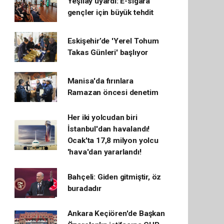
Yeşilay uyardı: E-sigara
gençler için büyük tehdit
Eskişehir’de 'Yerel Tohum
Takas Günleri' başlıyor
Manisa'da fırınlara
Ramazan öncesi denetim
Her iki yolcudan biri
İstanbul'dan havalandı!
Ocak'ta 17,8 milyon yolcu
'hava'dan yararlandı!
Bahçeli: Giden gitmiştir, öz
buradadır
Ankara Keçiören'de Başkan