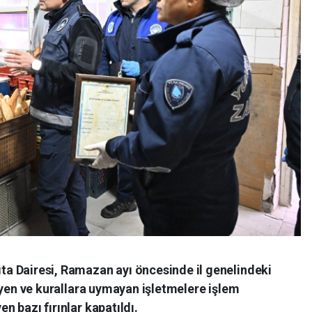
ta Dairesi, Ramazan ayı öncesinde il genelindeki
ijyen ve kurallara uymayan işletmelere işlem
n bazı fırınlar kapatıldı.