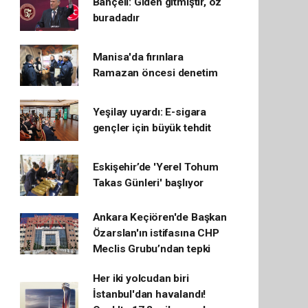
Bahçeli: Giden gitmiştir, öz
buradadır
Manisa'da fırınlara
Ramazan öncesi denetim
Yeşilay uyardı: E-sigara
gençler için büyük tehdit
Eskişehir’de 'Yerel Tohum
Takas Günleri' başlıyor
Ankara Keçiören'de Başkan
Özarslan'ın istifasına CHP
Meclis Grubu’ndan tepki
Her iki yolcudan biri
İstanbul'dan havalandı!