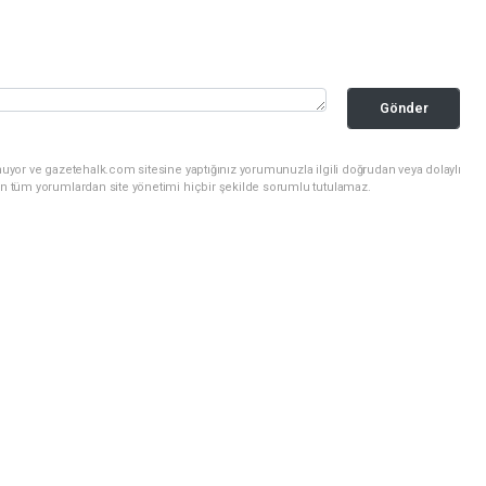
Gönder
uyor ve gazetehalk.com sitesine yaptığınız yorumunuzla ilgili doğrudan veya dolaylı
an tüm yorumlardan site yönetimi hiçbir şekilde sorumlu tutulamaz.