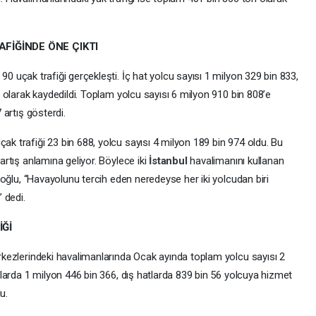
FİĞİNDE ÖNE ÇIKTI
0 uçak trafiği gerçekleşti. İç hat yolcu sayısı 1 milyon 329 bin 833,
5 olarak kaydedildi. Toplam yolcu sayısı 6 milyon 910 bin 808’e
 artış gösterdi.
k trafiği 23 bin 688, yolcu sayısı 4 milyon 189 bin 974 oldu. Bu
artış anlamına geliyor. Böylece iki
İstanbul
havalimanını kullanan
aloğlu, “Havayolunu tercih eden neredeyse her iki yolcudan biri
 dedi.
Ğİ
rkezlerindeki havalimanlarında Ocak ayında toplam yolcu sayısı 2
tlarda 1 milyon 446 bin 366, dış hatlarda 839 bin 56 yolcuya hizmet
u.