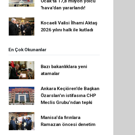
Ocak'ta 17,8 milyon yolcu
'hava'dan yararlandı!
Kocaeli Valisi İlhami Aktaş
2026 yılını halk ile kutladı
En Çok Okunanlar
Bazı bakanlıklara yeni
atamalar
Ankara Keçiören'de Başkan
Özarslan'ın istifasına CHP
Meclis Grubu’ndan tepki
Manisa'da fırınlara
Ramazan öncesi denetim