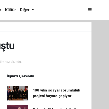
m
Kültür
Diğer
uştu
1+ kez okundu.
İlginizi Çekebilir
100 yılın sosyal sorumluluk
projesi hayata geçiyor