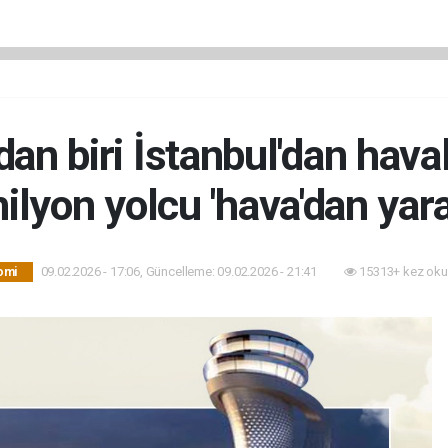
dan biri İstanbul'dan hava
ilyon yolcu 'hava'dan yara
09.02.2026 - 17:06, Güncelleme: 09.02.2026 - 21:41
15313+ kez oku
omi