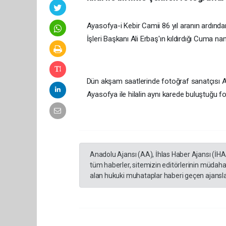
Ayasofya-i Kebir Camii 86 yıl aranın ardınd
İşleri Başkanı Ali Erbaş'ın kıldırdığı Cuma na
Dün akşam saatlerinde fotoğraf sanatçısı Ad
Ayasofya ile hilalin aynı karede buluştuğu fo
Anadolu Ajansı (AA), İhlas Haber Ajansı (İH
tüm haberler, sitemizin editörlerinin müdaha
alan hukuki muhataplar haberi geçen ajanslar