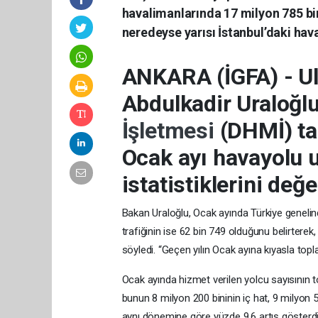
havalimanlarında 17 milyon 785 bin
neredeyse yarısı İstanbul’daki hav
ANKARA (İGFA) - Ul
Abdulkadir Uraloğl
İşletmesi
(DHMİ) ta
Ocak ayı havayolu u
istatistiklerini değe
Bakan Uraloğlu, Ocak ayında Türkiye genelind
trafiğinin ise 62 bin 749 olduğunu belirterek,
söyledi. “Geçen yılın Ocak ayına kıyasla topl
Ocak ayında hizmet verilen yolcu sayısının
bunun 8 milyon 200 bininin iç hat, 9 milyon 57
aynı dönemine göre yüzde 9,6 artış gösterdi.