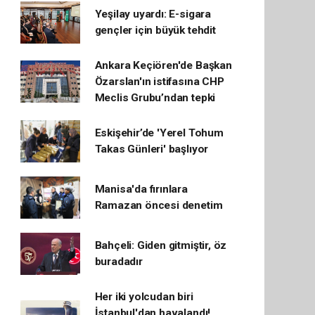
Yeşilay uyardı: E-sigara
gençler için büyük tehdit
Ankara Keçiören'de Başkan
Özarslan'ın istifasına CHP
Meclis Grubu’ndan tepki
Eskişehir’de 'Yerel Tohum
Takas Günleri' başlıyor
Manisa'da fırınlara
Ramazan öncesi denetim
Bahçeli: Giden gitmiştir, öz
buradadır
Her iki yolcudan biri
İstanbul'dan havalandı!