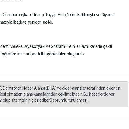
an Cumhurbaşkanı Recep Tayyip Erdoğan'ın katılımıyla ve Diyanet
mazıyla ibadete yeniden açıldı.
em Meleke, Ayasofya-i Kebir Camii ile hilali aynı karede çekti.
toğraflar ise kartpostallık görüntüler oluşturdu.
A), Demirören Haber Ajansı (DHA) ve diğer ajanslar tarafından eklenen
lesi olmadan ajans kanallarından çekilmektedir. Bu haberlerde yer
 olup sitemizin hiç bir editörü sorumlu tutulamaz...