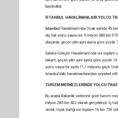
kaydedildi.
İSTANBUL
HAVALİMANLARI YOLCU TRA
İstanbul
Havalimanı’nda Ocak ayında 45 bin 9
dış hat yolcu sayısı ise 5 milyon 580 bin 97
ulaşarak, geçen yılın aynı ayına göre yüzde 7
Sabiha Gökçen Havalimanı’nda ise toplam uça
rakam, geçen yılın aynı ayına göre yüzde 14 
yolcu sayısı bir ayda 11,1 milyonu geçti. Ur
İstanbul’daki havalimanlarından seyahat etti”
TURİZM MERKEZLERİNDE YOLCU TRAFİ
Bu arada Bakanlık verilerine göre turizm me
milyon 285 bin 422 olarak gerçekleşti. İç ha
verildi. Uçak trafiği ise toplam 16 bin 739 old