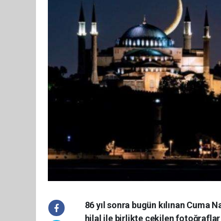
86 yıl sonra bugün kılınan Cuma N
hilal ile birlikte çekilen fotoğrafla