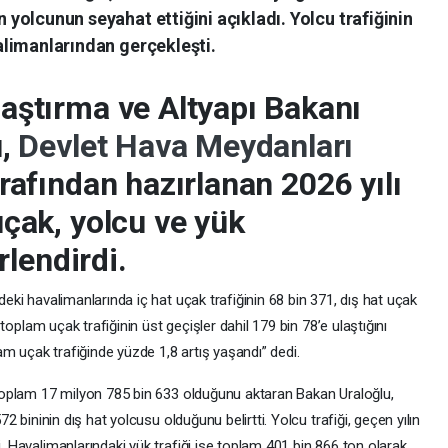
 yolcunun seyahat ettiğini açıkladı. Yolcu trafiğinin
alimanlarından gerçekleşti.
aştırma ve Altyapı Bakanı
u,
Devlet Hava Meydanları
rafından hazırlanan 2026 yılı
çak, yolcu ve yük
rlendirdi.
eki havalimanlarında iç hat uçak trafiğinin 68 bin 371, dış hat uçak
 toplam uçak trafiğinin üst geçişler dahil 179 bin 78’e ulaştığını
am uçak trafiğinde yüzde 1,8 artış yaşandı” dedi.
 toplam 17 milyon 785 bin 633 olduğunu aktaran Bakan Uraloğlu,
2 bininin dış hat yolcusu olduğunu belirtti. Yolcu trafiği, geçen yılın
 Havalimanlarındaki yük trafiği ise toplam 401 bin 866 ton olarak