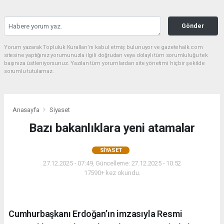
Gönder
Yorum yazarak Topluluk Kuralları’nı kabul etmiş bulunuyor ve gazetehalk.com
sitesine yaptığınız yorumunuzla ilgili doğrudan veya dolaylı tüm sorumluluğu tek
başınıza üstleniyorsunuz. Yazılan tüm yorumlardan site yönetimi hiçbir şekilde
sorumlu tutulamaz.
Anasayfa
Siyaset
Bazı bakanlıklara yeni atamalar
SIYASET
27.12.2025 - 07:49, Güncelleme: 27.12.2025 - 10:52
17590+ kez okundu.
Cumhurbaşkanı Erdoğan’ın imzasıyla Resmi