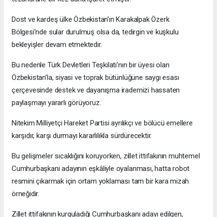
Dost ve kardeş ülke Özbekistan’ın Karakalpak Özerk
Bölgesi’nde sular durulmuş olsa da, tedirgin ve kuşkulu
bekleyişler devam etmektedir.
Bu nedenle Türk Devletleri Teşkilatı’nın bir üyesi olan
Özbekistan’la, siyasi ve toprak bütünlüğüne saygı esası
çerçevesinde destek ve dayanışma irademizi hassaten
paylaşmayı yararlı görüyoruz.
Nitekim Milliyetçi Hareket Partisi ayrılıkçı ve bölücü emellere
karşıdır, karşı durmayı kararlılıkla sürdürecektir.
Bu gelişmeler sıcaklığını koruyorken, zillet ittifakının muhtemel
Cumhurbaşkanı adayının eşkâliyle oyalanması, hatta robot
resmini çıkarmak için ortam yoklaması tam bir kara mizah
örneğidir.
Zillet ittifakının kurguladığı Cumhurbaşkanı adayı edilgen,