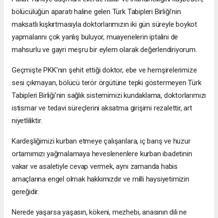
bölücülüğün aparatı haline gelen Türk Tabipleri Birliği’nin
maksatlı kışkırtmasıyla doktorlarımızın iki gün süreyle boykot
yapmalarını çok yanlış buluyor, muayenelerin iptalini de
mahsurlu ve gayri meşru bir eylem olarak değerlendiriyorum.
Geçmişte PKK’nın şehit ettiği doktor, ebe ve hemşirelerimize
sesi çıkmayan, bölücü terör örgütüne tepki göstermeyen Türk
Tabipleri Birliği’nin sağlık sistemimizi kundaklama, doktorlarımızı
istismar ve tedavi süreçlerini aksatma girişimi rezalettir, art
niyetliliktir.
Kardeşliğimizi kurban etmeye çalışanlara, iç barış ve huzur
ortamımızı yağmalamaya heveslenenlere kurban ibadetinin
vakar ve asaletiyle cevap vermek, aynı zamanda habis
amaçlarına engel olmak hakkımızdır ve milli haysiyetimizin
gereğidir.
Nerede yaşarsa yaşasın, kökeni, mezhebi, anasının dili ne