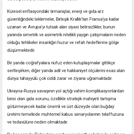
Küresel enflasyondaki tırmanışlar, enerji ve gıda arz
güvenliğindeki teklemeler, Birleşik Krallık’tan Fransa’ya kadar
uzanan ve Avrupa’yı tutsak alan siyasi belirsizlikler, bunun
yanında simetrik ve asimetrik nitelikli yaygın çatışmaların neden
olduğu tehlikeler insanlığın huzur ve refah hedeflerine gölge
düşürmektedir.
Bir yanda coğrafyalara nüfuz eden kutuplaşmalar gittikçe
sertleşirken, diğer yanda adil ve hakkaniyet ölçülerini esas alan
dünya tahayyülü çok ciddi zarar ve ziyana uğramaktadır.
Ukrayna-Rusya savaşının yol açtığı vahim komplikasyonlardan
birisi olan gıda sorunu, özellikle stratejik mahiyeti tartışma
götürmeyecek kadar önemli ve üst düzeyde olan buğday
üretimi temelinde muhtemel kabus senaryolarının telaffuzuna
ve tedavülüne neden olmaktadır.