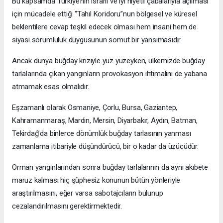
Bu kapsamda Türkiye’nin ısrarlı ve iyi niyetli çabalarıyla açılması
için mücadele ettiği “Tahıl Koridoru”nun bölgesel ve küresel
beklentilere cevap teşkil edecek olması hem insani hem de
siyasi sorumluluk duygusunun somut bir yansımasıdır.
Ancak dünya buğday kriziyle yüz yüzeyken, ülkemizde buğday
tarlalarında çıkan yangınların provokasyon ihtimalini de yabana
atmamak esas olmalıdır.
Eşzamanlı olarak Osmaniye, Çorlu, Bursa, Gaziantep,
Kahramanmaraş, Mardin, Mersin, Diyarbakır, Aydın, Batman,
Tekirdağ’da binlerce dönümlük buğday tarlasının yanması
zamanlama itibariyle düşündürücü, bir o kadar da üzücüdür.
Orman yangınlarından sonra buğday tarlalarının da aynı akıbete
maruz kalması hiç şüphesiz konunun bütün yönleriyle
araştırılmasını, eğer varsa sabotajcıların bulunup
cezalandırılmasını gerektirmektedir.