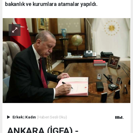
bakanlık ve kurumlara atamalar yapıldı.
Erkek
|
Kadın
(Haberi Sesli Oku)
ANKARA (İGFA) -