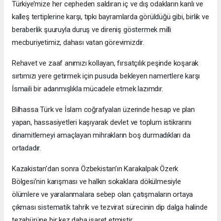
Türkiye’mize her cepheden saldıran iç ve dış odakların kanlı ve
kalleş tertiplerine karşı, tıpkı bayramlarda görüldüğü gibi, birlik ve
beraberlik şuuruyla duruş ve direniş göstermek milli
mecburiyetimiz, dahası vatan görevimizdir.
Rehavet ve zaaf anımızı kollayan, fırsatçılık peşinde koşarak
sırtımızı yere getirmek için pusuda bekleyen namertlere karşı
İsmaili bir adanmışlıkla mücadele etmek lazımdır.
Bilhassa Türk ve İslam coğrafyaları üzerinde hesap ve plan
yapan, hassasiyetleri kaşıyarak devlet ve toplum istikrarını
dinamitlemeyi amaçlayan mihrakların boş durmadıkları da
ortadadır.
Kazakistan’dan sonra Özbekistan’ın Karakalpak Özerk
Bölgesi’nin karışması ve halkın sokaklara dökülmesiyle
ölümlere ve yaralanmalara sebep olan çatışmaların ortaya
çıkması sistematik tahrik ve tezvirat sürecinin dip dalga halinde
tezahürüne bir kez daha işaret etmiştir.