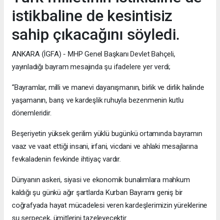
istikbaline de kesintisiz
sahip çıkacağını söyledi.
ANKARA (İGFA) - MHP Genel Başkanı Devlet Bahçeli,
yayınladığı bayram mesajında şu ifadelere yer verdi;
“Bayramlar, milli ve manevi dayanışmanın, birlik ve dirlik halinde
yaşamanın, barış ve kardeşlik ruhuyla bezenmenin kutlu
dönemleridir.
Beşeriyetin yüksek gerilim yüklü bugünkü ortamında bayramın
vaaz ve vaat ettiği insani, irfani, vicdani ve ahlaki mesajlarına
fevkaladenin fevkinde ihtiyaç vardır.
Dünyanın askeri, siyasi ve ekonomik bunalımlara mahkum
kaldığı şu günkü ağır şartlarda Kurban Bayramı geniş bir
coğrafyada hayat mücadelesi veren kardeşlerimizin yüreklerine
su serpecek, ümitlerini tazeleyecektir.