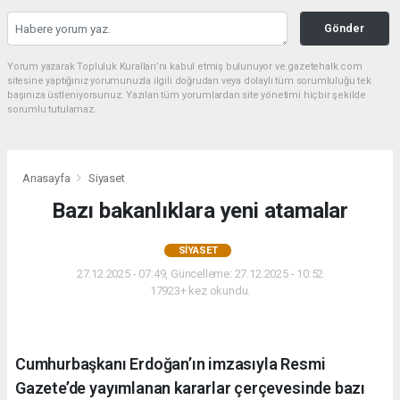
Gönder
Yorum yazarak Topluluk Kuralları’nı kabul etmiş bulunuyor ve gazetehalk.com
sitesine yaptığınız yorumunuzla ilgili doğrudan veya dolaylı tüm sorumluluğu tek
başınıza üstleniyorsunuz. Yazılan tüm yorumlardan site yönetimi hiçbir şekilde
sorumlu tutulamaz.
Anasayfa
Siyaset
Bazı bakanlıklara yeni atamalar
SIYASET
27.12.2025 - 07:49, Güncelleme: 27.12.2025 - 10:52
17923+ kez okundu.
Cumhurbaşkanı Erdoğan’ın imzasıyla Resmi
Gazete’de yayımlanan kararlar çerçevesinde bazı