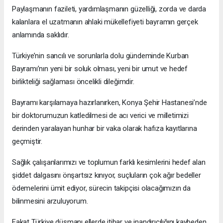
Paylaşmanın fazileti, yardımlaşmanın güzelliği, zorda ve darda
kalanlara el uzatmanın ahlaki mükellefiyeti bayramın gerçek
anlamında saklıdır.
Türkiye’nin sancılı ve sorunlarla dolu gündeminde Kurban
Bayramı’nın yeni bir soluk olması, yeni bir umut ve hedef
birlikteliği sağlaması öncelikli dileğimdir.
Bayramı karşılamaya hazırlanırken, Konya Şehir Hastanesi’nde
bir doktorumuzun katledilmesi de acı verici ve milletimizi
derinden yaralayan hunhar bir vaka olarak hafıza kayıtlarına
geçmiştir.
Sağlık çalışanlarımızı ve toplumun farklı kesimlerini hedef alan
şiddet dalgasını önşartsız kınıyor, suçluların çok ağır bedeller
ödemelerini ümit ediyor, sürecin takipçisi olacağımızın da
bilinmesini arzuluyorum.
Fakat Türkiye düşmanı ellerde itibar ve inandırıcılığını kaybeden,