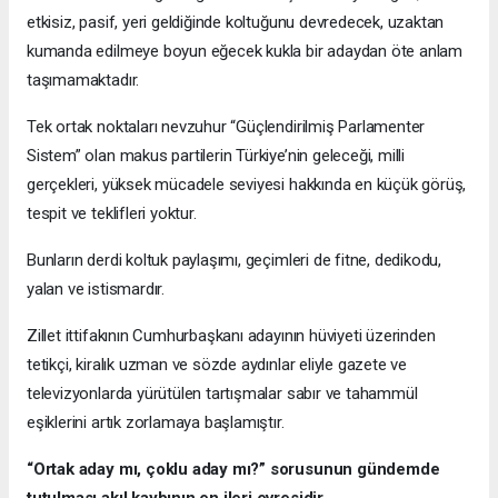
etkisiz, pasif, yeri geldiğinde koltuğunu devredecek, uzaktan
kumanda edilmeye boyun eğecek kukla bir adaydan öte anlam
taşımamaktadır.
Tek ortak noktaları nevzuhur “Güçlendirilmiş Parlamenter
Sistem” olan makus partilerin Türkiye’nin geleceği, milli
gerçekleri, yüksek mücadele seviyesi hakkında en küçük görüş,
tespit ve teklifleri yoktur.
Bunların derdi koltuk paylaşımı, geçimleri de fitne, dedikodu,
yalan ve istismardır.
Zillet ittifakının Cumhurbaşkanı adayının hüviyeti üzerinden
tetikçi, kiralık uzman ve sözde aydınlar eliyle gazete ve
televizyonlarda yürütülen tartışmalar sabır ve tahammül
eşiklerini artık zorlamaya başlamıştır.
“Ortak aday mı, çoklu aday mı?” sorusunun gündemde