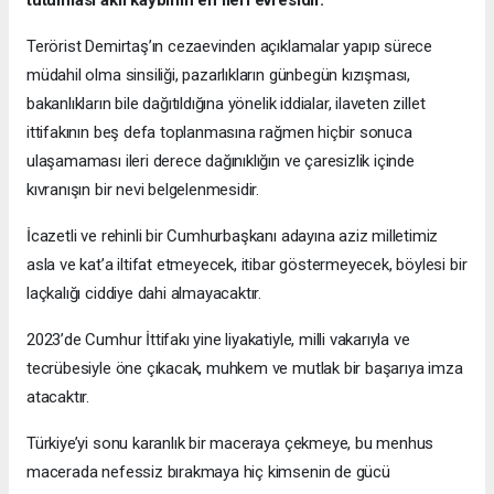
tutulması akıl kaybının en ileri evresidir.
Terörist Demirtaş’ın cezaevinden açıklamalar yapıp sürece
müdahil olma sinsiliği, pazarlıkların günbegün kızışması,
bakanlıkların bile dağıtıldığına yönelik iddialar, ilaveten zillet
ittifakının beş defa toplanmasına rağmen hiçbir sonuca
ulaşamaması ileri derece dağınıklığın ve çaresizlik içinde
kıvranışın bir nevi belgelenmesidir.
İcazetli ve rehinli bir Cumhurbaşkanı adayına aziz milletimiz
asla ve kat’a iltifat etmeyecek, itibar göstermeyecek, böylesi bir
laçkalığı ciddiye dahi almayacaktır.
2023’de Cumhur İttifakı yine liyakatiyle, milli vakarıyla ve
tecrübesiyle öne çıkacak, muhkem ve mutlak bir başarıya imza
atacaktır.
Türkiye’yi sonu karanlık bir maceraya çekmeye, bu menhus
macerada nefessiz bırakmaya hiç kimsenin de gücü