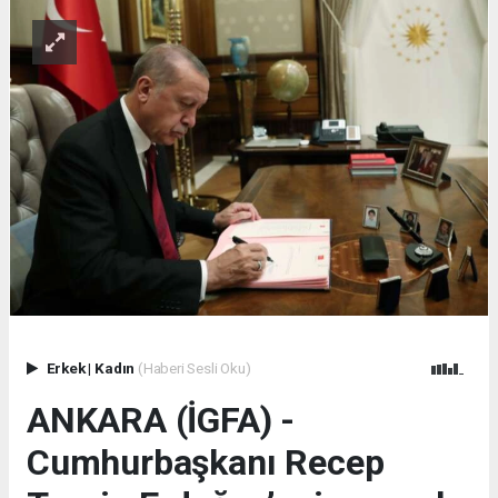
Erkek
|
Kadın
(Haberi Sesli Oku)
ANKARA (İGFA) -
Cumhurbaşkanı Recep