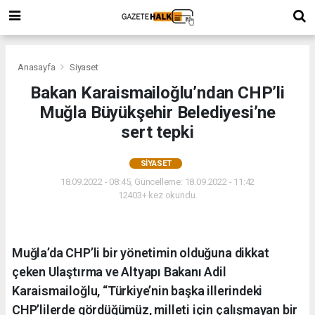
Anasayfa
Siyaset
Bakan Karaismailoğlu’ndan CHP’li
Muğla Büyükşehir Belediyesi’ne
sert tepki
SIYASET
18.09.2022 - 08:45, Güncelleme: 18.09.2022 - 11:42
12403+ kez okundu.
Muğla’da CHP’li bir yönetimin olduğuna dikkat
çeken Ulaştırma ve Altyapı Bakanı Adil
Karaismailoğlu, “Türkiye’nin başka illerindeki
CHP’lilerde gördüğümüz, milleti için çalışmayan bir