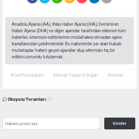
Anadolu Ajansı (AA), İhlas Haber Ajansı (İHA), Demirören
Haber Ajansı (DHA) ve diğer ajanslar tarafından eklenen tüm
haberler, sitemizin editörlerinin müdahalesi olmadan ajans
kanallarından çekilmektedir. Bu haberlerde yer alan hukuki
muhataplar haberi geçen ajanslar olup sitemizin hiç bir
editörü sorumlu tutulamaz...
#Cumhurbaşkanı
#Recep Tayyip Erdoğan
#atama
Okuyucu Yorumları
(0)
Gönder
Yorum yazarak Topluluk Kuralları’nı kabul etmiş bulunuyor ve gazetehalk.com