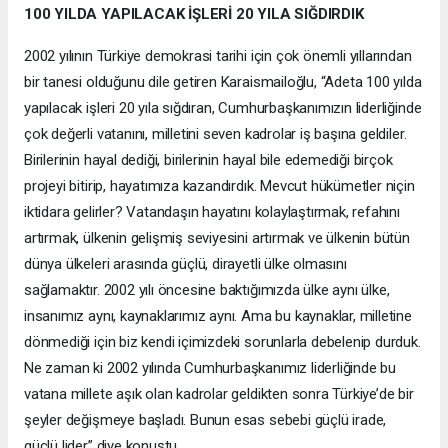
100 YILDA YAPILACAK İŞLERİ 20 YILA SIĞDIRDIK
2002 yılının Türkiye demokrasi tarihi için çok önemli yıllarından
bir tanesi olduğunu dile getiren Karaismailoğlu, “Adeta 100 yılda
yapılacak işleri 20 yıla sığdıran, Cumhurbaşkanımızın liderliğinde
çok değerli vatanını, milletini seven kadrolar iş başına geldiler.
Birilerinin hayal dediği, birilerinin hayal bile edemediği birçok
projeyi bitirip, hayatımıza kazandırdık. Mevcut hükümetler niçin
iktidara gelirler? Vatandaşın hayatını kolaylaştırmak, refahını
artırmak, ülkenin gelişmiş seviyesini artırmak ve ülkenin bütün
dünya ülkeleri arasında güçlü, dirayetli ülke olmasını
sağlamaktır. 2002 yılı öncesine baktığımızda ülke aynı ülke,
insanımız aynı, kaynaklarımız aynı. Ama bu kaynaklar, milletine
dönmediği için biz kendi içimizdeki sorunlarla debelenip durduk.
Ne zaman ki 2002 yılında Cumhurbaşkanımız liderliğinde bu
vatana millete aşık olan kadrolar geldikten sonra Türkiye’de bir
şeyler değişmeye başladı. Bunun esas sebebi güçlü irade,
güçlü lider” diye konuştu.