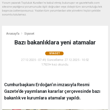
Yorum yazarak Topluluk Kuralları’nı kabul etmiş bulunuyor ve gazetehalk.com
sitesine yaptığınız yorumunuzla ilgili doğrudan veya dolaylı tüm sorumluluğu tek
başınıza üstleniyorsunuz. Yazılan tüm yorumlardan site yönetimi hiçbir şekilde
sorumlu tutulamaz.
Anasayfa
Siyaset
Bazı bakanlıklara yeni atamalar
SIYASET
27.12.2025 - 07:49, Güncelleme: 27.12.2025 - 10:52
17929+ kez okundu.
Cumhurbaşkanı Erdoğan’ın imzasıyla Resmi
Gazete’de yayımlanan kararlar çerçevesinde bazı
bakanlık ve kurumlara atamalar yapıldı.