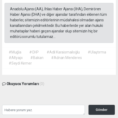
Anadolu Ajansı (AA), İhlas Haber Ajansı (İHA), Demirören
Haber Ajansı (DHA) ve diğer ajanslar tarafından eklenen tüm
haberler, sitemizin editörlerinin müdahalesi olmadan ajans
kanallarından çekilmektedir. Bu haberlerde yer alan hukuki
muhataplar haberi geçen ajanslar olup sitemizin hiç bir
editörü sorumlu tutulamaz...
#Muğla
#CHP
#Adil Karaismailoğlu
#Ulaştırma
#Altyapı
#Bakan
#Adnan Menderes
#Seydi Kemer
Okuyucu Yorumları
(0)
Gönder