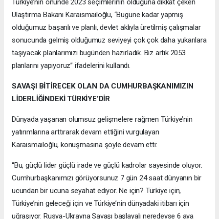
Türkiye’nin önünde 2023 seçimlerinin olduğuna dikkat çeken
Ulaştırma Bakanı Karaismailoğlu, “Bugüne kadar yapmış
olduğumuz başarılı ve planlı, devlet aklıyla üretilmiş çalışmalar
sonucunda gelmiş olduğumuz seviyeyi çok çok daha yukarılara
taşıyacak planlarımızı bugünden hazırladık. Biz artık 2053
planlarını yapıyoruz” ifadelerini kullandı.
SAVAŞI BİTİRECEK OLAN DA CUMHURBAŞKANIMIZIN
LİDERLİĞİNDEKİ TÜRKİYE’DİR
Dünyada yaşanan olumsuz gelişmelere rağmen Türkiye’nin
yatırımlarına arttırarak devam ettiğini vurgulayan
Karaismailoğlu, konuşmasına şöyle devam etti:
“Bu, güçlü lider güçlü irade ve güçlü kadrolar sayesinde oluyor.
Cumhurbaşkanımızı görüyorsunuz 7 gün 24 saat dünyanın bir
ucundan bir ucuna seyahat ediyor. Ne için? Türkiye için,
Türkiye’nin geleceği için ve Türkiye’nin dünyadaki itibarı için
uğraşıyor. Rusya-Ukrayna Savaşı başlayalı neredeyse 6 aya