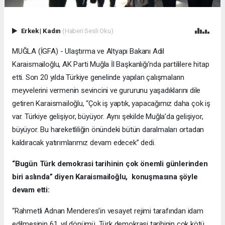
Erkek
|
Kadın
(Haberi Sesli Oku)
MUĞLA (İGFA) - Ulaştırma ve Altyapı Bakanı Adil
Karaismailoğlu, AK Parti Muğla İl Başkanlığı’nda partililere hitap
etti. Son 20 yılda Türkiye genelinde yapılan çalışmaların
meyvelerini vermenin sevincini ve gururunu yaşadıklarını dile
getiren Karaismailoğlu, “Çok iş yaptık, yapacağımız daha çok iş
var. Türkiye gelişiyor, büyüyor. Aynı şekilde Muğla’da gelişiyor,
büyüyor. Bu hareketliliğin önündeki bütün daralmaları ortadan
kaldıracak yatırımlarımız devam edecek” dedi.
“Bugün Türk demokrasi tarihinin çok önemli günlerinden
biri aslında” diyen Karaismailoğlu, konuşmasına şöyle
devam etti:
“Rahmetli Adnan Menderes’in vesayet rejimi tarafından idam
edilmesinin 61. yıl dönümü. Türk demokrasi tarihinin çok kötü