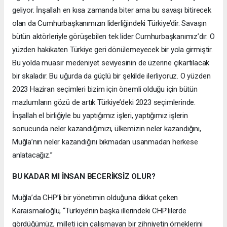
geliyor. İnşallah en kısa zamanda biter ama bu savaşı bitirecek
olan da Cumhurbaşkanımızın liderliğindeki Türkiye’dir. Savaşın
bütün aktörleriyle görüşebilen tek lider Cumhurbaşkanımız’dır. O
yüzden hakikaten Türkiye geri dönülemeyecek bir yola girmiştir.
Bu yolda muasır medeniyet seviyesinin de üzerine çıkartılacak
bir skaladır. Bu uğurda da güçlü bir şekilde ilerliyoruz. O yüzden
2023 Haziran seçimleri bizim için önemli olduğu için bütün
mazlumların gözü de artık Türkiye’deki 2023 seçimlerinde.
İnşallah el birliğiyle bu yaptığımız işleri, yaptığımız işlerin
sonucunda neler kazandığımızı, ülkemizin neler kazandığını,
Muğla’nın neler kazandığını bıkmadan usanmadan herkese
anlatacağız.”
BU KADAR MI İNSAN BECERİKSİZ OLUR?
Muğla’da CHP’li bir yönetimin olduğuna dikkat çeken
Karaismailoğlu, “Türkiye’nin başka illerindeki CHP’lilerde
gördüğümüz, milleti için çalışmayan bir zihniyetin örneklerini