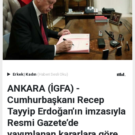
Erkek
|
Kadın
(Haberi Sesli Oku)
ANKARA (İGFA) -
Cumhurbaşkanı Recep
Tayyip Erdoğan’ın imzasıyla
Resmi Gazete’de
yayımlanan kararlara göre,