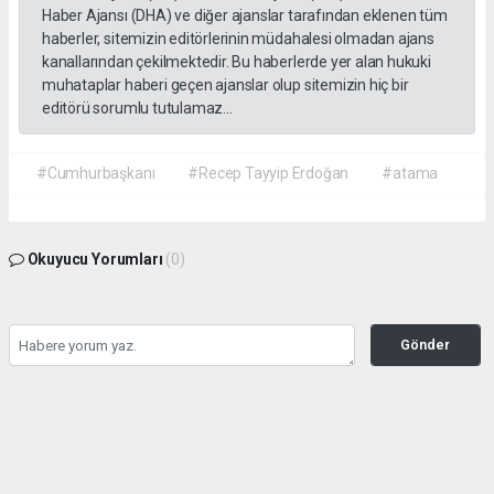
Haber Ajansı (DHA) ve diğer ajanslar tarafından eklenen tüm
haberler, sitemizin editörlerinin müdahalesi olmadan ajans
kanallarından çekilmektedir. Bu haberlerde yer alan hukuki
muhataplar haberi geçen ajanslar olup sitemizin hiç bir
editörü sorumlu tutulamaz...
#Cumhurbaşkanı
#Recep Tayyip Erdoğan
#atama
Okuyucu Yorumları
(0)
Gönder
Yorum yazarak Topluluk Kuralları’nı kabul etmiş bulunuyor ve gazetehalk.com
sitesine yaptığınız yorumunuzla ilgili doğrudan veya dolaylı tüm sorumluluğu tek
başınıza üstleniyorsunuz. Yazılan tüm yorumlardan site yönetimi hiçbir şekilde
sorumlu tutulamaz.