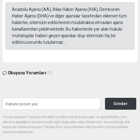
Anadolu Ajansı (AA), İhlas Haber Ajansı (İHA), Demirören
Haber Ajansı (DHA) ve diğer ajanslar tarafından eklenen tüm
haberler, sitemizin editörlerinin müdahalesi olmadan ajans
kanallarından çekilmektedir. Bu haberlerde yer alan hukuki
muhataplar haberi geçen ajanslar olup sitemizin hiç bir
editörü sorumlu tutulamaz...
Okuyucu Yorumları
(0)
Gönder
Yorum yazarak Topluluk Kuralları’nı kabul etmiş bulunuyor ve gazetehalk.com
sitesine yaptığınız yorumunuzla ilgili doğrudan veya dolaylı tüm sorumluluğu tek
başınıza üstleniyorsunuz. Yazılan tüm yorumlardan site yönetimi hiçbir şekilde
sorumlu tutulamaz.