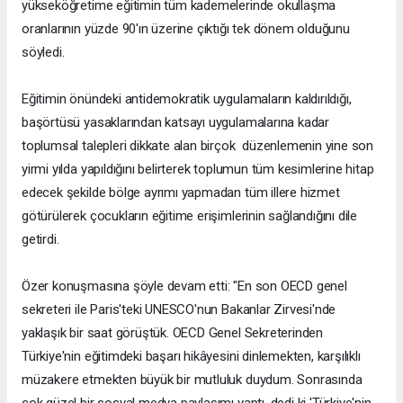
yükseköğretime eğitimin tüm kademelerinde okullaşma
oranlarının yüzde 90'ın üzerine çıktığı tek dönem olduğunu
söyledi.
Eğitimin önündeki antidemokratik uygulamaların kaldırıldığı,
başörtüsü yasaklarından katsayı uygulamalarına kadar
toplumsal talepleri dikkate alan birçok düzenlemenin yine son
yirmi yılda yapıldığını belirterek toplumun tüm kesimlerine hitap
edecek şekilde bölge ayrımı yapmadan tüm illere hizmet
götürülerek çocukların eğitime erişimlerinin sağlandığını dile
getirdi.
Özer konuşmasına şöyle devam etti: "En son OECD genel
sekreteri ile Paris'teki UNESCO'nun Bakanlar Zirvesi'nde
yaklaşık bir saat görüştük. OECD Genel Sekreterinden
Türkiye'nin eğitimdeki başarı hikâyesini dinlemekten, karşılıklı
müzakere etmekten büyük bir mutluluk duydum. Sonrasında