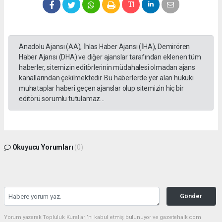
Anadolu Ajansı (AA), İhlas Haber Ajansı (İHA), Demirören
Haber Ajansı (DHA) ve diğer ajanslar tarafından eklenen tüm
haberler, sitemizin editörlerinin müdahalesi olmadan ajans
kanallarından çekilmektedir. Bu haberlerde yer alan hukuki
muhataplar haberi geçen ajanslar olup sitemizin hiç bir
editörü sorumlu tutulamaz...
Okuyucu Yorumları
(0)
Gönder
Yorum yazarak Topluluk Kuralları’nı kabul etmiş bulunuyor ve gazetehalk.com