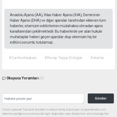
Anadolu Ajansı (AA), İhlas Haber Ajansı (İHA), Demirören
Haber Ajansı (DHA) ve diğer ajanslar tarafından eklenen tüm
haberler, sitemizin editörlerinin müdahalesi olmadan ajans
kanallarından çekilmektedir. Bu haberlerde yer alan hukuki
muhataplar haberi geçen ajanslar olup sitemizin hiç bir
editörü sorumlu tutulamaz...
#Cumhurbaşkanı
#Recep Tayyip Erdoğan
#atama
Okuyucu Yorumları
(0)
Gönder
Yorum yazarak Topluluk Kuralları’nı kabul etmiş bulunuyor ve gazetehalk.com
sitesine yaptığınız yorumunuzla ilgili doğrudan veya dolaylı tüm sorumluluğu tek