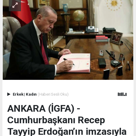
Erkek
|
Kadın
(Haberi Sesli Oku)
ANKARA (İGFA) -
Cumhurbaşkanı Recep
Tayyip Erdoğan’ın imzasıyla