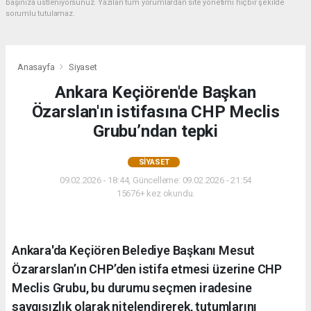
başınıza üstleniyorsunuz. Yazılan tüm yorumlardan site yönetimi hiçbir şekilde
sorumlu tutulamaz.
Anasayfa
Siyaset
Ankara Keçiören'de Başkan
Özarslan'ın istifasına CHP Meclis
Grubu’ndan tepki
SIYASET
09.02.2026 - 18:44, Güncelleme: 09.02.2026 - 21:54
15676+ kez okundu.
Ankara'da Keçiören Belediye Başkanı Mesut
Özararslan’ın CHP’den istifa etmesi üzerine CHP
Meclis Grubu, bu durumu seçmen iradesine
saygısızlık olarak nitelendirerek, tutumlarını