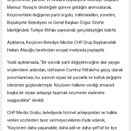
Mansur Yavaş’ın desteğiyle göreve geldiğini anımsatarak,
Keçiören’deki değişimin parti örgütü, milletvekilleri, yönetim,
Büyükşehir Belediyesi ve Genel Başkan Özgür Özel’in
liderliğindeki Türkiye İttifakı sayesinde gerçekleştiğini belirtti.
Açıklama, Keçiören Belediye Meclisi CHP Grup Başkanvekili
Hakan Ataoğlu tarafından sosyal medyada paylaşıldı.
Yazılı açıklamada, “Bir süredir parti değiştireceğine dair yaygın
söylemlerin ardından, istifasının Cumhur İttifakı’na geçiş olarak
yorumlanması, bu sürecin siyasi bir pazarlık ve koltuk değişimi
izlenimini güçlendirmiştir. Keçiören halkının verdiği emaneti
başka bir siyasi anlayışa taşımak seçmenin iradesine
saygısızlıktır” denildi.
CHP Meclis Grubu, belediyede hizmet anlayışından ve halkla
verilen sözlerden taviz vermeyeceklerini ifade ederek,
“Keçiören’i daha yaşanabilir, daha adil ve daha şeffaf bir ilçe