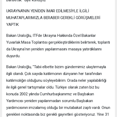
bahsettik." diye konuştu.
UKRAYNA'NIN YENİDEN İMAR EDİLMESİYLE İLGİLİ
MUHATAPLARIMIZLA BERABER GEREKLİ GÖRÜŞMELERİ
YAPTIK
Bakan Uraloğlu, ITFde Ukrayna Hakkında Özel Bakanlar
Yuvarlak Masa Toplantısı gerçekleştirdiklerini belirterek, toplantı
da Ukrayna'nın yeniden yapılanmasını masaya yatırdıklarını
duyurdu.
Bakan Uraloğlu, "Tabii elbette bizim gündemimiz ulaştırmayla
ilgili olandı. Çok sayıda katılımcının dünyanın her tarafından
katılımcılığın olduğunu söyleyebilirim. Orada neler yapılabilirliği
ile ilgili genel tartışmalar oldu. Türkiye olarak zaten biz bu
konuda 2002 yılında Cumhurbaşkanımız ve Başbakan
Yardımcısı yeniden yapılanmadan sorumlu Başbakan
yardımcısının imzalamış olduğu bir mutabakat zaptı vardı. Onun
gerekleri noktasında biz gerekli gayretleri gösteriyoruz. Yine 31