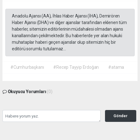
Anadolu Ajansı (AA), İhlas Haber Ajansı (İHA), Demirören
Haber Ajansı (DHA) ve diğer ajanslar tarafından eklenen tüm
haberler, sitemizin editörlerinin müdahalesi olmadan ajans
kanallarından çekilmektedir. Bu haberlerde yer alan hukuki
muhataplar haberi geçen ajanslar olup sitemizin hiç bir
editörü sorumlu tutulamaz...
#Cumhurbaşkanı
#Recep Tayyip Erdoğan
#atama
Okuyucu Yorumları
(0)
Gönder
Yorum yazarak Topluluk Kuralları’nı kabul etmiş bulunuyor ve gazetehalk.com
sitesine yaptığınız yorumunuzla ilgili doğrudan veya dolaylı tüm sorumluluğu tek
başınıza üstleniyorsunuz. Yazılan tüm yorumlardan site yönetimi hiçbir şekilde