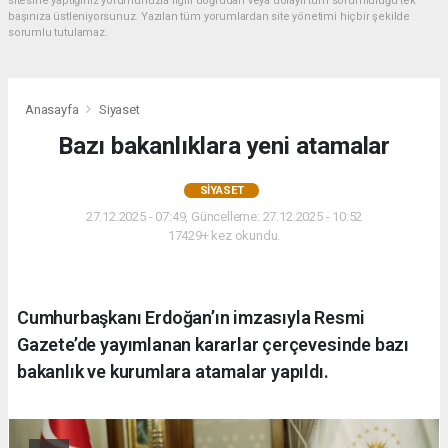
sitesine yaptığınız yorumunuzla ilgili doğrudan veya dolaylı tüm sorumluluğu tek
başınıza üstleniyorsunuz. Yazılan tüm yorumlardan site yönetimi hiçbir şekilde
sorumlu tutulamaz.
Anasayfa
Siyaset
Bazı bakanlıklara yeni atamalar
SIYASET
27.12.2025 - 07:49, Güncelleme: 27.12.2025 - 10:52
17429+ kez okundu.
Cumhurbaşkanı Erdoğan’ın imzasıyla Resmi
Gazete’de yayımlanan kararlar çerçevesinde bazı
bakanlık ve kurumlara atamalar yapıldı.