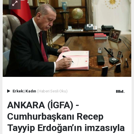
Erkek
|
Kadın
(Haberi Sesli Oku)
ANKARA (İGFA) -
Cumhurbaşkanı Recep
Tayyip Erdoğan’ın imzasıyla