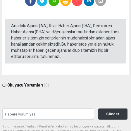
Anadolu Ajansı (AA), İhlas Haber Ajansı (İHA), Demirören
Haber Ajansı (DHA) ve diğer ajanslar tarafından eklenen tüm
haberler, sitemizin editörlerinin müdahalesi olmadan ajans
kanallarından çekilmektedir. Bu haberlerde yer alan hukuki
muhataplar haberi geçen ajanslar olup sitemizin hiç bir
editörü sorumlu tutulamaz...
Okuyucu Yorumları
(0)
Gönder
Yorum yazarak Topluluk Kuralları’nı kabul etmiş bulunuyor ve gazetehalk.com