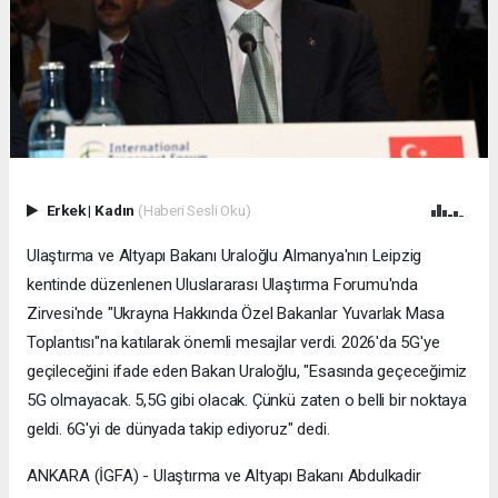
Erkek
|
Kadın
(Haberi Sesli Oku)
Ulaştırma ve Altyapı Bakanı Uraloğlu Almanya'nın Leipzig
kentinde düzenlenen Uluslararası Ulaştırma Forumu'nda
Zirvesi'nde "Ukrayna Hakkında Özel Bakanlar Yuvarlak Masa
Toplantısı"na katılarak önemli mesajlar verdi. 2026'da 5G'ye
geçileceğini ifade eden Bakan Uraloğlu, "Esasında geçeceğimiz
5G olmayacak. 5,5G gibi olacak. Çünkü zaten o belli bir noktaya
geldi. 6G'yi de dünyada takip ediyoruz" dedi.
ANKARA (İGFA) - Ulaştırma ve Altyapı Bakanı Abdulkadir