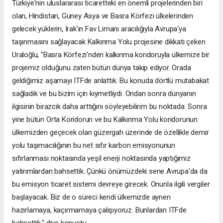
Türkiye'nin uluslararası ticaretteki en önemli projelerinden biri
olan, Hindistan, Güney Asya ve Basra Körfezi ülkelerinden
gelecek yüklerin, Irak'ın Fav Limanı aracılığıyla Avrupa'ya
taşınmasını sağlayacak Kalkınma Yolu projesine dikkati çeken
Uraloğlu, "Basra Körfezi'nden kalkınma koridoruyla ülkemize bir
projemiz olduğunu zaten bütün dünya takip ediyor. Orada
geldiğimiz aşamayı ITFde anlattık. Bu konuda dörtlü mutabakat
sağladık ve bu bizim için kıymetliydi. Ondan sonra dünyanın
ilgisinin birazcık daha arttığını söyleyebilirim bu noktada. Sonra
yine bütün Orta Koridorun ve bu Kalkınma Yolu koridorunun
ülkemizden geçecek olan güzergah üzerinde de özellikle demir
yolu taşımacılığının bu net sıfır karbon emisyonunun
sıfırlanması noktasında yeşil enerji noktasında yaptığımız
yatırımlardan bahsettik. Çünkü önümüzdeki sene Avrupa'da da
bu emisyon ticaret sistemi devreye girecek. Onunla ilgili vergiler
başlayacak. Biz de o süreci kendi ülkemizde aynen
hazırlamaya, kaçırmamaya çalışıyoruz. Bunlardan ITFde