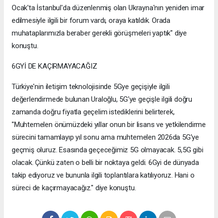
Ocak'ta İstanbul'da düzenlenmiş olan Ukrayna'nın yeniden imar
edilmesiyle ilgili bir forum vardı, oraya katıldık. Orada
muhataplarımızla beraber gerekli görüşmeleri yaptık" diye
konuştu.
6GYİ DE KAÇIRMAYACAĞIZ
Türkiye'nin iletişim teknolojisinde 5Gye geçişiyle ilgili
değerlendirmede bulunan Uraloğlu, 5G'ye geçişle ilgili doğru
zamanda doğru fiyatla geçelim istediklerini belirterek,
"Muhtemelen önümüzdeki yıllar onun bir lisans ve yetkilendirme
sürecini tamamlayıp yıl sonu ama muhtemelen 2026da 5G'ye
geçmiş oluruz. Esasında geçeceğimiz 5G olmayacak. 5,5G gibi
olacak. Çünkü zaten o belli bir noktaya geldi. 6Gyi de dünyada
takip ediyoruz ve bununla ilgili toplantılara katılıyoruz. Hani o
süreci de kaçırmayacağız." diye konuştu.