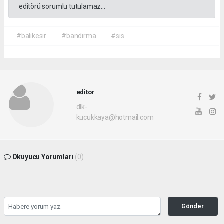
editörü sorumlu tutulamaz...
#balıkesir
#bandırma
#sis
editor
dlk-
kucukkaya@hotmail.com
Okuyucu Yorumları
(0)
Gönder