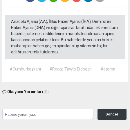
Anadolu Ajansı (AA), İhlas Haber Ajansı (İHA), Demirören
Haber Ajansı (DHA) ve diğer ajanslar tarafından eklenen tüm
haberler, sitemizin editörlerinin müdahalesi olmadan ajans
kanallarından çekilmektedir. Bu haberlerde yer alan hukuki
muhataplar haberi geçen ajanslar olup sitemizin hiç bir
editörü sorumlu tutulamaz...
#Cumhurbaşkanı
#Recep Tayyip Erdoğan
#atama
Okuyucu Yorumları
(0)
Gönder
Yorum yazarak Topluluk Kuralları’nı kabul etmiş bulunuyor ve gazetehalk.com