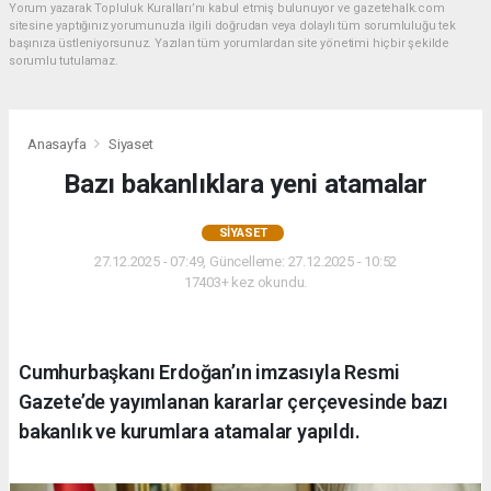
Yorum yazarak Topluluk Kuralları’nı kabul etmiş bulunuyor ve gazetehalk.com
sitesine yaptığınız yorumunuzla ilgili doğrudan veya dolaylı tüm sorumluluğu tek
başınıza üstleniyorsunuz. Yazılan tüm yorumlardan site yönetimi hiçbir şekilde
sorumlu tutulamaz.
Anasayfa
Siyaset
Bazı bakanlıklara yeni atamalar
SIYASET
27.12.2025 - 07:49, Güncelleme: 27.12.2025 - 10:52
17403+ kez okundu.
Cumhurbaşkanı Erdoğan’ın imzasıyla Resmi
Gazete’de yayımlanan kararlar çerçevesinde bazı
bakanlık ve kurumlara atamalar yapıldı.