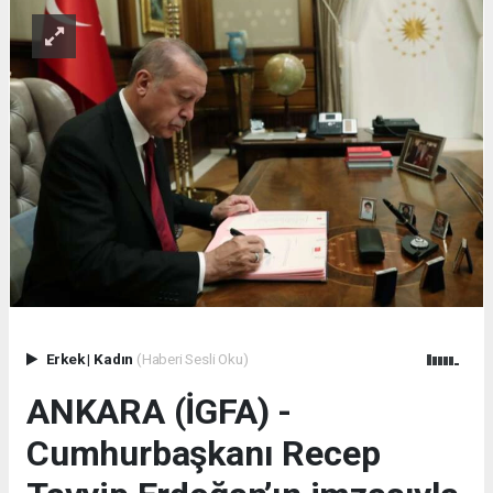
Erkek
|
Kadın
(Haberi Sesli Oku)
ANKARA (İGFA) -
Cumhurbaşkanı Recep