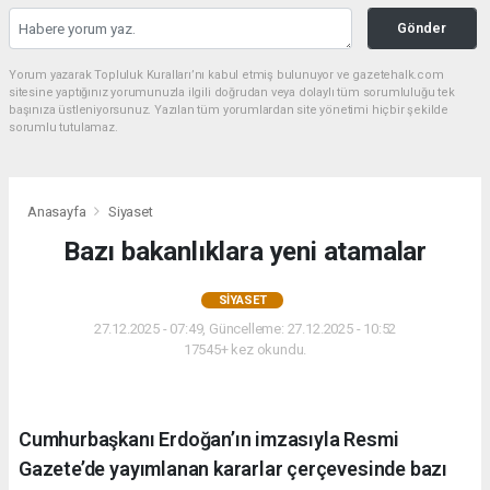
Gönder
Yorum yazarak Topluluk Kuralları’nı kabul etmiş bulunuyor ve gazetehalk.com
sitesine yaptığınız yorumunuzla ilgili doğrudan veya dolaylı tüm sorumluluğu tek
başınıza üstleniyorsunuz. Yazılan tüm yorumlardan site yönetimi hiçbir şekilde
sorumlu tutulamaz.
Anasayfa
Siyaset
Bazı bakanlıklara yeni atamalar
SIYASET
27.12.2025 - 07:49, Güncelleme: 27.12.2025 - 10:52
17545+ kez okundu.
Cumhurbaşkanı Erdoğan’ın imzasıyla Resmi
Gazete’de yayımlanan kararlar çerçevesinde bazı