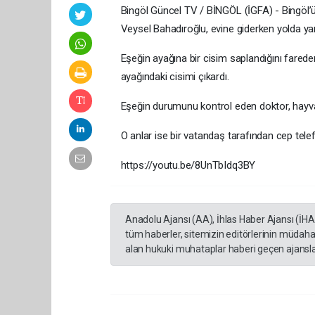
Bingöl Güncel TV / BİNGÖL (İGFA) - Bingöl’
Veysel Bahadıroğlu, evine giderken yolda yara
Eşeğin ayağına bir cisim saplandığını farede
ayağındaki cisimi çıkardı.
Eşeğin durumunu kontrol eden doktor, hayvanı
O anlar ise bir vatandaş tarafından cep tele
https://youtu.be/8UnTbIdq3BY
Anadolu Ajansı (AA), İhlas Haber Ajansı (İH
tüm haberler, sitemizin editörlerinin müdaha
alan hukuki muhataplar haberi geçen ajanslar