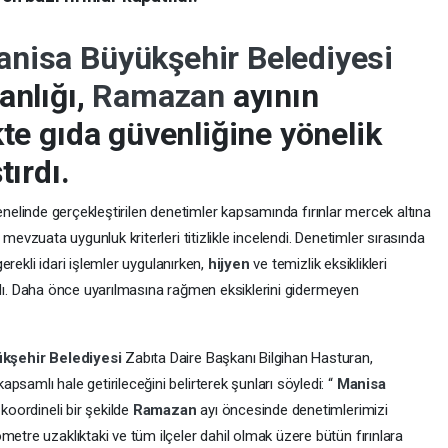
nisa Büyükşehir Belediyesi
anlığı,
Ramazan
ayının
kte gıda güvenliğine yönelik
tırdı.
 genelinde gerçekleştirilen denetimler kapsamında fırınlar mercek altına
e mevzuata uygunluk kriterleri titizlikle incelendi. Denetimler sırasında
erekli idari işlemler uygulanırken,
hijyen
ve temizlik eksiklikleri
rıldı. Daha önce uyarılmasına rağmen eksiklerini gidermeyen
kşehir Belediyesi
Zabıta Daire Başkanı Bilgihan Hasturan,
samlı hale getirileceğini belirterek şunları söyledi: “
Manisa
 koordineli bir şekilde
Ramazan
ayı öncesinde denetimlerimizi
tre uzaklıktaki ve tüm ilçeler dahil olmak üzere bütün fırınlara