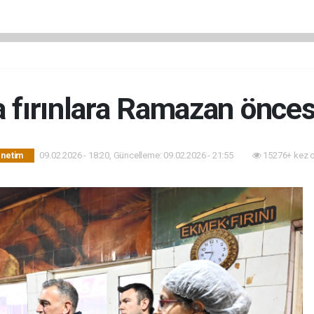
 fırınlara Ramazan önce
09.02.2026 - 18:20, Güncelleme: 09.02.2026 - 21:55
15276+ kez 
önetim