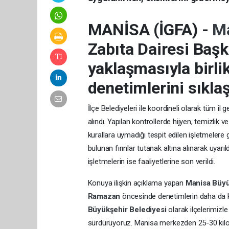
MANİSA (İGFA) -
Ma
Zabıta Dairesi Başk
yaklaşmasıyla birli
denetimlerini sıklaş
İlçe Belediyeleri ile koordineli olarak tüm il
alındı. Yapılan kontrollerde hijyen, temizlik v
kurallara uymadığı tespit edilen işletmelere g
bulunan fırınlar tutanak altına alınarak uya
işletmelerin ise faaliyetlerine son verildi.
Konuya ilişkin açıklama yapan
Manisa Büyü
Ramazan
öncesinde denetimlerin daha da kap
Büyükşehir Belediyesi
olarak ilçelerimizle
sürdürüyoruz. Manisa merkezden 25-30 kilome