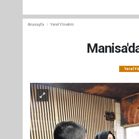
Anasayfa
Yerel Yönetim
Manisa'da
Yerel Y