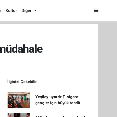
m
Kültür
Diğer
 müdahale
İlginizi Çekebilir
Yeşilay uyardı: E-sigara
gençler için büyük tehdit