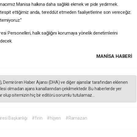
 Amacımız Manisa halkına daha sağlıklı ekmek ve pide yedirmek.
tespit ettiğimiz anda, tereddüt etmeden faaliyetlerine son vereceğiz.
stemiyoruz.”
resi Personelleri, halk sağlığını korumaya yönelik denetimlerini
edecek.
MANISA HABERİ
A), Demirören Haber Ajansı (DHA) ve diğer ajanslar tarafından eklenen
lesi olmadan ajans kanallarından çekilmektedir. Bu haberlerde yer
 olup sitemizin hiç bir editörü sorumlu tutulamaz...
resi Başkanlığı
#fırın
#hijyen
#Ramazan