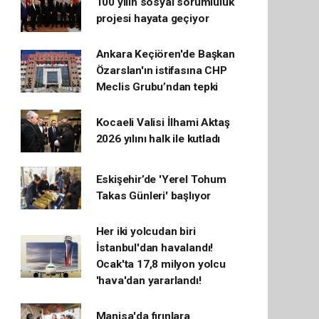
100 yılın sosyal sorumluluk
projesi hayata geçiyor
Ankara Keçiören'de Başkan
Özarslan'ın istifasına CHP
Meclis Grubu’ndan tepki
Kocaeli Valisi İlhami Aktaş
2026 yılını halk ile kutladı
Eskişehir’de 'Yerel Tohum
Takas Günleri' başlıyor
Her iki yolcudan biri
İstanbul'dan havalandı!
Ocak'ta 17,8 milyon yolcu
'hava'dan yararlandı!
Manisa'da fırınlara