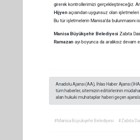
girerek kontrollerimizi gerçekleştireceğiz.
Hijyen
açısından uygunsuz olan işletmeleri 
Bu tür işletmelerin Manisa’da bulunmasını i
Manisa Büyükşehir Belediyesi
Zabıta Dai
Ramazan
ayı boyunca da aralıksız devam 
Anadolu Ajansı (AA), İhlas Haber Ajansı (İH
tüm haberler, sitemizin editörlerinin müdaha
alan hukuki muhataplar haberi geçen ajanslar
#Manisa Büyükşehir Belediyesi
#Zabıta Dai