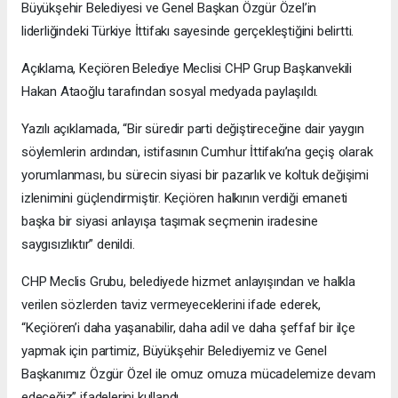
Büyükşehir Belediyesi ve Genel Başkan Özgür Özel’in
liderliğindeki Türkiye İttifakı sayesinde gerçekleştiğini belirtti.
Açıklama, Keçiören Belediye Meclisi CHP Grup Başkanvekili
Hakan Ataoğlu tarafından sosyal medyada paylaşıldı.
Yazılı açıklamada, “Bir süredir parti değiştireceğine dair yaygın
söylemlerin ardından, istifasının Cumhur İttifakı’na geçiş olarak
yorumlanması, bu sürecin siyasi bir pazarlık ve koltuk değişimi
izlenimini güçlendirmiştir. Keçiören halkının verdiği emaneti
başka bir siyasi anlayışa taşımak seçmenin iradesine
saygısızlıktır” denildi.
CHP Meclis Grubu, belediyede hizmet anlayışından ve halkla
verilen sözlerden taviz vermeyeceklerini ifade ederek,
“Keçiören’i daha yaşanabilir, daha adil ve daha şeffaf bir ilçe
yapmak için partimiz, Büyükşehir Belediyemiz ve Genel
Başkanımız Özgür Özel ile omuz omuza mücadelemize devam
edeceğiz” ifadelerini kullandı.