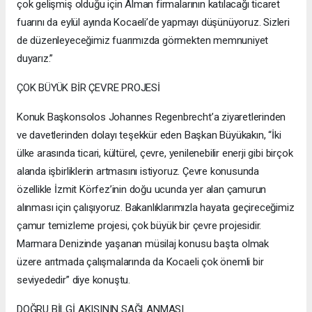
çok gelişmiş olduğu için Alman firmalarının katılacağı ticaret
fuarını da eylül ayında Kocaeli’de yapmayı düşünüyoruz. Sizleri
de düzenleyeceğimiz fuarımızda görmekten memnuniyet
duyarız.”
ÇOK BÜYÜK BİR ÇEVRE PROJESİ
Konuk Başkonsolos Johannes Regenbrecht’a ziyaretlerinden
ve davetlerinden dolayı teşekkür eden Başkan Büyükakın, “İki
ülke arasında ticari, kültürel, çevre, yenilenebilir enerji gibi birçok
alanda işbirliklerin artmasını istiyoruz. Çevre konusunda
özellikle İzmit Körfez’inin doğu ucunda yer alan çamurun
alınması için çalışıyoruz. Bakanlıklarımızla hayata geçireceğimiz
çamur temizleme projesi, çok büyük bir çevre projesidir.
Marmara Denizinde yaşanan müsilaj konusu başta olmak
üzere arıtmada çalışmalarında da Kocaeli çok önemli bir
seviyededir” diye konuştu.
DOĞRU BİLGİ AKIŞININ SAĞLANMASI