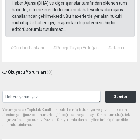
Haber Ajansı (DHA) ve diğer ajanslar tarafından eklenen tüm
haberler, sitemizin editörlerinin müdahalesi olmadan ajans
kanallarından çekilmektedir. Bu haberlerde yer alan hukuki
muhataplar haberi geçen ajanslar olup sitemizin hiç bir
editörü sorumlu tutulamaz...
#Cumhurbaşkanı
#Recep Tayyip Erdoğan
#atama
Okuyucu Yorumları
(0)
Gönder
Yorum yazarak Topluluk Kuralları’nı kabul etmiş bulunuyor ve gazetehalk.com
sitesine yaptığınız yorumunuzla ilgili doğrudan veya dolaylı tüm sorumluluğu tek
başınıza üstleniyorsunuz. Yazılan tüm yorumlardan site yönetimi hiçbir şekilde
sorumlu tutulamaz.