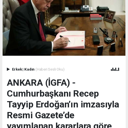
Erkek
|
Kadın
(Haberi Sesli Oku)
ANKARA (İGFA) -
Cumhurbaşkanı Recep
Tayyip Erdoğan’ın imzasıyla
Resmi Gazete’de
yayımlanan kararlara göre,