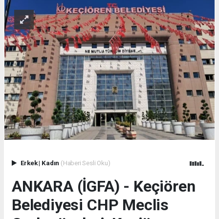
Erkek
|
Kadın
(Haberi Sesli Oku)
ANKARA (İGFA) - Keçiören
Belediyesi CHP Meclis