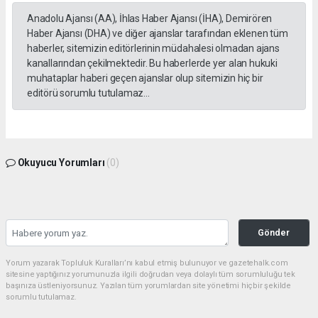
Anadolu Ajansı (AA), İhlas Haber Ajansı (İHA), Demirören
Haber Ajansı (DHA) ve diğer ajanslar tarafından eklenen tüm
haberler, sitemizin editörlerinin müdahalesi olmadan ajans
kanallarından çekilmektedir. Bu haberlerde yer alan hukuki
muhataplar haberi geçen ajanslar olup sitemizin hiç bir
editörü sorumlu tutulamaz...
Okuyucu Yorumları
(0)
Gönder
Yorum yazarak Topluluk Kuralları’nı kabul etmiş bulunuyor ve gazetehalk.com
sitesine yaptığınız yorumunuzla ilgili doğrudan veya dolaylı tüm sorumluluğu tek
başınıza üstleniyorsunuz. Yazılan tüm yorumlardan site yönetimi hiçbir şekilde
sorumlu tutulamaz.