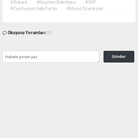
#Ankara
#Keçiören Belediyesi
#CHP
#Cumhuriyet Halk Partisi
#Mesut Özararslan
Okuyucu Yorumları
(0)
Gönder
Yorum yazarak Topluluk Kuralları’nı kabul etmiş bulunuyor ve gazetehalk.com
sitesine yaptığınız yorumunuzla ilgili doğrudan veya dolaylı tüm sorumluluğu tek
başınıza üstleniyorsunuz. Yazılan tüm yorumlardan site yönetimi hiçbir şekilde
sorumlu tutulamaz.
haber paketi
haber scripti
haber yazılımı
Tüm hakları saklı tutulmaktadır.Copyright 2026©
Haber Yazılımı:
Web Aksiyon ®