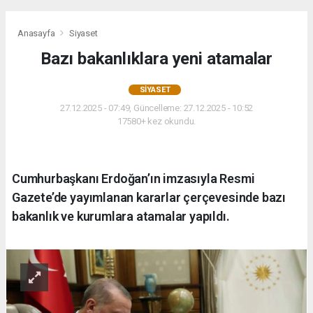
Anasayfa
Siyaset
Bazı bakanlıklara yeni atamalar
SIYASET
27.12.2025 - 07:49, Güncelleme: 27.12.2025 - 10:52
17580+ kez okundu.
Cumhurbaşkanı Erdoğan’ın imzasıyla Resmi
Gazete’de yayımlanan kararlar çerçevesinde bazı
bakanlık ve kurumlara atamalar yapıldı.