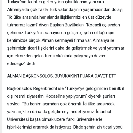
Türkiye’nin tarihten gelen yakın işbirliklerinin yanı sıra
Almanya’da çok fazla Türk vatandaşının yaşamasından dolayı,
“İki ülke arasında her alanda ilişkilerimizi en üst düzeyde
tutmamız lazım” diyen Başkan Büyükakın, “Kocaeli açısından
şehrimiz Türkiye’nin sanayisi en gelişmiş şehri olduğu için
kentimizde birçok Alman sermayeli firma var. Almanya ile
şehrimizin ticari ilişkilerini daha da geliştirmek ve yeni yatırımlar
için elimizden gelen tüm imkânlarla çalışmaya devam
edeceğiz” dedi.
ALMAN BAŞKONSOLOS, BÜYÜKAKIN’I FUARA DAVET ETTİ
Başkonsolos Regenbrecht ise “Türkiye’ye geldiğimden beri ilk il
dışı resmi ziyaretimi Kocaeli’ne yapıyorum” diyerek şunları
söyledi: “Bu benim açımdan çok önemli. İki ülke arasındaki
yakın ilişkileri daha da geliştirmeyi hedefliyoruz. İstanbul
Üniversitesi başta olmak üzere farklı üniversitelerle
işbirliklerimizi artırmak da istiyoruz. Birde şehrinizin ticari yönü