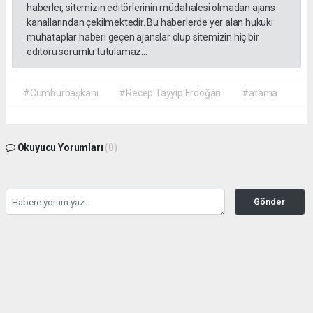
haberler, sitemizin editörlerinin müdahalesi olmadan ajans
kanallarından çekilmektedir. Bu haberlerde yer alan hukuki
muhataplar haberi geçen ajanslar olup sitemizin hiç bir
editörü sorumlu tutulamaz...
#Cumhurbaşkanı
#Recep Tayyip Erdoğan
#atama
Okuyucu Yorumları
(0)
Gönder
Yorum yazarak Topluluk Kuralları’nı kabul etmiş bulunuyor ve gazetehalk.com
sitesine yaptığınız yorumunuzla ilgili doğrudan veya dolaylı tüm sorumluluğu tek
başınıza üstleniyorsunuz. Yazılan tüm yorumlardan site yönetimi hiçbir şekilde
sorumlu tutulamaz.