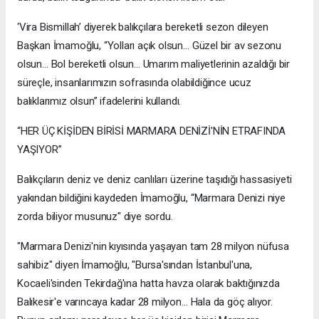
‘Vira Bismillah’ diyerek balıkçılara bereketli sezon dileyen
Başkan İmamoğlu, “Yolları açık olsun… Güzel bir av sezonu
olsun… Bol bereketli olsun… Umarım maliyetlerinin azaldığı bir
süreçle, insanlarımızın sofrasında olabildiğince ucuz
balıklarımız olsun” ifadelerini kullandı.
“HER ÜÇ KİŞİDEN BİRİSİ MARMARA DENİZİ'NİN ETRAFINDA
YAŞIYOR”
Balıkçıların deniz ve deniz canlıları üzerine taşıdığı hassasiyeti
yakından bildiğini kaydeden İmamoğlu, “Marmara Denizi niye
zorda biliyor musunuz" diye sordu.
"Marmara Denizi'nin kıyısında yaşayan tam 28 milyon nüfusa
sahibiz" diyen İmamoğlu, "Bursa'sından İstanbul'una,
Kocaeli'sinden Tekirdağ'ına hatta havza olarak baktığınızda
Balıkesir'e varıncaya kadar 28 milyon… Hala da göç alıyor.