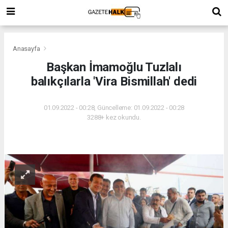
Anasayfa
Başkan İmamoğlu Tuzlalı
balıkçılarla 'Vira Bismillah' dedi
01.09.2022 - 00:28, Güncelleme: 01.09.2022 - 00:28
3288+ kez okundu.