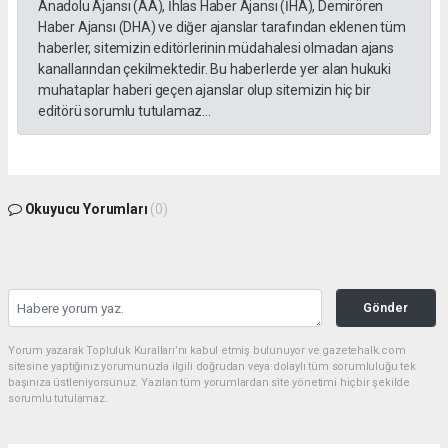
Anadolu Ajansı (AA), İhlas Haber Ajansı (İHA), Demirören
Haber Ajansı (DHA) ve diğer ajanslar tarafından eklenen tüm
haberler, sitemizin editörlerinin müdahalesi olmadan ajans
kanallarından çekilmektedir. Bu haberlerde yer alan hukuki
muhataplar haberi geçen ajanslar olup sitemizin hiç bir
editörü sorumlu tutulamaz...
Okuyucu Yorumları
(0)
Gönder
Yorum yazarak Topluluk Kuralları’nı kabul etmiş bulunuyor ve gazetehalk.com
sitesine yaptığınız yorumunuzla ilgili doğrudan veya dolaylı tüm sorumluluğu tek
başınıza üstleniyorsunuz. Yazılan tüm yorumlardan site yönetimi hiçbir şekilde
sorumlu tutulamaz.