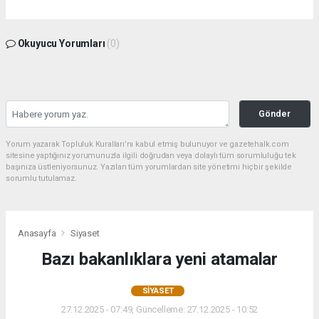
Okuyucu Yorumları
(0)
Gönder
Yorum yazarak Topluluk Kuralları’nı kabul etmiş bulunuyor ve gazetehalk.com
sitesine yaptığınız yorumunuzla ilgili doğrudan veya dolaylı tüm sorumluluğu tek
başınıza üstleniyorsunuz. Yazılan tüm yorumlardan site yönetimi hiçbir şekilde
sorumlu tutulamaz.
Anasayfa
Siyaset
Bazı bakanlıklara yeni atamalar
SIYASET
27.12.2025 - 07:49, Güncelleme: 27.12.2025 - 10:52