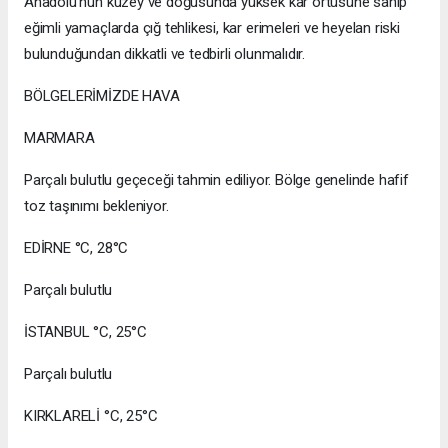
Anadolu’nun kuzey ve doğusunda yüksek kar örtüsüne sahip
eğimli yamaçlarda çığ tehlikesi, kar erimeleri ve heyelan riski
bulunduğundan dikkatli ve tedbirli olunmalıdır.
BÖLGELERİMİZDE HAVA
MARMARA
Parçalı bulutlu geçeceği tahmin ediliyor. Bölge genelinde hafif
toz taşınımı bekleniyor.
EDİRNE °C, 28°C
Parçalı bulutlu
İSTANBUL °C, 25°C
Parçalı bulutlu
KIRKLARELİ °C, 25°C