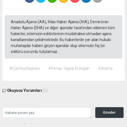
Anadolu Ajansı (AA), İhlas Haber Ajansı (İHA), Demirören
Haber Ajansı (DHA) ve diğer ajanslar tarafından eklenen tüm
haberler, sitemizin editörlerinin müdahalesi olmadan ajans
kanallarından çekilmektedir. Bu haberlerde yer alan hukuki
muhataplar haberi geçen ajanslar olup sitemizin hiç bir
editörü sorumlu tutulamaz...
#Cumhurbaşkanı
#Recep Tayyip Erdoğan
#atama
Okuyucu Yorumları
(0)
Gönder
Yorum yazarak Topluluk Kuralları’nı kabul etmiş bulunuyor ve gazetehalk.com