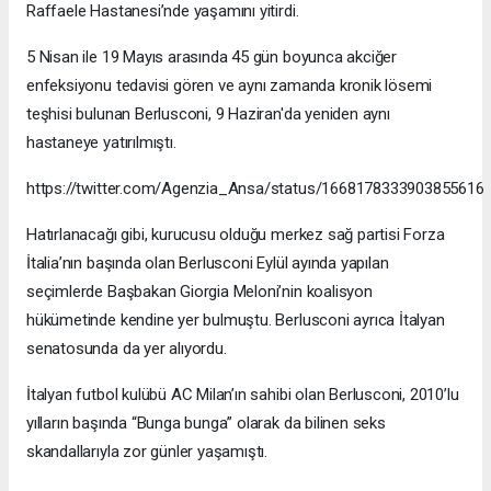
Raffaele Hastanesi’nde yaşamını yitirdi.
5 Nisan ile 19 Mayıs arasında 45 gün boyunca akciğer
enfeksiyonu tedavisi gören ve aynı zamanda kronik lösemi
teşhisi bulunan Berlusconi, 9 Haziran'da yeniden aynı
hastaneye yatırılmıştı.
https://twitter.com/Agenzia_Ansa/status/1668178333903855616
Hatırlanacağı gibi, kurucusu olduğu merkez sağ partisi Forza
İtalia’nın başında olan Berlusconi Eylül ayında yapılan
seçimlerde Başbakan Giorgia Meloni’nin koalisyon
hükümetinde kendine yer bulmuştu. Berlusconi ayrıca İtalyan
senatosunda da yer alıyordu.
İtalyan futbol kulübü AC Milan’ın sahibi olan Berlusconi, 2010’lu
yılların başında “Bunga bunga” olarak da bilinen seks
skandallarıyla zor günler yaşamıştı.