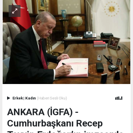
Erkek
|
Kadın
(Haberi Sesli Oku)
ANKARA (İGFA) -
Cumhurbaşkanı Recep