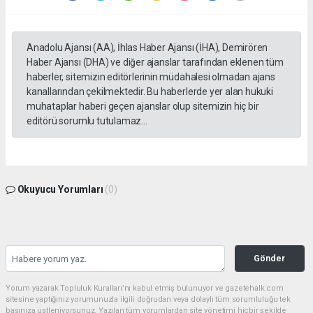
Anadolu Ajansı (AA), İhlas Haber Ajansı (İHA), Demirören
Haber Ajansı (DHA) ve diğer ajanslar tarafından eklenen tüm
haberler, sitemizin editörlerinin müdahalesi olmadan ajans
kanallarından çekilmektedir. Bu haberlerde yer alan hukuki
muhataplar haberi geçen ajanslar olup sitemizin hiç bir
editörü sorumlu tutulamaz...
Okuyucu Yorumları
(0)
Gönder
Yorum yazarak Topluluk Kuralları’nı kabul etmiş bulunuyor ve gazetehalk.com
sitesine yaptığınız yorumunuzla ilgili doğrudan veya dolaylı tüm sorumluluğu tek
başınıza üstleniyorsunuz. Yazılan tüm yorumlardan site yönetimi hiçbir şekilde