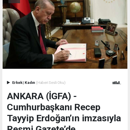
Erkek
|
Kadın
(Haberi Sesli Oku)
ANKARA (İGFA) -
Cumhurbaşkanı Recep
Tayyip Erdoğan’ın imzasıyla
Resmi Gazete’de