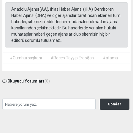
Anadolu Ajansı (AA), İhlas Haber Ajansı (İHA), Demirören
Haber Ajansı (DHA) ve diğer ajanslar tarafından eklenen tüm
haberler, sitemizin editörlerinin müdahalesi olmadan ajans
kanallarından çekilmektedir. Bu haberlerde yer alan hukuki
muhataplar haberi geçen ajanslar olup sitemizin hiç bir
editörü sorumlu tutulamaz...
#Cumhurbaşkanı
#Recep Tayyip Erdoğan
#atama
Okuyucu Yorumları
(0)
Gönder
Yorum yazarak Topluluk Kuralları’nı kabul etmiş bulunuyor ve gazetehalk.com
sitesine yaptığınız yorumunuzla ilgili doğrudan veya dolaylı tüm sorumluluğu tek
başınıza üstleniyorsunuz. Yazılan tüm yorumlardan site yönetimi hiçbir şekilde
sorumlu tutulamaz.