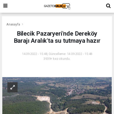
Anasayfa
Bilecik Pazaryeri'nde Dereköy
Barajı Aralık'ta su tutmaya hazır
14.09.2022 - 15:48, Güncelleme: 14.09.2022 - 15:48
3939+ kez okundu.