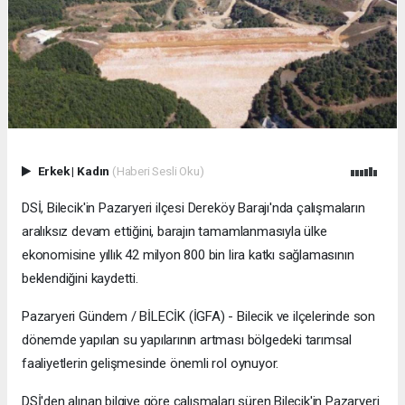
Erkek
|
Kadın
(Haberi Sesli Oku)
DSİ, Bilecik'in Pazaryeri ilçesi Dereköy Barajı'nda çalışmaların
aralıksız devam ettiğini, barajın tamamlanmasıyla ülke
ekonomisine yıllık 42 milyon 800 bin lira katkı sağlamasının
beklendiğini kaydetti.
Pazaryeri Gündem / BİLECİK (İGFA) - Bilecik ve ilçelerinde son
dönemde yapılan su yapılarının artması bölgedeki tarımsal
faaliyetlerin gelişmesinde önemli rol oynuyor.
DSİ'den alınan bilgiye göre çalışmaları süren Bilecik'in Pazaryeri