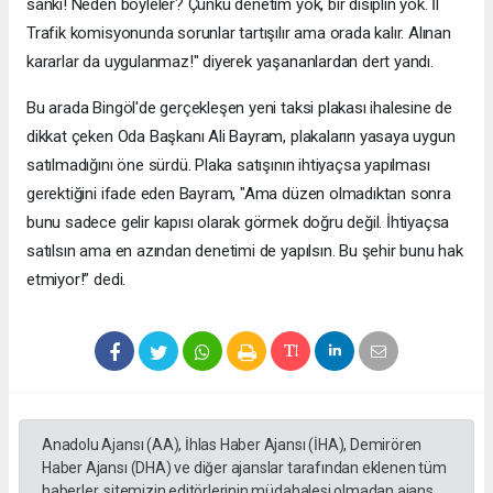
sanki! Neden böyleler? Çünkü denetim yok, bir disiplin yok. İl
Trafik komisyonunda sorunlar tartışılır ama orada kalır. Alınan
kararlar da uygulanmaz!" diyerek yaşananlardan dert yandı.
Bu arada Bingöl'de gerçekleşen yeni taksi plakası ihalesine de
dikkat çeken Oda Başkanı Ali Bayram, plakaların yasaya uygun
satılmadığını öne sürdü. Plaka satışının ihtiyaçsa yapılması
gerektiğini ifade eden Bayram, "Ama düzen olmadıktan sonra
bunu sadece gelir kapısı olarak görmek doğru değil. İhtiyaçsa
satılsın ama en azından denetimi de yapılsın. Bu şehir bunu hak
etmiyor!” dedi.
Anadolu Ajansı (AA), İhlas Haber Ajansı (İHA), Demirören
Haber Ajansı (DHA) ve diğer ajanslar tarafından eklenen tüm
haberler, sitemizin editörlerinin müdahalesi olmadan ajans