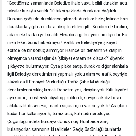
"Geçtiğimiz zamanlarda Belediye ihale yaptı, belirli duraklar açtı,
taksiler kurayla verildi. 10 taksi şeklinde duraklara dağıtıldı.
Bunların çoğu da duraklarına gitmedi, duraklar birleştirilince bazı
duraklarda yığılma oldu ve disiplin elden gitti. Kendim de bindim,
adam ekstradan yolcu aldı. Hesabına gelmeyince in diyorlar. Bu
memleket bunu hak etmiyor! Valilik ve Belediye'ye şikâyet
edince de bir sonuç alınmıyor. Halince bir denetim ve disiplin
olmayınca vatandaşlar da ‘şikâyet etsem ne olacak?' diyerek
şikâyette bulunmuyor. Oysa plaka satış, durak ve diğer alanlarla
ilgili Belediye denetimlerini yapmalı, yolcu alımı ve trafik seyriyle
alakalı da İl Emniyet Müdürlüğü Trafik Şube Müdürlüğü
denetimlerini sıklaştırmalı. Denetim yok, disiplin yok. Kılık kıyafet
ayrı sorun, müşteriyle diyalog problemli, saygısızlık diz boyu,
ahlaksızlık desen var, araçta sigara içen var, ne yok ki! Araçlar o
kadar hor kullanılıyor ki, temiz araç kalmadı neredeyse.
Çoğunluğu adeta hurdaya dönüşmüş. Hunharca araç
kullanıyorlar, sanırsınız ki rallideler. Geçiş üstünlüğü bunlarda