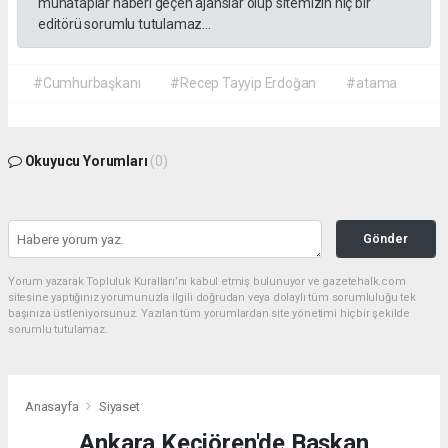
muhataplar haberi geçen ajanslar olup sitemizin hiç bir
editörü sorumlu tutulamaz...
#Cumhurbaşkanı
#Recep Tayyip Erdoğan
#atama
Okuyucu Yorumları
(0)
Gönder
Yorum yazarak Topluluk Kuralları’nı kabul etmiş bulunuyor ve gazetehalk.com
sitesine yaptığınız yorumunuzla ilgili doğrudan veya dolaylı tüm sorumluluğu tek
başınıza üstleniyorsunuz. Yazılan tüm yorumlardan site yönetimi hiçbir şekilde
sorumlu tutulamaz.
Anasayfa
Siyaset
Ankara Keçiören'de Başkan