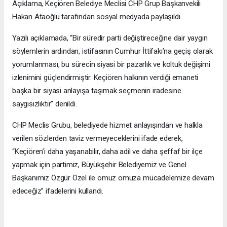
Açıklama, Keçiören Belediye Meclisi CHP Grup Başkanvekili
Hakan Ataoğlu tarafından sosyal medyada paylaşıldı.
Yazılı açıklamada, “Bir süredir parti değiştireceğine dair yaygın
söylemlerin ardından, istifasının Cumhur İttifakı’na geçiş olarak
yorumlanması, bu sürecin siyasi bir pazarlık ve koltuk değişimi
izlenimini güçlendirmiştir. Keçiören halkının verdiği emaneti
başka bir siyasi anlayışa taşımak seçmenin iradesine
saygısızlıktır” denildi.
CHP Meclis Grubu, belediyede hizmet anlayışından ve halkla
verilen sözlerden taviz vermeyeceklerini ifade ederek,
“Keçiören’i daha yaşanabilir, daha adil ve daha şeffaf bir ilçe
yapmak için partimiz, Büyükşehir Belediyemiz ve Genel
Başkanımız Özgür Özel ile omuz omuza mücadelemize devam
edeceğiz” ifadelerini kullandı.