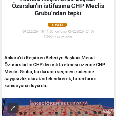
Özarslan'ın istifasına CHP Meclis
Grubu’ndan tepki
SIYASET
09.02.2026 - 18:44, Güncelleme: 09.02.2026 - 21:54
15690+ kez okundu.
Ankara'da Keçiören Belediye Başkanı Mesut
Özararslan’ın CHP’den istifa etmesi üzerine CHP
Meclis Grubu, bu durumu seçmen iradesine
saygısızlık olarak nitelendirerek, tutumlarını
kamuoyuna duyurdu.