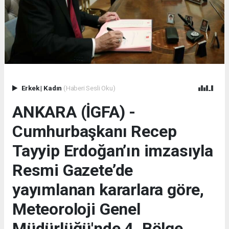
Erkek
|
Kadın
(Haberi Sesli Oku)
ANKARA (İGFA) -
Cumhurbaşkanı Recep
Tayyip Erdoğan’ın imzasıyla
Resmi Gazete’de
yayımlanan kararlara göre,
Meteoroloji Genel
Müdürlüğü'nde 4. Bölge