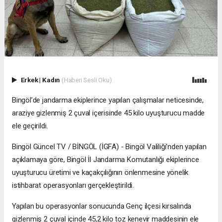
Erkek
|
Kadın
(Haberi Sesli Oku)
Bingöl’de jandarma ekiplerince yapılan çalışmalar neticesinde,
araziye gizlenmiş 2 çuval içerisinde 45 kilo uyuşturucu madde
ele geçirildi.
Bingöl Güncel TV / BİNGÖL (İGFA) - Bingöl Valiliği'nden yapılan
açıklamaya göre, Bingöl İl Jandarma Komutanlığı ekiplerince
uyuşturucu üretimi ve kaçakçılığının önlenmesine yönelik
istihbarat operasyonları gerçekleştirildi.
Yapılan bu operasyonlar sonucunda Genç ilçesi kırsalında
gizlenmiş 2 çuval içinde 45,2 kilo toz kenevir maddesinin ele