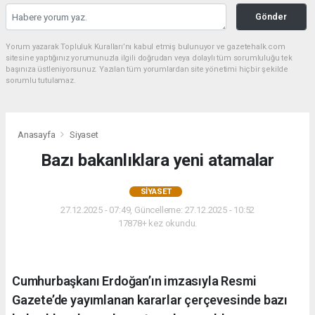
Gönder
Yorum yazarak Topluluk Kuralları’nı kabul etmiş bulunuyor ve gazetehalk.com
sitesine yaptığınız yorumunuzla ilgili doğrudan veya dolaylı tüm sorumluluğu tek
başınıza üstleniyorsunuz. Yazılan tüm yorumlardan site yönetimi hiçbir şekilde
sorumlu tutulamaz.
Anasayfa
Siyaset
Bazı bakanlıklara yeni atamalar
SIYASET
27.12.2025 - 07:49, Güncelleme: 27.12.2025 - 10:52
17878+ kez okundu.
Cumhurbaşkanı Erdoğan’ın imzasıyla Resmi
Gazete’de yayımlanan kararlar çerçevesinde bazı