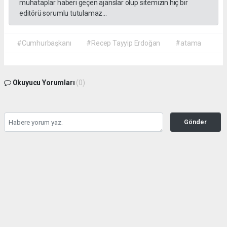
muhataplar haberi geçen ajanslar olup sitemizin hiç bir
editörü sorumlu tutulamaz...
#Cumhurbaşkanı
#Recep Tayyip Erdoğan
#atama
Okuyucu Yorumları
(0)
Gönder
Yorum yazarak Topluluk Kuralları’nı kabul etmiş bulunuyor ve gazetehalk.com
sitesine yaptığınız yorumunuzla ilgili doğrudan veya dolaylı tüm sorumluluğu tek
başınıza üstleniyorsunuz. Yazılan tüm yorumlardan site yönetimi hiçbir şekilde
sorumlu tutulamaz.