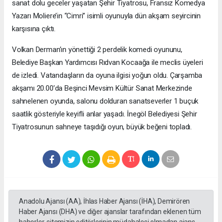
sanat dolu geceler yaşatan Şehir Tiyatrosu, Fransız Komedya
Yazarı Moliere’in “Cimri” isimli oyunuyla dün akşam seyircinin
karşısına çıktı.
Volkan Derman’ın yönettiği 2 perdelik komedi oyununu,
Belediye Başkan Yardımcısı Rıdvan Kocaağa ile meclis üyeleri
de izledi. Vatandaşların da oyuna ilgisi yoğun oldu. Çarşamba
akşamı 20.00’da Beşinci Mevsim Kültür Sanat Merkezinde
sahnelenen oyunda, salonu dolduran sanatseverler 1 buçuk
saatlik gösteriyle keyifli anlar yaşadı. İnegöl Belediyesi Şehir
Tiyatrosunun sahneye taşıdığı oyun, büyük beğeni topladı.
Anadolu Ajansı (AA), İhlas Haber Ajansı (İHA), Demirören
Haber Ajansı (DHA) ve diğer ajanslar tarafından eklenen tüm