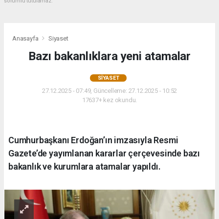
sorumlu tutulamaz.
Anasayfa
Siyaset
Bazı bakanlıklara yeni atamalar
SIYASET
27.12.2025 - 07:49, Güncelleme: 27.12.2025 - 10:52
17637+ kez okundu.
Cumhurbaşkanı Erdoğan’ın imzasıyla Resmi
Gazete’de yayımlanan kararlar çerçevesinde bazı
bakanlık ve kurumlara atamalar yapıldı.