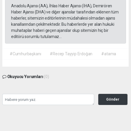
Anadolu Ajansı (AA), İhlas Haber Ajansı (İHA), Demirören
Haber Ajansı (DHA) ve diğer ajanslar tarafından eklenen tüm
haberler, sitemizin editörlerinin müdahalesi olmadan ajans
kanallarından çekilmektedir. Bu haberlerde yer alan hukuki
muhataplar haberi geçen ajanslar olup sitemizin hiç bir
editörü sorumlu tutulamaz...
#Cumhurbaşkanı
#Recep Tayyip Erdoğan
#atama
Okuyucu Yorumları
(0)
Gönder
Yorum yazarak Topluluk Kuralları’nı kabul etmiş bulunuyor ve gazetehalk.com
sitesine yaptığınız yorumunuzla ilgili doğrudan veya dolaylı tüm sorumluluğu tek
başınıza üstleniyorsunuz. Yazılan tüm yorumlardan site yönetimi hiçbir şekilde
sorumlu tutulamaz.