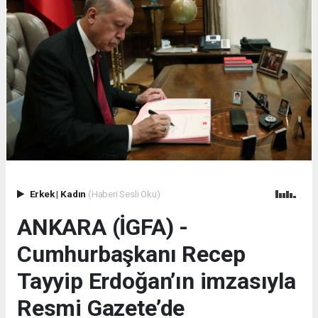
Erkek
|
Kadın
(Haberi Sesli Oku)
ANKARA (İGFA) -
Cumhurbaşkanı Recep
Tayyip Erdoğan’ın imzasıyla
Resmi Gazete’de