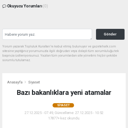
Okuyucu Yorumları
(0)
Gönder
Yorum yazarak Topluluk Kuralları’nı kabul etmiş bulunuyor ve gazetehalk.com
sitesine yaptığınız yorumunuzla ilgili doğrudan veya dolaylı tüm sorumluluğu tek
başınıza üstleniyorsunuz. Yazılan tüm yorumlardan site yönetimi hiçbir şekilde
sorumlu tutulamaz.
Anasayfa
Siyaset
Bazı bakanlıklara yeni atamalar
SIYASET
27.12.2025 - 07:49, Güncelleme: 27.12.2025 - 10:52
17877+ kez okundu.