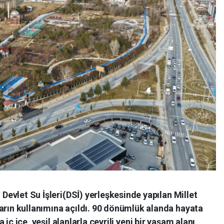
Devlet Su İşleri(DSİ) yerleşkesinde yapılan Millet
rın kullanımına açıldı. 90 dönümlük alanda hayata
 iç içe, yeşil alanlarla çevrili yeni bir yaşam alanı