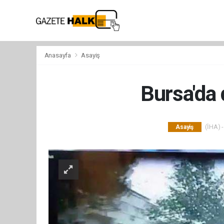
Anasayfa
Asayiş
Bursa'da 
(İHA) -
Asayiş