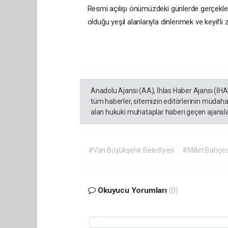
Resmi açılışı önümüzdeki günlerde gerçekleş
olduğu yeşil alanlarıyla dinlenmek ve keyifl
Anadolu Ajansı (AA), İhlas Haber Ajansı (İH
tüm haberler, sitemizin editörlerinin müdaha
alan hukuki muhataplar haberi geçen ajanslar
#Van Büyükşehir Belediyesi
#Millet Bahçes
Okuyucu Yorumları
(0)