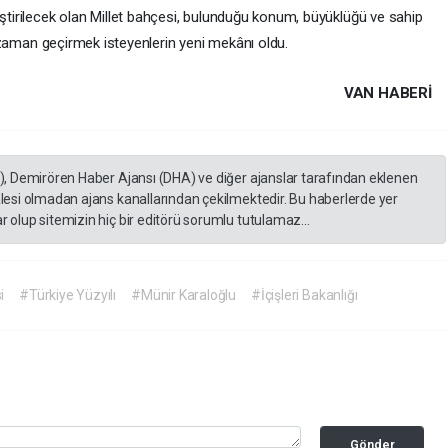
tirilecek olan Millet bahçesi, bulunduğu konum, büyüklüğü ve sahip
i zaman geçirmek isteyenlerin yeni mekânı oldu.
VAN HABERİ
A), Demirören Haber Ajansı (DHA) ve diğer ajanslar tarafından eklenen
lesi olmadan ajans kanallarından çekilmektedir. Bu haberlerde yer
 olup sitemizin hiç bir editörü sorumlu tutulamaz...
i
#Türkiye Yüzyılı
#Münir Karaloğlu
#İçişleri Bakanlığı
Gönder