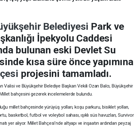
üyükşehir Belediyesi
Park ve
şkanlığı İpekyolu Caddesi
nda bulunan eski Devlet Su
kesinde kısa süre önce yapımına
hçesi
projesini tamamladı.
an Valisi ve Büyükşehir Belediye Başkan Vekili Ozan Balcı, Büyükşehir
Millet bahçesini gezerek incelemelerde bulundu.
duğu millet bahçesinde yürüyüş yolları, koşu parkuru, bisiklet yolları,
ortu, basketbol, futbol ve voleybol sahası, ışıklı süs havuzları, Survivor
atı yer alıyor. Millet Bahçesi’nde altyapı ve inşaatın ardından peyzaj