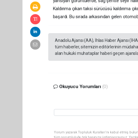
yansıyan görüntülerde, sağ şeritte seyir hal
Kaldırıma çıkan taksi sürücüsü kaldırıma çı
başardı. Bu sırada arkasından gelen otomob
Anadolu Ajansı (AA), İhlas Haber Ajansı (İH
tüm haberler, sitemizin editörlerinin müdaha
alan hukuki muhataplar haberi geçen ajanslar
Okuyucu Yorumları
(0)
Yorum yazarak Topluluk Kuralları’nı kabul etmiş bulun
tüm sorumluluğu tek başınıza üstleniyorsunuz. Yazıl