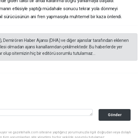
inde giden taksi bir anda kaldırıma doğru yanlamaya başladı.
kmanın etkisiyle yaptığı müdahale sonucu tekrar yola dönmeyi
il sürücüsünün ani fren yapmasıyla muhtemel bir kaza önlendi.
A), Demirören Haber Ajansı (DHA) ve diğer ajanslar tarafından eklenen
lesi olmadan ajans kanallarından çekilmektedir. Bu haberlerde yer
 olup sitemizin hiç bir editörü sorumlu tutulamaz...
Gönder
uyor ve gazetehalk.com sitesine yaptığınız yorumunuzla ilgili doğrudan veya dolaylı
an tüm yorumlardan site yönetimi hiçbir şekilde sorumlu tutulamaz.