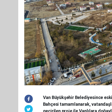
Van Büyükşehir Belediyesince eski 
Bahçesi tamamlanarak, vatandaşla
geçirilen proje ile Vanlılara doğayla