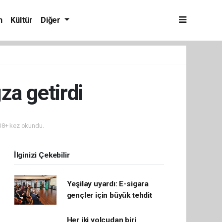
m
Kültür
Diğer
za getirdi
8+ kez okundu.
İlginizi Çekebilir
Yeşilay uyardı: E-sigara
gençler için büyük tehdit
Her iki yolcudan biri