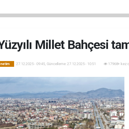
Yüzyılı Millet Bahçesi t
27.12.2025 - 09:45, Güncelleme: 27.12.2025 - 10:51
17968+ kez 
önetim