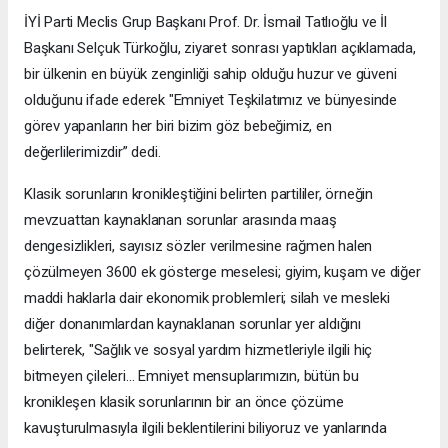
İYİ Parti Meclis Grup Başkanı Prof. Dr. İsmail Tatlıoğlu ve İl
Başkanı Selçuk Türkoğlu, ziyaret sonrası yaptıkları açıklamada,
bir ülkenin en büyük zenginliği sahip olduğu huzur ve güveni
olduğunu ifade ederek "Emniyet Teşkilatımız ve bünyesinde
görev yapanların her biri bizim göz bebeğimiz, en
değerlilerimizdir” dedi.
Klasik sorunların kronikleştiğini belirten partililer, örneğin
mevzuattan kaynaklanan sorunlar arasında maaş
dengesizlikleri, sayısız sözler verilmesine rağmen halen
çözülmeyen 3600 ek gösterge meselesi; giyim, kuşam ve diğer
maddi haklarla dair ekonomik problemleri; silah ve mesleki
diğer donanımlardan kaynaklanan sorunlar yer aldığını
belirterek, "Sağlık ve sosyal yardım hizmetleriyle ilgili hiç
bitmeyen çileleri… Emniyet mensuplarımızın, bütün bu
kronikleşen klasik sorunlarının bir an önce çözüme
kavuşturulmasıyla ilgili beklentilerini biliyoruz ve yanlarında