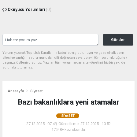
Okuyucu Yorumları
(0)
Gönder
Yorum yazarak Topluluk Kuralları’nı kabul etmiş bulunuyor ve gazetehalk.com
sitesine yaptığınız yorumunuzla ilgili doğrudan veya dolaylı tüm sorumluluğu tek
başınıza üstleniyorsunuz. Yazılan tüm yorumlardan site yönetimi hiçbir şekilde
sorumlu tutulamaz.
Anasayfa
Siyaset
Bazı bakanlıklara yeni atamalar
SIYASET
27.12.2025 - 07:49, Güncelleme: 27.12.2025 - 10:52
17548+ kez okundu.