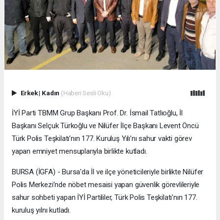
Erkek
|
Kadın
(Haberi Sesli Oku)
İYİ Parti TBMM Grup Başkanı Prof. Dr. İsmail Tatlıoğlu, İl
Başkanı Selçuk Türkoğlu ve Nilüfer İlçe Başkanı Levent Öncü
Türk Polis Teşkilatı’nın 177. Kuruluş Yılı’nı sahur vakti görev
yapan emniyet mensuplarıyla birlikte kutladı.
BURSA (İGFA) - Bursa'da İl ve ilçe yöneticileriyle birlikte Nilüfer
Polis Merkezi’nde nöbet mesaisi yapan güvenlik görevlileriyle
sahur sohbeti yapan İYİ Partililer, Türk Polis Teşkilatı'nın 177.
kuruluş yılnı kutladı.