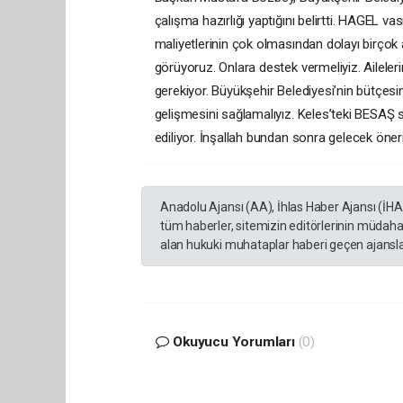
çalışma hazırlığı yaptığını belirtti. HAGEL 
maliyetlerinin çok olmasından dolayı birçok
görüyoruz. Onlara destek vermeliyiz. Ailele
gerekiyor. Büyükşehir Belediyesi’nin bütçesi
gelişmesini sağlamalıyız. Keles’teki BESAŞ sü
ediliyor. İnşallah bundan sonra gelecek öneril
Anadolu Ajansı (AA), İhlas Haber Ajansı (İH
tüm haberler, sitemizin editörlerinin müdaha
alan hukuki muhataplar haberi geçen ajanslar
Okuyucu Yorumları
(0)