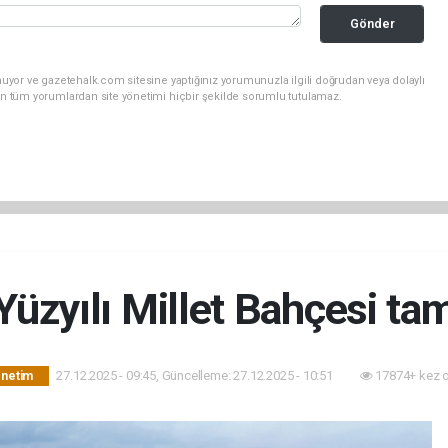
Gönder
uyor ve gazetehalk.com sitesine yaptığınız yorumunuzla ilgili doğrudan veya dolaylı
an tüm yorumlardan site yönetimi hiçbir şekilde sorumlu tutulamaz.
Yüzyılı Millet Bahçesi t
27.12.2025 - 09:45, Güncelleme: 27.12.2025 - 10:51
17874+ kez 
önetim