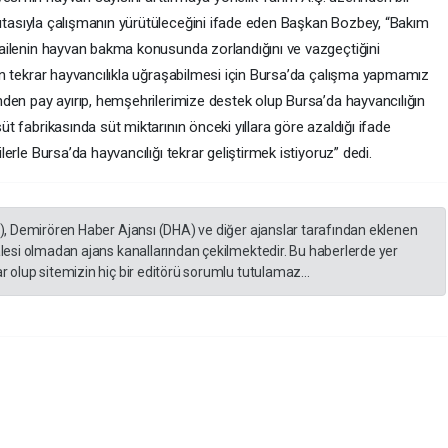
vasıtasıyla çalışmanın yürütüleceğini ifade eden Başkan Bozbey, “Bakım
 ailenin hayvan bakma konusunda zorlandığını ve vazgeçtiğini
rin tekrar hayvancılıkla uğraşabilmesi için Bursa’da çalışma yapmamız
nden pay ayırıp, hemşehrilerimize destek olup Bursa’da hayvancılığın
t fabrikasında süt miktarının önceki yıllara göre azaldığı ifade
erle Bursa’da hayvancılığı tekrar geliştirmek istiyoruz” dedi.
A), Demirören Haber Ajansı (DHA) ve diğer ajanslar tarafından eklenen
lesi olmadan ajans kanallarından çekilmektedir. Bu haberlerde yer
 olup sitemizin hiç bir editörü sorumlu tutulamaz...