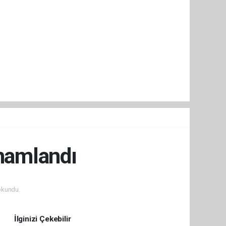
amamlandı
okundu.
İlginizi Çekebilir