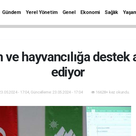
Gündem
Yerel Yönetim
Genel
Ekonomi
Sağlık
Yaşa
m ve hayvancılığa destek
ediyor
23.05.2024 - 17:04, Güncelleme: 23.05.2024 - 17:04
16628+ kez okundu.