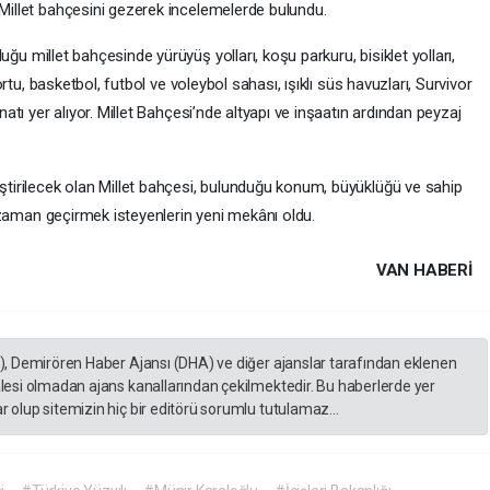
Millet bahçesini gezerek incelemelerde bulundu.
duğu millet bahçesinde yürüyüş yolları, koşu parkuru, bisiklet yolları,
ortu, basketbol, futbol ve voleybol sahası, ışıklı süs havuzları, Survivor
atı yer alıyor. Millet Bahçesi’nde altyapı ve inşaatın ardından peyzaj
tirilecek olan Millet bahçesi, bulunduğu konum, büyüklüğü ve sahip
i zaman geçirmek isteyenlerin yeni mekânı oldu.
VAN HABERİ
A), Demirören Haber Ajansı (DHA) ve diğer ajanslar tarafından eklenen
lesi olmadan ajans kanallarından çekilmektedir. Bu haberlerde yer
 olup sitemizin hiç bir editörü sorumlu tutulamaz...