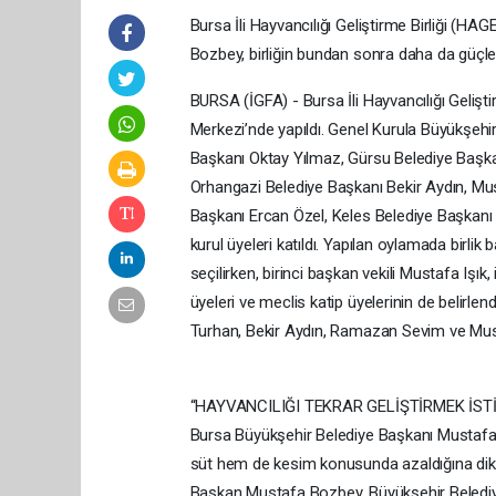
Bursa İli Hayvancılığı Geliştirme Birliği (H
Bozbey, birliğin bundan sonra daha da güçl
BURSA (İGFA) - Bursa İli Hayvancılığı Gelişt
Merkezi’nde yapıldı. Genel Kurula Büyükşehir
Başkanı Oktay Yılmaz, Gürsu Belediye Başka
Orhangazi Belediye Başkanı Bekir Aydın, M
Başkanı Ercan Özel, Keles Belediye Başkanı 
kurul üyeleri katıldı. Yapılan oylamada birl
seçilirken, birinci başkan vekili Mustafa Işı
üyeleri ve meclis katip üyelerinin de belirle
Turhan, Bekir Aydın, Ramazan Sevim ve Must
“HAYVANCILIĞI TEKRAR GELİŞTİRMEK İST
Bursa Büyükşehir Belediye Başkanı Mustafa
süt hem de kesim konusunda azaldığına dikka
Başkan Mustafa Bozbey, Büyükşehir Belediyes