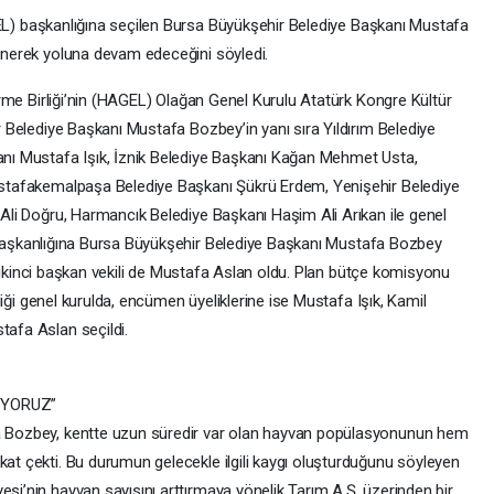
AGEL) başkanlığına seçilen Bursa Büyükşehir Belediye Başkanı Mustafa
enerek yoluna devam edeceğini söyledi.
irme Birliği’nin (HAGEL) Olağan Genel Kurulu Atatürk Kongre Kültür
 Belediye Başkanı Mustafa Bozbey’in yanı sıra Yıldırım Belediye
nı Mustafa Işık, İznik Belediye Başkanı Kağan Mehmet Usta,
ustafakemalpaşa Belediye Başkanı Şükrü Erdem, Yenişehir Belediye
Ali Doğru, Harmancık Belediye Başkanı Haşim Ali Arıkan ile genel
ik başkanlığına Bursa Büyükşehir Belediye Başkanı Mustafa Bozbey
k, ikinci başkan vekili de Mustafa Aslan oldu. Plan bütçe komisyonu
ndiği genel kurulda, encümen üyeliklerine ise Mustafa Işık, Kamil
afa Aslan seçildi.
İYORUZ”
 Bozbey, kentte uzun süredir var olan hayvan popülasyonunun hem
t çekti. Bu durumun gelecekle ilgili kaygı oluşturduğunu söyleyen
i’nin hayvan sayısını arttırmaya yönelik Tarım A.Ş. üzerinden bir