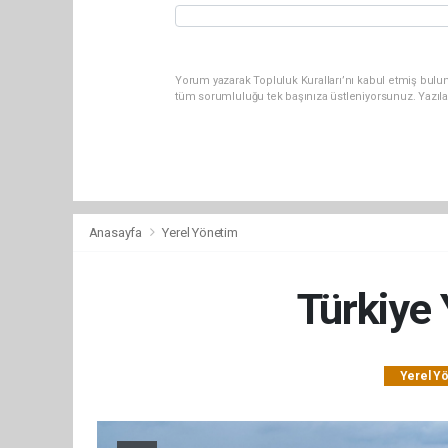
Yorum yazarak Topluluk Kuralları’nı kabul etmiş bulun
tüm sorumluluğu tek başınıza üstleniyorsunuz. Yazıl
Anasayfa
Yerel Yönetim
Türkiye 
Yerel Y