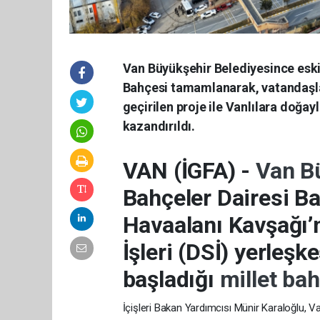
Van Büyükşehir Belediyesince eski 
Bahçesi tamamlanarak, vatandaşla
geçirilen proje ile Vanlılara doğayla
kazandırıldı.
VAN (İGFA) -
Van B
Bahçeler Dairesi Ba
Havaalanı Kavşağı’
İşleri (DSİ) yerleş
başladığı
millet ba
İçişleri Bakan Yardımcısı Münir Karaloğlu, V