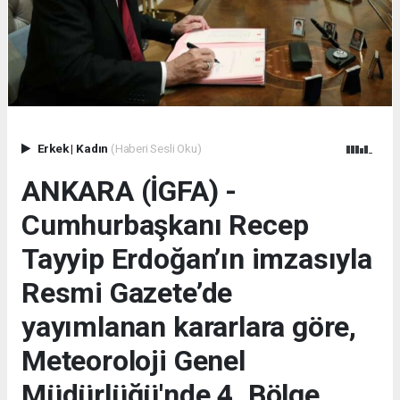
Erkek
|
Kadın
(Haberi Sesli Oku)
ANKARA (İGFA) -
Cumhurbaşkanı Recep
Tayyip Erdoğan’ın imzasıyla
Resmi Gazete’de
yayımlanan kararlara göre,
Meteoroloji Genel
Müdürlüğü'nde 4. Bölge