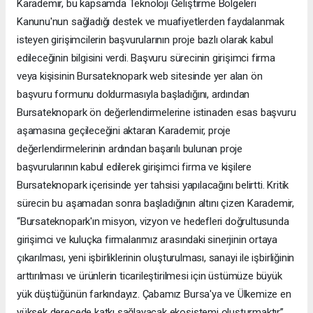
Karademir, bu kapsamda Teknoloji Geliştirme Bölgeleri
Kanunu'nun sağladığı destek ve muafiyetlerden faydalanmak
isteyen girişimcilerin başvurularının proje bazlı olarak kabul
edileceğinin bilgisini verdi. Başvuru sürecinin girişimci firma
veya kişisinin Bursateknopark web sitesinde yer alan ön
başvuru formunu doldurmasıyla başladığını, ardından
Bursateknopark ön değerlendirmelerine istinaden esas başvuru
aşamasına geçileceğini aktaran Karademir, proje
değerlendirmelerinin ardından başarılı bulunan proje
başvurularının kabul edilerek girişimci firma ve kişilere
Bursateknopark içerisinde yer tahsisi yapılacağını belirtti. Kritik
sürecin bu aşamadan sonra başladığının altını çizen Karademir,
“Bursateknopark'ın misyon, vizyon ve hedefleri doğrultusunda
girişimci ve kuluçka firmalarımız arasındaki sinerjinin ortaya
çıkarılması, yeni işbirliklerinin oluşturulması, sanayi ile işbirliğinin
arttırılması ve ürünlerin ticarileştirilmesi için üstümüze büyük
yük düştüğünün farkındayız. Çabamız Bursa'ya ve Ülkemize en
yüksek derecede katkı sağlayacak ekosistemi oluşturmaktır”