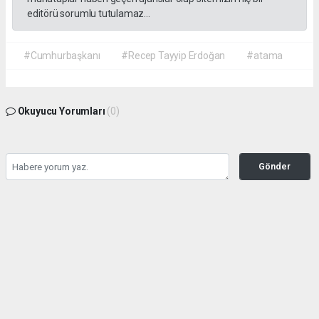
editörü sorumlu tutulamaz...
#Cumhurbaşkanı
#Recep Tayyip Erdoğan
#atama
Okuyucu Yorumları
(0)
Gönder
Yorum yazarak Topluluk Kuralları’nı kabul etmiş bulunuyor ve gazetehalk.com
sitesine yaptığınız yorumunuzla ilgili doğrudan veya dolaylı tüm sorumluluğu tek
başınıza üstleniyorsunuz. Yazılan tüm yorumlardan site yönetimi hiçbir şekilde
sorumlu tutulamaz.
haber paketi
haber scripti
haber yazılımı