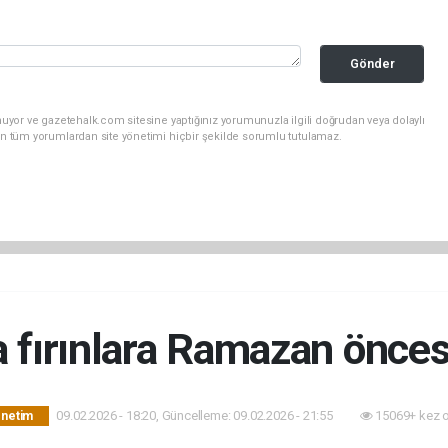
Gönder
uyor ve gazetehalk.com sitesine yaptığınız yorumunuzla ilgili doğrudan veya dolaylı
an tüm yorumlardan site yönetimi hiçbir şekilde sorumlu tutulamaz.
 fırınlara Ramazan önce
09.02.2026 - 18:20, Güncelleme: 09.02.2026 - 21:55
15069+ kez 
önetim