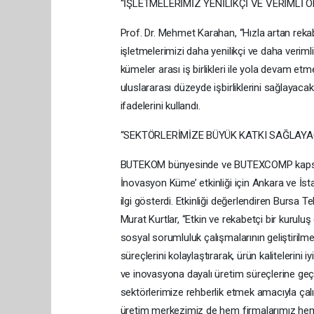
“İŞLETMELERİMİZ YENİLİKÇİ VE VERİMLİ
Prof. Dr. Mehmet Karahan, “Hızla artan rekabe
işletmelerimizi daha yenilikçi ve daha verimli
kümeler arası iş birlikleri ile yola devam e
uluslararası düzeyde işbirliklerini sağlayac
ifadelerini kullandı.
“SEKTÖRLERİMİZE BÜYÜK KATKI SAĞLAY
BUTEKOM bünyesinde ve BUTEXCOMP kapsam
İnovasyon Küme’ etkinliği için Ankara ve İst
ilgi gösterdi. Etkinliği değerlendiren Bur
Murat Kurtlar, “Etkin ve rekabetçi bir kurul
sosyal sorumluluk çalışmalarının geliştirilme
süreçlerini kolaylaştırarak, ürün kalitelerini 
ve inovasyona dayalı üretim süreçlerine geç
sektörlerimize rehberlik etmek amacıyla 
üretim merkezimiz de hem firmalarımız hem