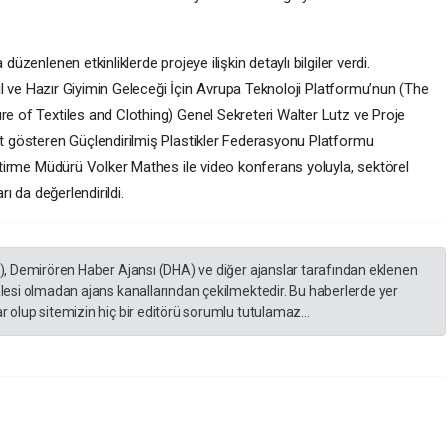
zenlenen etkinliklerde projeye ilişkin detaylı bilgiler verdi.
til ve Hazır Giyimin Geleceği İçin Avrupa Teknoloji Platformu’nun (The
e of Textiles and Clothing) Genel Sekreteri Walter Lutz ve Proje
t gösteren Güçlendirilmiş Plastikler Federasyonu Platformu
ştirme Müdürü Volker Mathes ile video konferans yoluyla, sektörel
arı da değerlendirildi.
A), Demirören Haber Ajansı (DHA) ve diğer ajanslar tarafından eklenen
lesi olmadan ajans kanallarından çekilmektedir. Bu haberlerde yer
 olup sitemizin hiç bir editörü sorumlu tutulamaz...