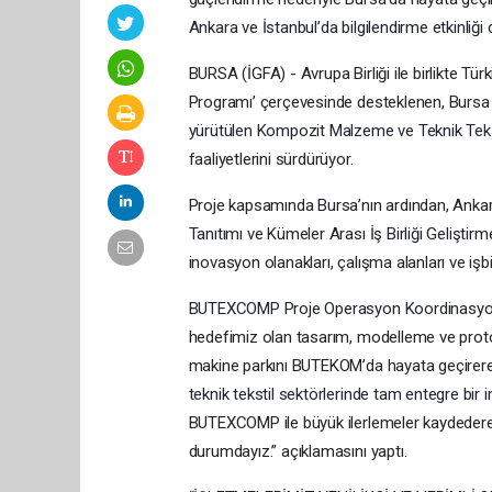
Ankara ve İstanbul’da bilgilendirme etkinliği
BURSA (İGFA) - Avrupa Birliği ile birlikte Tü
Programı’ çerçevesinde desteklenen, Bursa 
yürütülen Kompozit Malzeme ve Teknik Tek
faaliyetlerini sürdürüyor.
Proje kapsamında Bursa’nın ardından, Anka
Tanıtımı ve Kümeler Arası İş Birliği Geliştirme
inovasyon olanakları, çalışma alanları ve işbirl
BUTEXCOMP Proje Operasyon Koordinasyon B
hedefimiz olan tasarım, modelleme ve prototi
makine parkını BUTEKOM’da hayata geçirere
teknik tekstil sektörlerinde tam entegre bi
BUTEXCOMP ile büyük ilerlemeler kaydederek,
durumdayız.” açıklamasını yaptı.