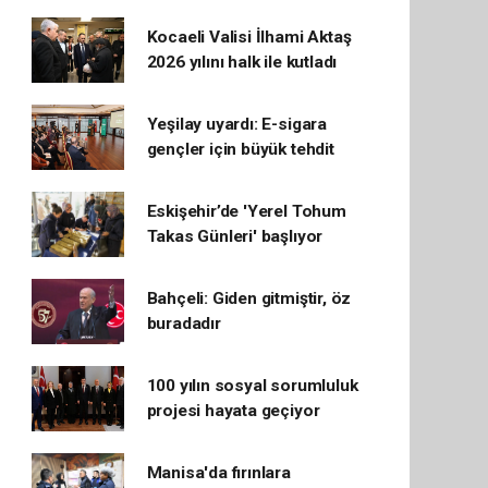
Kocaeli Valisi İlhami Aktaş
2026 yılını halk ile kutladı
Yeşilay uyardı: E-sigara
gençler için büyük tehdit
Eskişehir’de 'Yerel Tohum
Takas Günleri' başlıyor
Bahçeli: Giden gitmiştir, öz
buradadır
100 yılın sosyal sorumluluk
projesi hayata geçiyor
Manisa'da fırınlara