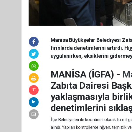
Manisa Büyükşehir Belediyesi Zabı
fırınlarda denetimlerini artırdı. H
uygulanırken, eksiklerini gidermeye
MANİSA (İGFA) -
Ma
Zabıta Dairesi Başk
yaklaşmasıyla birli
denetimlerini sıklaş
İlçe Belediyeleri ile koordineli olarak tüm il
alındı. Yapılan kontrollerde hijyen, temizlik v