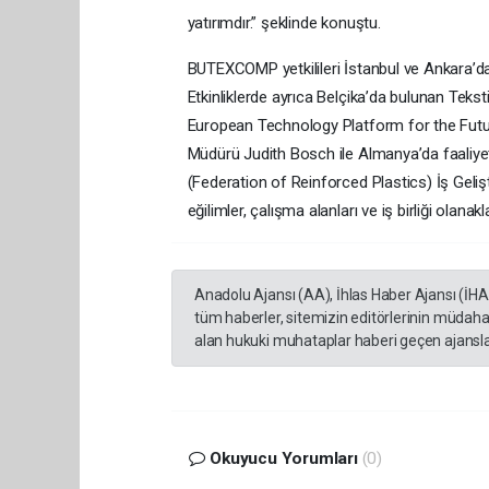
yatırımdır.” şeklinde konuştu.
BUTEXCOMP yetkilileri İstanbul ve Ankara’da dü
Etkinliklerde ayrıca Belçika’da bulunan Teks
European Technology Platform for the Futur
Müdürü Judith Bosch ile Almanya’da faaliye
(Federation of Reinforced Plastics) İş Geli
eğilimler, çalışma alanları ve iş birliği olanakl
Anadolu Ajansı (AA), İhlas Haber Ajansı (İH
tüm haberler, sitemizin editörlerinin müdaha
alan hukuki muhataplar haberi geçen ajanslar
Okuyucu Yorumları
(0)