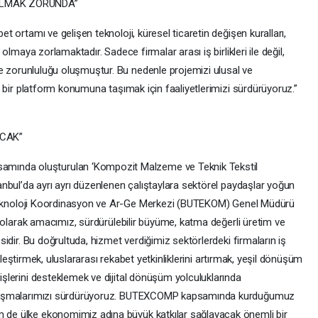
 OLMAK ZORUNDA”
t ortamı ve gelişen teknoloji, küresel ticaretin değişen kuralları,
 olmaya zorlamaktadır. Sadece firmalar arası iş birlikleri ile değil,
tme zorunluluğu oluşmuştur. Bu nedenle projemizi ulusal ve
ak bir platform konumuna taşımak için faaliyetlerimizi sürdürüyoruz.”
ACAK”
ında oluşturulan ‘Kompozit Malzeme ve Teknik Tekstil
anbul’da ayrı ayrı düzenlenen çalıştaylara sektörel paydaşlar yoğun
sa Teknoloji Koordinasyon ve Ar-Ge Merkezi (BUTEKOM) Genel Müdürü
uş olarak amacımız, sürdürülebilir büyüme, katma değerli üretim ve
sidir. Bu doğrultuda, hizmet verdiğimiz sektörlerdeki firmaların iş
iyileştirmek, uluslararası rekabet yetkinliklerini artırmak, yeşil dönüşüm
işlerini desteklemek ve dijital dönüşüm yolculuklarında
çalışmalarımızı sürdürüyoruz. BUTEXCOMP kapsamında kurduğumuz
 de ülke ekonomimiz adına büyük katkılar sağlayacak önemli bir