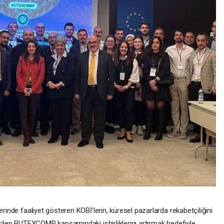
inde faaliyet gösteren KOBİ’lerin, küresel pazarlarda rekabetçiliğini
ilen BUTEXCOMP kapsamındaki işbirliklerini artırmak hedefiyle