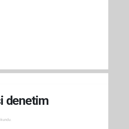
si denetim
okundu.