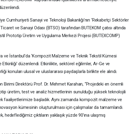
 düzenlendi.
rkiye Cumhuriyeti Sanayi ve Teknoloji Bakanlığı’nın ‘Rekabetçi Sektörler
Ticaret ve Sanayi Odası (BTSO) tarafından BUTEKOM çatısı altında
stil Prototip Üretim ve Uygulama Merkezi Projesi (BUTEXCOMP)
ra ve İstanbul’da ‘Kompozit Malzeme ve Teknik Tekstil Kümesi
 Etkinliği’ düzenlendi. Etkinlikte, sektörel eğilimler, Ar-Ge ve
iği konuları ulusal ve uluslararası paydaşlarla birlikte ele alındı.
irimi Direktörü Prof. Dr. Mehmet Karahan, “Projedeki en önemli
p üretim, test ve analiz hizmetlerinin sunulduğu yüksek teknolojili
k faaliyetlerimize başladık. Aynı zamanda kompozit malzeme ve
r inovasyon kümesinin oluşturulması için çalışmalar da tamamlandı.
 hedeflediğimiz çıktıların yaklaşık yüzde 90’ına ulaşmış