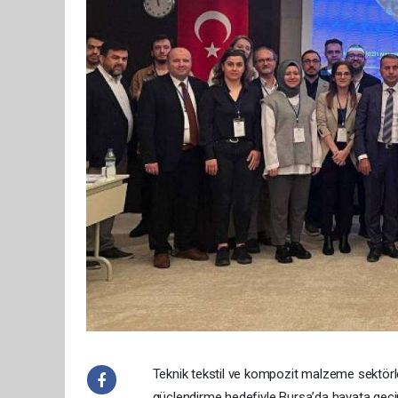
Teknik tekstil ve kompozit malzeme sektörler
güçlendirme hedefiyle Bursa’da hayata geçir