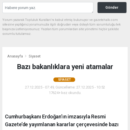
Gönder
Yorum yazarak Topluluk Kuralları’nı kabul etmiş bulunuyor ve gazetehalk.com
sitesine yaptığınız yorumunuzla ilgili doğrudan veya dolaylı tüm sorumluluğu tek
başınıza üstleniyorsunuz. Yazılan tüm yorumlardan site yönetimi hiçbir şekilde
sorumlu tutulamaz.
Anasayfa
Siyaset
Bazı bakanlıklara yeni atamalar
SIYASET
27.12.2025 - 07:49, Güncelleme: 27.12.2025 - 10:52
17624+ kez okundu.
Cumhurbaşkanı Erdoğan’ın imzasıyla Resmi
Gazete’de yayımlanan kararlar çerçevesinde bazı