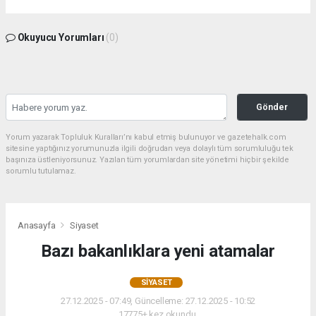
Okuyucu Yorumları
(0)
Gönder
Yorum yazarak Topluluk Kuralları’nı kabul etmiş bulunuyor ve gazetehalk.com
sitesine yaptığınız yorumunuzla ilgili doğrudan veya dolaylı tüm sorumluluğu tek
başınıza üstleniyorsunuz. Yazılan tüm yorumlardan site yönetimi hiçbir şekilde
sorumlu tutulamaz.
Anasayfa
Siyaset
Bazı bakanlıklara yeni atamalar
SIYASET
27.12.2025 - 07:49, Güncelleme: 27.12.2025 - 10:52
17775+ kez okundu.