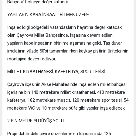
Bahçesi” bölgeye değer katacak.
YAPILARIN KABA İNŞAATI BİTMEK ÜZERE
İnşa edildiği bölgedeki vatandaşların hayatına değer katacak
olan Çayırova Millet Bahçesinde, inşasına devam edilen
yapıların kaba inşaatının bitirilme aşamasına geldi. Taş duvar
imalatının yüzde 50’si tamamlanırken kaykay pistinin ünitelerinin
montajına devem ediliyor.
MİLLET KIRAATHANESİ, KAFETERYA, SPOR TESİSİ
Çayırova ilçesinin Akse Mahallesinde inşa edilen millet bahçesi
içerisine bin 140 metrekare millet kıraathanesi, 410 metrekare
kafeterya, 182 metrekare mescit, 120 metrekare spor tesisi, 54
metrekare WC ve 10 metrekare büfe gibi yapılar inşa edilecek.
2 BİN METRE YÜRÜYÜŞ YOLU
Proje dahilindeki çevre düzenlemeleri kapsamında 125