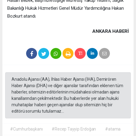
Hasan Bebek, Başmüfettişliğe Müfettiş Yakup Yıldırım, Sağlık
Bakanlığı Hukuk Hizmetleri Genel Müdür Yardımcılığına Hakan
Bozkurt atandı.
ANKARA HABERİ
Anadolu Ajansı (AA), İhlas Haber Ajansı (İHA), Demirören
Haber Ajansı (DHA) ve diğer ajanslar tarafından eklenen tüm
haberler, sitemizin editörlerinin müdahalesi olmadan ajans
kanallarından çekilmektedir. Bu haberlerde yer alan hukuki
muhataplar haberi geçen ajanslar olup sitemizin hiç bir
editörü sorumlu tutulamaz...
#Cumhurbaşkanı
#Recep Tayyip Erdoğan
#atama