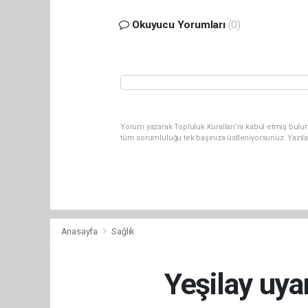
Okuyucu Yorumları
(0)
Yorum yazarak Topluluk Kuralları’nı kabul etmiş bulun
tüm sorumluluğu tek başınıza üstleniyorsunuz. Yazıl
Anasayfa
Sağlık
Yeşilay uyar