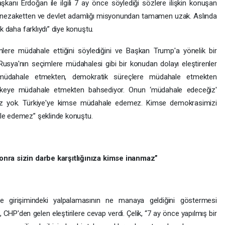
nı Erdoğan ile ilgili 7 ay önce söylediği sözlere ilişkin konuşan
ik nezaketten ve devlet adamlığı misyonundan tamamen uzak. Aslında
k daha farklıydı” diye konuştu.
lere müdahale ettiğini söylediğini ve Başkan Trump'a yönelik bir
”Rusya'nın seçimlere müdahalesi gibi bir konudan dolayı eleştirenler
e müdahale etmekten, demokratik süreçlere müdahale etmekten
ülkeye müdahale etmekten bahsediyor. Onun ‘müdahale edeceğiz'
iz yok. Türkiye'ye kimse müdahale edemez. Kimse demokrasimizi
le edemez” şeklinde konuştu.
onra sizin darbe karşıtlığınıza kimse inanmaz”
 girişimindeki yalpalamasının ne manaya geldiğini göstermesi
HP'den gelen eleştirilere cevap verdi. Çelik, “7 ay önce yapılmış bir