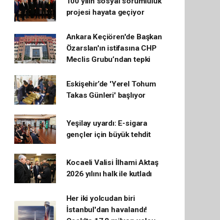
100 yılın sosyal sorumluluk
projesi hayata geçiyor
Ankara Keçiören'de Başkan
Özarslan'ın istifasına CHP
Meclis Grubu’ndan tepki
Eskişehir’de 'Yerel Tohum
Takas Günleri' başlıyor
Yeşilay uyardı: E-sigara
gençler için büyük tehdit
Kocaeli Valisi İlhami Aktaş
2026 yılını halk ile kutladı
Her iki yolcudan biri
İstanbul'dan havalandı!