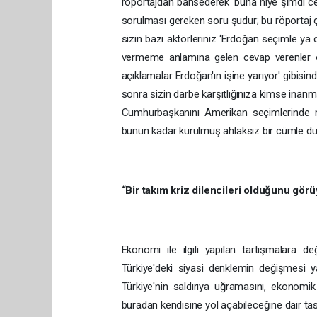
röportajdan bahsederek ‘buna niye şimdi cev
sorulması gereken soru şudur; bu röportaj çı
sizin bazı aktörleriniz ‘Erdoğan seçimle ya
vermeme anlamına gelen cevap verenler old
açıklamalar Erdoğan'ın işine yarıyor' gibisi
sonra sizin darbe karşıtlığınıza kimse inanm
Cumhurbaşkanını Amerikan seçimlerinde m
bunun kadar kurulmuş ahlaksız bir cümle duy
“Bir takım kriz dilencileri olduğunu gör
Ekonomi ile ilgili yapılan tartışmalara d
Türkiye'deki siyasi denklemin değişmesi ya 
Türkiye'nin saldırıya uğramasını, ekonomik
buradan kendisine yol açabileceğine dair tas