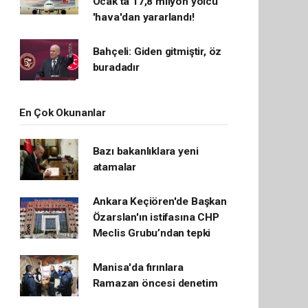
Ocak'ta 17,8 milyon yolcu
'hava'dan yararlandı!
Bahçeli: Giden gitmiştir, öz
buradadır
En Çok Okunanlar
Bazı bakanlıklara yeni
atamalar
Ankara Keçiören'de Başkan
Özarslan'ın istifasına CHP
Meclis Grubu’ndan tepki
Manisa'da fırınlara
Ramazan öncesi denetim