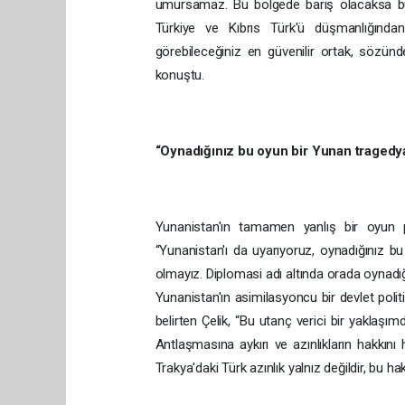
umursamaz. Bu bölgede barış olacaksa bun
Türkiye ve Kıbrıs Türk'ü düşmanlığında
görebileceğiniz en güvenilir ortak, sözün
konuştu.
“Oynadığınız bu oyun bir Yunan tragedy
Yunanistan'ın tamamen yanlış bir oyun p
“Yunanistan'ı da uyarıyoruz, oynadığınız 
olmayız. Diplomasi adı altında orada oynadı
Yunanistan'ın asimilasyoncu bir devlet polit
belirten Çelik, “Bu utanç verici bir yaklaşı
Antlaşmasına aykırı ve azınlıkların hakkını
Trakya'daki Türk azınlık yalnız değildir, bu h