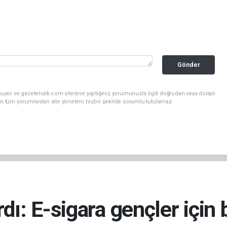
Gönder
uyor ve gazetehalk.com sitesine yaptığınız yorumunuzla ilgili doğrudan veya dolaylı
an tüm yorumlardan site yönetimi hiçbir şekilde sorumlu tutulamaz.
dı: E-sigara gençler için