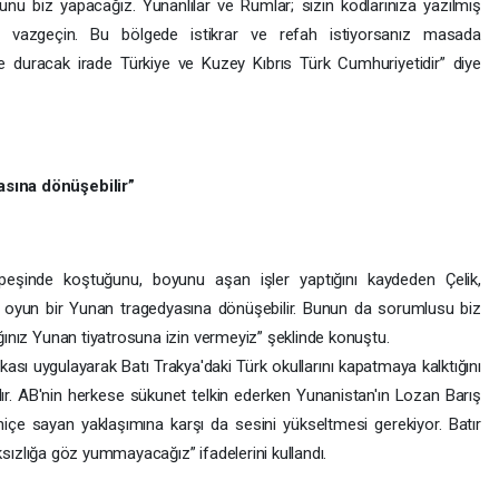
u biz yapacağız. Yunanlılar ve Rumlar; sizin kodlarınıza yazılmış
n vazgeçin. Bu bölgede istikrar ve refah istiyorsanız masada
de duracak irade Türkiye ve Kuzey Kıbrıs Türk Cumhuriyetidir” diye
asına dönüşebilir”
eşinde koştuğunu, boyunu aşan işler yaptığını kaydeden Çelik,
bu oyun bir Yunan tragedyasına dönüşebilir. Bunun da sorumlusu biz
ğınız Yunan tiyatrosuna izin vermeyiz” şeklinde konuştu.
ikası uygulayarak Batı Trakya'daki Türk okullarını kapatmaya kalktığını
mdır. AB'nin herkese sükunet telkin ederken Yunanistan'ın Lozan Barış
 hiçe sayan yaklaşımına karşı da sesini yükseltmesi gerekiyor. Batır
aksızlığa göz yummayacağız” ifadelerini kullandı.