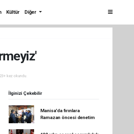
m
Kültür
Diğer
ermeyiz'
23+ kez okundu.
İlginizi Çekebilir
Manisa'da fırınlara
Ramazan öncesi denetim