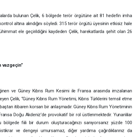
alarda bulunan Çelik, 6 bölgede terör örgütüne ait 81 hedefin imha
 kontrol altına alındığını söyledi. 315 terör örgütü üyesinin etkisiz hale
mühimmat ele geçirildiğini kaydeden Çelik, harekatlarda şehit olan 26
n vazgeçin”
inen ve Güney Kıbrıs Rum Kesimi ile Fransa arasında imzalanan
en Çelik, “Güney Kıbrıs Rum Yönetimi, Kıbrıs Türklerini temsil etme
 baştan itibaren korsan bir anlaşmadır. Güney Kıbrıs Rum Yönetiminin
ransa Doğu Akdeniz'de provokatif bir rol üstlenmektedir. Yunanlılar
u bölgede fiili bir durum oluşturacağınızı sanıyorsanız yüzde 100
istikrar ve dengeyi umursamaz, diğer yardıma çağırdıklarınız da