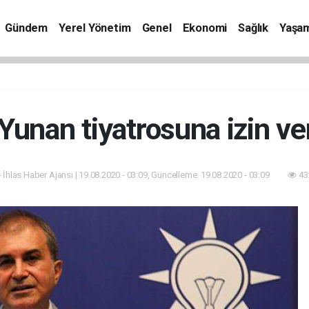
Gündem
Yerel Yönetim
Genel
Ekonomi
Sağlık
Yaşa
'Yunan tiyatrosuna izin v
- İhlas Haber Ajansı | 19.08.2020 - 03:09, Güncelleme: 19.08.2020 - 03:09
43