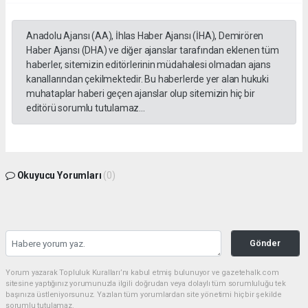
Anadolu Ajansı (AA), İhlas Haber Ajansı (İHA), Demirören
Haber Ajansı (DHA) ve diğer ajanslar tarafından eklenen tüm
haberler, sitemizin editörlerinin müdahalesi olmadan ajans
kanallarından çekilmektedir. Bu haberlerde yer alan hukuki
muhataplar haberi geçen ajanslar olup sitemizin hiç bir
editörü sorumlu tutulamaz...
Okuyucu Yorumları
(0)
Gönder
Yorum yazarak Topluluk Kuralları’nı kabul etmiş bulunuyor ve gazetehalk.com
sitesine yaptığınız yorumunuzla ilgili doğrudan veya dolaylı tüm sorumluluğu tek
başınıza üstleniyorsunuz. Yazılan tüm yorumlardan site yönetimi hiçbir şekilde
sorumlu tutulamaz.