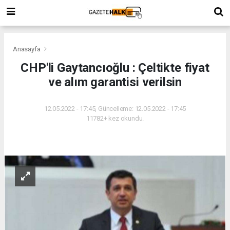
Anasayfa
CHP'li Gaytancıoğlu : Çeltikte fiyat
ve alım garantisi verilsin
12.05.2022 - 17:45, Güncelleme: 12.05.2022 - 17:45
11782+ kez okundu.