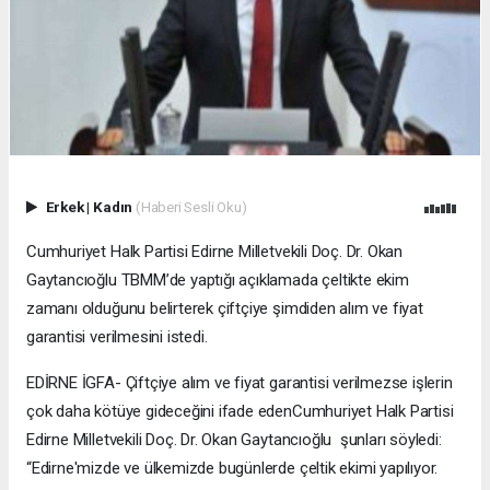
Erkek
|
Kadın
(Haberi Sesli Oku)
Cumhuriyet Halk Partisi Edirne Milletvekili Doç. Dr. Okan
Gaytancıoğlu TBMM’de yaptığı açıklamada çeltikte ekim
zamanı olduğunu belirterek çiftçiye şimdiden alım ve fiyat
garantisi verilmesini istedi.
EDİRNE İGFA- Çiftçiye alım ve fiyat garantisi verilmezse işlerin
çok daha kötüye gideceğini ifade edenCumhuriyet Halk Partisi
Edirne Milletvekili Doç. Dr. Okan Gaytancıoğlu şunları söyledi:
“Edirne'mizde ve ülkemizde bugünlerde çeltik ekimi yapılıyor.