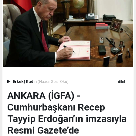
Erkek
|
Kadın
(Haberi Sesli Oku)
ANKARA (İGFA) -
Cumhurbaşkanı Recep
Tayyip Erdoğan’ın imzasıyla
Resmi Gazete’de