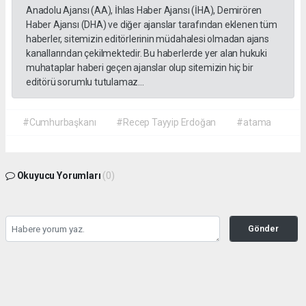
Anadolu Ajansı (AA), İhlas Haber Ajansı (İHA), Demirören
Haber Ajansı (DHA) ve diğer ajanslar tarafından eklenen tüm
haberler, sitemizin editörlerinin müdahalesi olmadan ajans
kanallarından çekilmektedir. Bu haberlerde yer alan hukuki
muhataplar haberi geçen ajanslar olup sitemizin hiç bir
editörü sorumlu tutulamaz...
#Cumhurbaşkanı
#Recep Tayyip Erdoğan
#atama
Okuyucu Yorumları
(0)
Gönder
Yorum yazarak Topluluk Kuralları’nı kabul etmiş bulunuyor ve gazetehalk.com
sitesine yaptığınız yorumunuzla ilgili doğrudan veya dolaylı tüm sorumluluğu tek
başınıza üstleniyorsunuz. Yazılan tüm yorumlardan site yönetimi hiçbir şekilde
sorumlu tutulamaz.