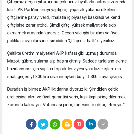
Çiftçimiz geçen yıl ürününü çok ucuz fiyatlarla satmak zorunda
kaldı. AK Parti'nin en iyi yaptığı işi yaparak yabancı ülkelerin
çiftçilerine parayı verdi, ithalatla iç piyasayı baskıladı ve kendi
çiftçisine zarar ettirdi. Şimdi çiftçi yüksek maliyetlerle ekip
ekmemek arasında kararsız. Geçen yılkı gibi bir alım ve fiyat
politikası uygularsanız şimdiden ‘Çiftçimiz battı’ diyebiliriz.
Çeltikte üretim maliyetleri AKP kafası gibi uçmuş durumda.
Mazot, gübre, sulama alıp başını gitmiş. Sadece tarlaların ekime
hazırlanması için yapılan toprak tesviyesi yani lazer işleminin
saati geçen yıl 300 lira civarındayken bu yıl 1.300 liraya çıkmış.
Buradan iş bilmez AKP iktidarına diyoruz ki: Şimdiden çeltik
üreticisine alım ve fiyat garantisi verin, kapı kapı pirinç dilenmek
zorunda kalmayın. Vatandaşı pirinç tanesine muhtaç etmeyin.”