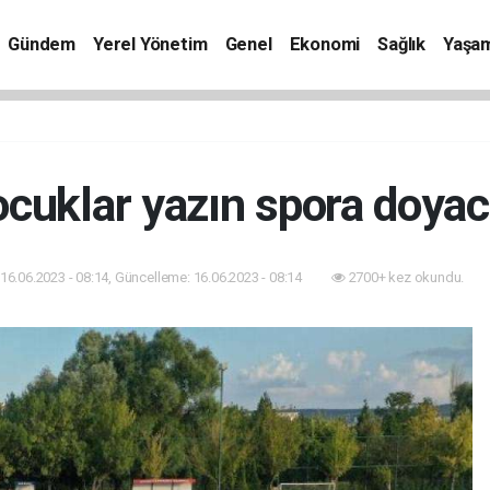
Gündem
Yerel Yönetim
Genel
Ekonomi
Sağlık
Yaşa
cuklar yazın spora doya
16.06.2023 - 08:14, Güncelleme: 16.06.2023 - 08:14
2700+ kez okundu.