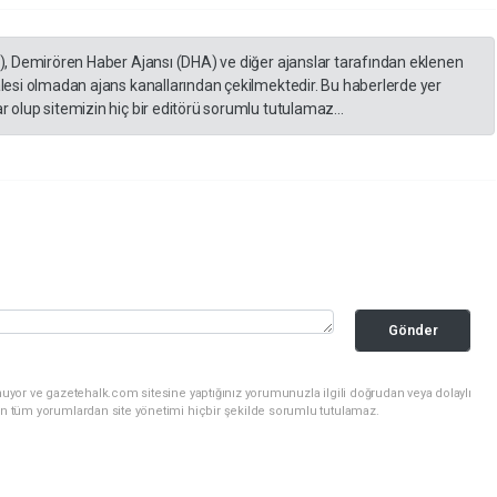
A), Demirören Haber Ajansı (DHA) ve diğer ajanslar tarafından eklenen
lesi olmadan ajans kanallarından çekilmektedir. Bu haberlerde yer
 olup sitemizin hiç bir editörü sorumlu tutulamaz...
Gönder
uyor ve gazetehalk.com sitesine yaptığınız yorumunuzla ilgili doğrudan veya dolaylı
an tüm yorumlardan site yönetimi hiçbir şekilde sorumlu tutulamaz.