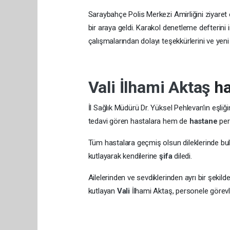
Vatandaşlar ve kamu personelleri ile
2026
2026
yılının hem Kocaelili hemşerilerim
içerisinde geçmesini temenni ediyorum
Saraybahçe Polis Merkezi Amirliğini ziyare
bir araya geldi. Karakol denetleme defterin