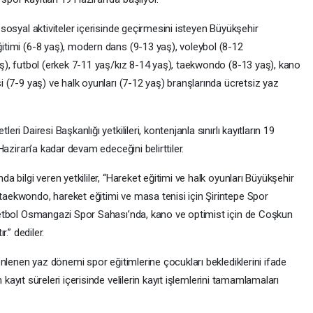
 sosyal aktiviteler içerisinde geçirmesini isteyen Büyükşehir
itimi (6-8 yaş), modern dans (9-13 yaş), voleybol (8-12
aş), futbol (erkek 7-11 yaş/kız 8-14 yaş), taekwondo (8-13 yaş), kano
i (7-9 yaş) ve halk oyunları (7-12 yaş) branşlarında ücretsiz yaz
i Dairesi Başkanlığı yetkilileri, kontenjanla sınırlı kayıtların 19
Haziran’a kadar devam edeceğini belirttiler.
a bilgi veren yetkililer, “Hareket eğitimi ve halk oyunları Büyükşehir
aekwondo, hareket eğitimi ve masa tenisi için Şirintepe Spor
sketbol Osmangazi Spor Sahası’nda, kano ve optimist için de Coşkun
.” dediler.
enlenen yaz dönemi spor eğitimlerine çocukları beklediklerini ifade
in kayıt süreleri içerisinde velilerin kayıt işlemlerini tamamlamaları