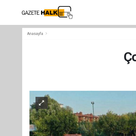
Anasayfa
Ço