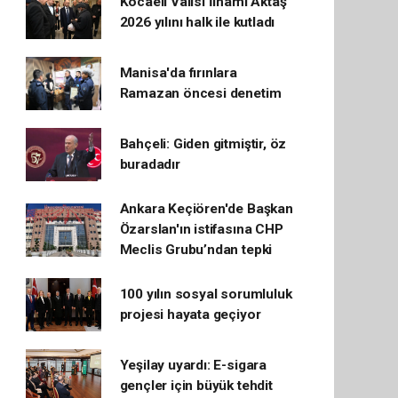
Kocaeli Valisi İlhami Aktaş
2026 yılını halk ile kutladı
Manisa'da fırınlara
Ramazan öncesi denetim
Bahçeli: Giden gitmiştir, öz
buradadır
Ankara Keçiören'de Başkan
Özarslan'ın istifasına CHP
Meclis Grubu’ndan tepki
100 yılın sosyal sorumluluk
projesi hayata geçiyor
Yeşilay uyardı: E-sigara
gençler için büyük tehdit