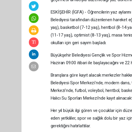
ESKİŞEHİR (İGFA) - Öğrencilerin yaz aylarını
Belediyesi tarafından düzenlenen hareket eğ
yaş), basketbol (7-12 yaş), hentbol (8-14 y
(11-17 yaş), optimist (8-13 yaş), masa tenis
okulları için geri sayım başladı.
Büyükşehir Belediyesi Gençlik ve Spor Hizmetler
Haziran 09.00 itibari ile başlayacağını ve 22 
Branşlara göre kayıt alacak merkezler hakkınd
Belediyesi Spor Merkezi’nde, modern dans, t
Merkezi’nde, futbol, voleybol, hentbol, ba
Halıcı Su Sporları Merkezi’nde kayıt alınacaktır
Her yıl büyük ilgi gören ve çocuklar için düz
eden yetkililer, spor ve sağlık dolu bir yaz iç
gerektiğini hatırlattılar.