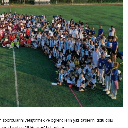
sporcularını yetiştirmek ve öğrencilerin yaz tatillerini dolu dolu
por kayıtları 19 Haziran’da başlıyor.