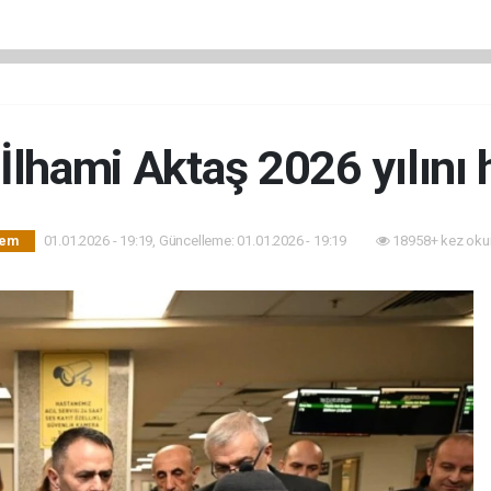
 İlhami Aktaş 2026 yılını h
01.01.2026 - 19:19, Güncelleme: 01.01.2026 - 19:19
18958+ kez oku
dem