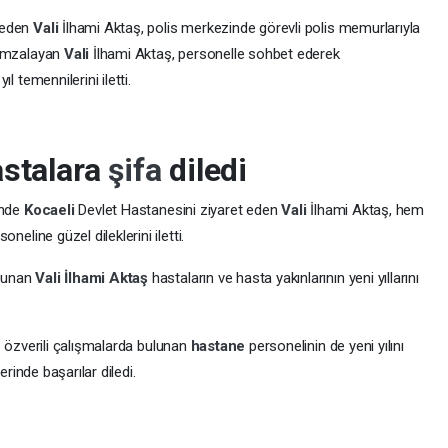
yılına
“Hoş geldin Yeni Yıl”
diyen
Kocaeli
Valisi İlhami Aktaş,
“
iz hem de bütün milletimiz için sağlık, mutluluk ve huzur
”
dedi.
t eden
Vali
İlhami Aktaş, polis merkezinde görevli polis memurlarıyla
i imzalayan
Vali
İlhami Aktaş, personelle sohbet ederek