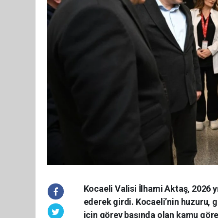
Kocaeli Valisi İlhami Aktaş, 2026 y
ederek girdi. Kocaeli’nin huzuru, g
için görev başında olan kamu göre