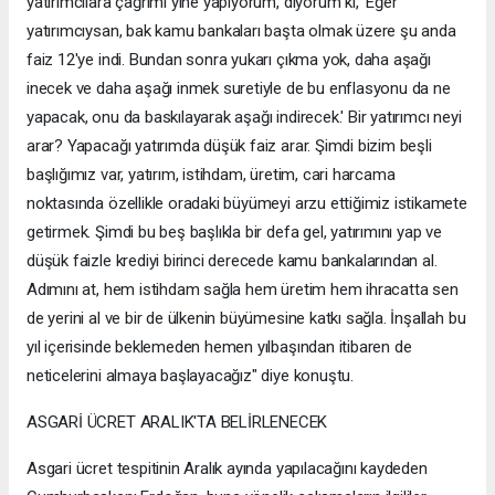
yatırımcılara çağrımı yine yapıyorum, diyorum ki, 'Eğer
yatırımcıysan, bak kamu bankaları başta olmak üzere şu anda
faiz 12'ye indi. Bundan sonra yukarı çıkma yok, daha aşağı
inecek ve daha aşağı inmek suretiyle de bu enflasyonu da ne
yapacak, onu da baskılayarak aşağı indirecek.' Bir yatırımcı neyi
arar? Yapacağı yatırımda düşük faiz arar. Şimdi bizim beşli
başlığımız var, yatırım, istihdam, üretim, cari harcama
noktasında özellikle oradaki büyümeyi arzu ettiğimiz istikamete
getirmek. Şimdi bu beş başlıkla bir defa gel, yatırımını yap ve
düşük faizle krediyi birinci derecede kamu bankalarından al.
Adımını at, hem istihdam sağla hem üretim hem ihracatta sen
de yerini al ve bir de ülkenin büyümesine katkı sağla. İnşallah bu
yıl içerisinde beklemeden hemen yılbaşından itibaren de
neticelerini almaya başlayacağız" diye konuştu.
ASGARİ ÜCRET ARALIK'TA BELİRLENECEK
Asgari ücret tespitinin Aralık ayında yapılacağını kaydeden