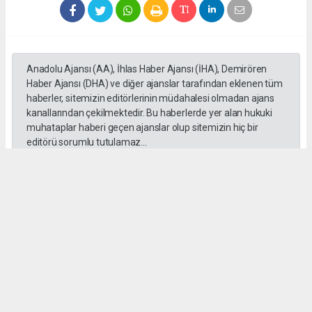
Anadolu Ajansı (AA), İhlas Haber Ajansı (İHA), Demirören
Haber Ajansı (DHA) ve diğer ajanslar tarafından eklenen tüm
haberler, sitemizin editörlerinin müdahalesi olmadan ajans
kanallarından çekilmektedir. Bu haberlerde yer alan hukuki
muhataplar haberi geçen ajanslar olup sitemizin hiç bir
editörü sorumlu tutulamaz...
#Ankara
#Keçiören Belediyesi
#CHP
#Cumhuriyet Halk Partisi
#Mesut Özararslan
Okuyucu Yorumları
(0)
Gönder