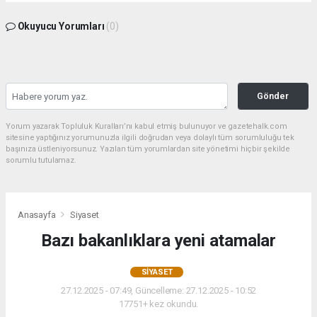
Okuyucu Yorumları
(0)
Gönder
Yorum yazarak Topluluk Kuralları’nı kabul etmiş bulunuyor ve gazetehalk.com
sitesine yaptığınız yorumunuzla ilgili doğrudan veya dolaylı tüm sorumluluğu tek
başınıza üstleniyorsunuz. Yazılan tüm yorumlardan site yönetimi hiçbir şekilde
sorumlu tutulamaz.
Anasayfa
Siyaset
Bazı bakanlıklara yeni atamalar
SIYASET
27.12.2025 - 07:49, Güncelleme: 27.12.2025 - 10:52
17751+ kez okundu.