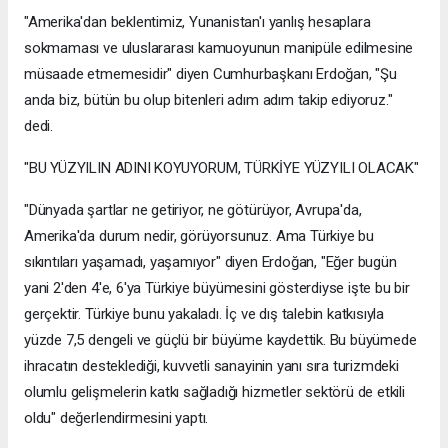
"Amerika'dan beklentimiz, Yunanistan'ı yanlış hesaplara
sokmaması ve uluslararası kamuoyunun manipüle edilmesine
müsaade etmemesidir" diyen Cumhurbaşkanı Erdoğan, "Şu
anda biz, bütün bu olup bitenleri adım adım takip ediyoruz."
dedi.
"BU YÜZYILIN ADINI KOYUYORUM, TÜRKİYE YÜZYILI OLACAK"
"Dünyada şartlar ne getiriyor, ne götürüyor, Avrupa'da,
Amerika'da durum nedir, görüyorsunuz. Ama Türkiye bu
sıkıntıları yaşamadı, yaşamıyor" diyen Erdoğan, "Eğer bugün
yani 2'den 4'e, 6'ya Türkiye büyümesini gösterdiyse işte bu bir
gerçektir. Türkiye bunu yakaladı. İç ve dış talebin katkısıyla
yüzde 7,5 dengeli ve güçlü bir büyüme kaydettik. Bu büyümede
ihracatın desteklediği, kuvvetli sanayinin yanı sıra turizmdeki
olumlu gelişmelerin katkı sağladığı hizmetler sektörü de etkili
oldu" değerlendirmesini yaptı.