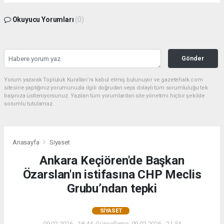
Okuyucu Yorumları
(0)
Gönder
Yorum yazarak Topluluk Kuralları’nı kabul etmiş bulunuyor ve gazetehalk.com
sitesine yaptığınız yorumunuzla ilgili doğrudan veya dolaylı tüm sorumluluğu tek
başınıza üstleniyorsunuz. Yazılan tüm yorumlardan site yönetimi hiçbir şekilde
sorumlu tutulamaz.
Anasayfa
Siyaset
Ankara Keçiören'de Başkan
Özarslan'ın istifasına CHP Meclis
Grubu’ndan tepki
SIYASET
09.02.2026 - 18:44, Güncelleme: 09.02.2026 - 21:54