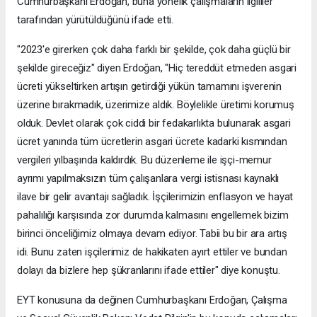
Cumhurbaşkanı Erdoğan, buna yönelik çalışmaların ilgililer
tarafından yürütüldüğünü ifade etti.
"2023'e girerken çok daha farklı bir şekilde, çok daha güçlü bir
şekilde gireceğiz" diyen Erdoğan, "Hiç tereddüt etmeden asgari
ücreti yükseltirken artışın getirdiği yükün tamamını işverenin
üzerine bırakmadık, üzerimize aldık. Böylelikle üretimi korumuş
olduk. Devlet olarak çok ciddi bir fedakarlıkta bulunarak asgari
ücret yanında tüm ücretlerin asgari ücrete kadarki kısmından
vergileri yılbaşında kaldırdık. Bu düzenleme ile işçi-memur
ayrımı yapılmaksızın tüm çalışanlara vergi istisnası kaynaklı
ilave bir gelir avantajı sağladık. İşçilerimizin enflasyon ve hayat
pahalılığı karşısında zor durumda kalmasını engellemek bizim
birinci önceliğimiz olmaya devam ediyor. Tabii bu bir ara artış
idi. Bunu zaten işçilerimiz de hakikaten ayırt ettiler ve bundan
dolayı da bizlere hep şükranlarını ifade ettiler" diye konuştu.
EYT konusuna da değinen Cumhurbaşkanı Erdoğan, Çalışma