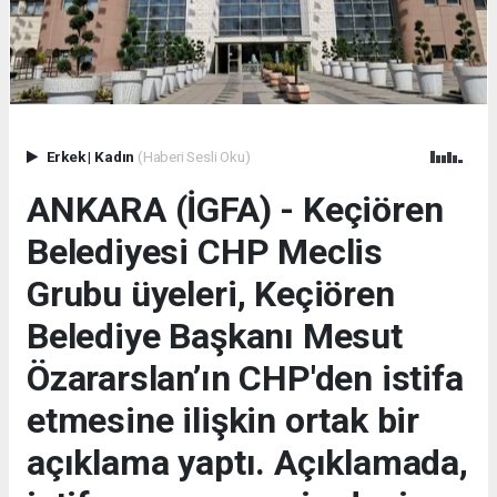
Erkek
|
Kadın
(Haberi Sesli Oku)
ANKARA (İGFA) - Keçiören
Belediyesi CHP Meclis
Grubu üyeleri, Keçiören
Belediye Başkanı Mesut
Özararslan’ın CHP'den istifa
etmesine ilişkin ortak bir
açıklama yaptı. Açıklamada,