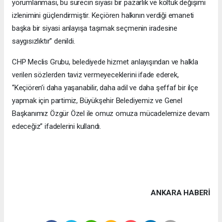
yorumlanması, bu sürecin siyasi bir pazarlık ve koltuk değişimi
izlenimini güçlendirmiştir. Keçiören halkının verdiği emaneti
başka bir siyasi anlayışa taşımak seçmenin iradesine
saygısızlıktır” denildi.
CHP Meclis Grubu, belediyede hizmet anlayışından ve halkla
verilen sözlerden taviz vermeyeceklerini ifade ederek,
“Keçiören’i daha yaşanabilir, daha adil ve daha şeffaf bir ilçe
yapmak için partimiz, Büyükşehir Belediyemiz ve Genel
Başkanımız Özgür Özel ile omuz omuza mücadelemize devam
edeceğiz” ifadelerini kullandı.
ANKARA HABERİ