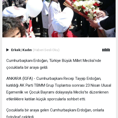
Erkek
|
Kadın
(Haberi Sesli Oku)
Cumhurbaşkanı Erdoğan, Türkiye Büyük Millet Meclisi'nde
çocuklarla bir araya geldi.
ANKARA (İGFA) - Cumhurbaşkanı Recep Tayyip Erdoğan,
katıldığı AK Parti TBMM Grup Toplantısı sonrası 23 Nisan Ulusal
Egemenlik ve Çocuk Bayramı dolayısıyla Meclis'te düzenlenen
etkinliklere katılan küçük sporcularla sohbet etti.
Çocuklarla bir araya gelen Cumhurbaşkanı Erdoğan, onlarla
fotoğraf çektirdi.