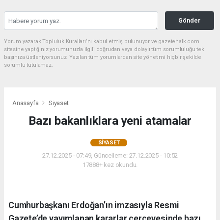
Gönder
Yorum yazarak Topluluk Kuralları’nı kabul etmiş bulunuyor ve gazetehalk.com
sitesine yaptığınız yorumunuzla ilgili doğrudan veya dolaylı tüm sorumluluğu tek
başınıza üstleniyorsunuz. Yazılan tüm yorumlardan site yönetimi hiçbir şekilde
sorumlu tutulamaz.
Anasayfa
Siyaset
Bazı bakanlıklara yeni atamalar
SIYASET
27.12.2025 - 07:49, Güncelleme: 27.12.2025 - 10:52
17888+ kez okundu.
Cumhurbaşkanı Erdoğan’ın imzasıyla Resmi
Gazete’de yayımlanan kararlar çerçevesinde bazı