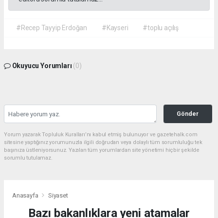
#Recep Tayyip Erdoğan
#Kayseri
#toplu açılış
Okuyucu Yorumları
(0)
Gönder
Yorum yazarak Topluluk Kuralları’nı kabul etmiş bulunuyor ve gazetehalk.com
sitesine yaptığınız yorumunuzla ilgili doğrudan veya dolaylı tüm sorumluluğu tek
başınıza üstleniyorsunuz. Yazılan tüm yorumlardan site yönetimi hiçbir şekilde
sorumlu tutulamaz.
Anasayfa
Siyaset
Bazı bakanlıklara yeni atamalar