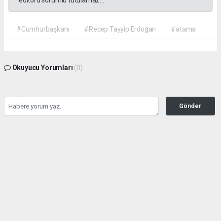
editörü sorumlu tutulamaz...
#Cumhurbaşkanı
#Recep Tayyip Erdoğan
#atama
Okuyucu Yorumları
(0)
Gönder
Yorum yazarak Topluluk Kuralları’nı kabul etmiş bulunuyor ve gazetehalk.com
sitesine yaptığınız yorumunuzla ilgili doğrudan veya dolaylı tüm sorumluluğu tek
başınıza üstleniyorsunuz. Yazılan tüm yorumlardan site yönetimi hiçbir şekilde
sorumlu tutulamaz.
haber paketi
haber scripti
haber yazılımı
Tüm hakları saklı tutulmaktadır.Copyright 2026©