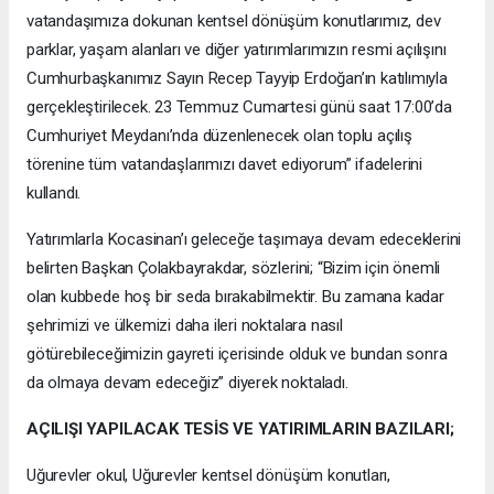
vatandaşımıza dokunan kentsel dönüşüm konutlarımız, dev
parklar, yaşam alanları ve diğer yatırımlarımızın resmi açılışını
Cumhurbaşkanımız Sayın Recep Tayyip Erdoğan’ın katılımıyla
gerçekleştirilecek. 23 Temmuz Cumartesi günü saat 17:00’da
Cumhuriyet Meydanı’nda düzenlenecek olan toplu açılış
törenine tüm vatandaşlarımızı davet ediyorum” ifadelerini
kullandı.
Yatırımlarla Kocasinan’ı geleceğe taşımaya devam edeceklerini
belirten Başkan Çolakbayrakdar, sözlerini; “Bizim için önemli
olan kubbede hoş bir seda bırakabilmektir. Bu zamana kadar
şehrimizi ve ülkemizi daha ileri noktalara nasıl
götürebileceğimizin gayreti içerisinde olduk ve bundan sonra
da olmaya devam edeceğiz” diyerek noktaladı.
AÇILIŞI YAPILACAK TESİS VE YATIRIMLARIN BAZILARI;
Uğurevler okul, Uğurevler kentsel dönüşüm konutları,