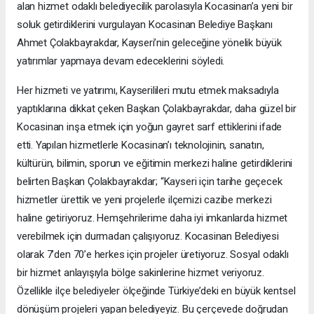
alan hizmet odaklı belediyecilik parolasıyla Kocasinan’a yeni bir
soluk getirdiklerini vurgulayan Kocasinan Belediye Başkanı
Ahmet Çolakbayrakdar, Kayseri’nin geleceğine yönelik büyük
yatırımlar yapmaya devam edeceklerini söyledi.
Her hizmeti ve yatırımı, Kayserilileri mutu etmek maksadıyla
yaptıklarına dikkat çeken Başkan Çolakbayrakdar, daha güzel bir
Kocasinan inşa etmek için yoğun gayret sarf ettiklerini ifade
etti. Yapılan hizmetlerle Kocasinan’ı teknolojinin, sanatın,
kültürün, bilimin, sporun ve eğitimin merkezi haline getirdiklerini
belirten Başkan Çolakbayrakdar; “Kayseri için tarihe geçecek
hizmetler ürettik ve yeni projelerle ilçemizi cazibe merkezi
haline getiriyoruz. Hemşehrilerime daha iyi imkanlarda hizmet
verebilmek için durmadan çalışıyoruz. Kocasinan Belediyesi
olarak 7’den 70’e herkes için projeler üretiyoruz. Sosyal odaklı
bir hizmet anlayışıyla bölge sakinlerine hizmet veriyoruz.
Özellikle ilçe belediyeler ölçeğinde Türkiye’deki en büyük kentsel
dönüşüm projeleri yapan belediyeyiz. Bu çerçevede doğrudan